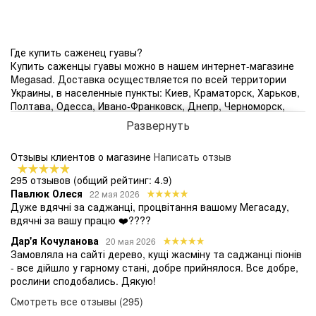
Где купить саженец гуавы?
Купить саженцы гуавы можно в нашем интернет-магазине
Megasad. Доставка осуществляется по всей территории
Украины, в населенные пункты: Киев, Краматорск, Харьков,
Полтава, Одесса, Ивано-Франковск, Днепр, Черноморск,
Запорожье, Коростень, Черкассы, Херсон, Львов, Винница,
Развернуть
Кривой Рог, Луцк и другие.
Когда можно сажать саженец гуавы?
Отзывы клиентов о магазине
Написать отзыв
Высаживать тропическое растение, при соблюдении правил
агротехники и создании благоприятных условий, можно в
295 отзывов
(общий рейтинг: 4.9)
любое время года.
Павлюк Олеся
22 мая 2026
Сколько стоят саженцы гуавы?
Дуже вдячні за саджанці, процвітання вашому Мегасаду,
На то, сколько стоит саженец гуавы, влияет сорт растения
вдячні за вашу працю ❤️????
и его возраст. Интернет-магазин Мегасад предлагает
купить гуаву с закрытым корнем почтой по цене от 219 грн.
Дар'я Кочуланова
20 мая 2026
Как сохранить саженец гуавы до весны?
Замовляла на сайті дерево, кущі жасміну та саджанці піонів
Гуава - растение, которое выращивается в комнатных
- все дійшло у гарному стані, добре прийнялося. Все добре,
условиях, оранжереях и садах. Купленный саженец с
рослини сподобались. Дякую!
закрытой корневой системой прекрасно сохраняется для
Смотреть все отзывы (295)
весны, когда можно пересаживать его в выбранный