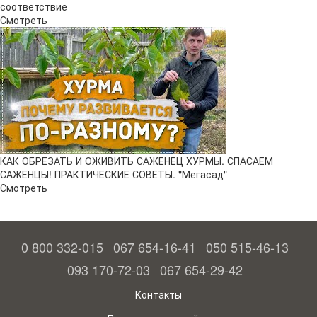
железа, так что внесение железосодержащих подкормок
соответствие
помогает быстро вернуть дереву здоровый вид.
Смотреть
Против большинства вредителей гуава устойчива. При
летнем содержании на открытом воздухе экзотическое
плодовое могут атаковать белокрылки или тля.
Профилактическая обработка инсектицидами способна
предотвратить проблему.
Как и большинство тропических растений, гуава
чувствительна к переизбытку и застою влаги, который
может вызвать грибковое поражение. Регулировка полива,
обработка фунгицидами и оборудование качественного
дренажа помогает исправить ситуацию.
КАК ОБРЕЗАТЬ И ОЖИВИТЬ САЖЕНЕЦ ХУРМЫ. СПАСАЕМ
САЖЕНЦЫ! ПРАКТИЧЕСКИЕ СОВЕТЫ. "Мегасад"
Смотреть
0 800 332-015
067 654-16-41
050 515-46-13
093 170-72-03
067 654-29-42
Контакты