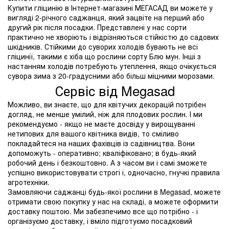
Купити гліцинію в Інтернет-магазині МЕГАСАД ви можете у
вигляді 2-річного саджанця, який зацвіте на перший або
другий рік після посадки. Представлені у нас сорти
практично не хворіють і відрізняються стійкістю до садових
шкідників. Стійкими до суворих холодів бувають не всі
гліцинії, такими є хіба що рослини сорту Блю мун. Інші з
настанням холодів потребують утеплення, якщо очікується
сувора зима з 20-градусними або більш міцними морозами.
Сервіс від Megasad
Можливо, ви знаєте, що для квітучих декорацій потрібен
догляд, не менше умілий, ніж для плодових рослин. І ми
рекомендуємо - якщо не маєте досвіду у вирощуванні
нетипових для вашого квітника видів, то сміливо
покладайтеся на наших фахівців із садівництва. Вони
допоможуть - оперативно; кваліфіковано; в будь-який
робочий день і безкоштовно. А з часом ви і самі зможете
успішно використовувати строгі і, одночасно, гнучкі правила
агротехніки.
Замовляючи саджанці будь-якої рослини в Megasad, можете
отримати свою покупку у нас на складі, а можете оформити
доставку поштою. Ми забезпечимо все що потрібно - і
організуємо доставку, і вміло підготуємо посадковий