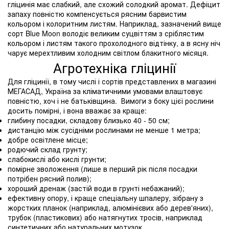
гліцинія має слабкий, але схожий солодкий аромат. Дефіцит
запаху повністю компенсується рясним барвистим
кольором і колоритним листям. Наприклад, зазначений вище
сорт Blue Moon володіє великим суцвіттям з сріблястим
кольором і листям такого прохолодного відтінку, а в ясну ніч
чарує мерехтливим холодним світлом блакитного місяця.
Агротехніка гліцинії
Для гліцинії, в тому числі і сортів представлених в магазині
МЕГАСАД, Україна за кліматичними умовами влаштовує
повністю, хоч і не батьківщина. Вимоги з боку цієї рослини
досить помірні, і вона вважає за краще:
глибину посадки, складову близько 40 - 50 см;
дистанцію між сусідніми рослинами не менше 1 метра;
добре освітлене місце;
родючий склад грунту;
слабокислі або кислі грунти;
помірне зволоження (лише в перший рік після посадки
потрібен рясний полив);
хороший дренаж (застій води в грунті небажаний);
ефективну опору, і краще спеціальну шпалеру, зібрану з
жорстких планок (наприклад, алюмінієвих або дерев'яних),
трубок (пластикових) або натягнутих тросів, наприклад
синтетичних або натуральних мотузок.