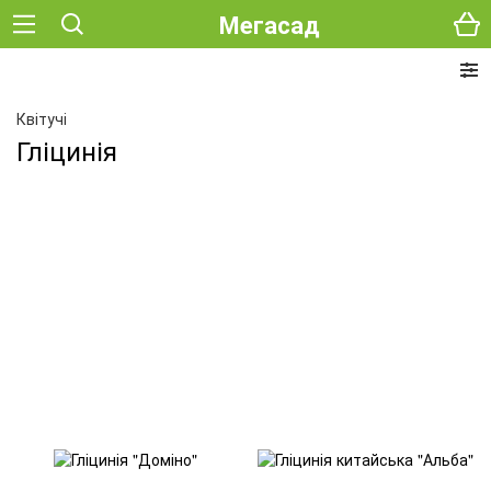
Мегасад
Квітучі
Гліцинія