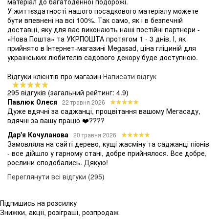
матеріал до багатоденної подорожі.
У життєздатності нашого посадкового матеріалу можете
бути впевнені на всі 100%. Так само, як і в безпечній
доставці, яку для вас виконають наші постійні партнери -
«Нова Пошта» та УКРПОШТА протягом 1 - 3 днів. І, як
прийнято в Інтернет-магазині Megasad, ціна гліциній для
українських любителів садового декору буде доступною.
Відгуки клієнтів про магазин
Написати відгук
295 відгуків
(загальний рейтинг: 4.9)
Павлюк Олеся
22 травня 2026
Дуже вдячні за саджанці, процвітання вашому Мегасаду,
вдячні за вашу працю ❤️????
Дар'я Кочуланова
20 травня 2026
Замовляла на сайті дерево, кущі жасміну та саджанці піонів
- все дійшло у гарному стані, добре прийнялося. Все добре,
рослини сподобались. Дякую!
Переглянути всі відгуки (295)
Підпишись на розсилку
Знижки, акції, розіграші, розпродаж