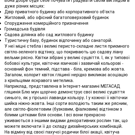
дуже різних місцях:
Двір приватного будинку або корпоративного об'єкта
Житловий, або офісний багатоповерховий будинок
Спорудження комерційного призначення
Громадська будівля
Садова ділянка або сад житлового будинку
Туристичну базу, будинок відпочинку або санаторій.
У неї міцні стебла і великі перисто-складне листя приємного
світло-зеленого відтінку, що покривають цю садову ліану
вельми рясно. Квітки зібрані у великі суцвіття. І, як у типової
бобової культури, квіточки язичкові і зазвичай кольорові -
основний фон темний, підстава - біла, кремова або жовта.
Загалом, колорит квіток гліцинії нерідко викликає асоціацію
з крильцями яскравого метелика.
Наприклад, представлена ​​в Інтернет-магазині МЕГАСАД
гліцинія Блю мун щорічно демонструє свої великі суцвіття
синього, як у гірської лаванди кольору. І у кожної її квіточки
шийка ніжно-жовта. Інші сорти володіють таким же рясним,
але світло-фіолетовим (бузковим, фіалковим) відтінком з
білими цятками біля основи. І всі вони прекрасно
уживаються з іншими видами декоративних рослин так, що
можете включати її до складу дизайнерських комбінацій.
На відміну від своєї пахучої родички білої акації, квітуча