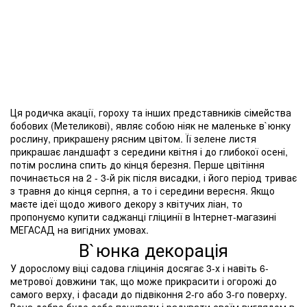
Ця родичка акації, гороху та інших представників сімейства
бобових (Метеликові), являє собою ніяк не маленьке в`юнку
рослину, прикрашену рясним цвітом. Її зелене листя
прикрашає ландшафт з середини квітня і до глибокої осені,
потім рослина спить до кінця березня. Перше цвітіння
починається на 2 - 3-й рік після висадки, і його період триває
з травня до кінця серпня, а то і середини вересня. Якщо
маєте ідеї щодо живого декору з квітучих ліан, то
пропонуємо купити саджанці гліцинії в Інтернет-магазині
МЕГАСАД на вигідних умовах.
В`юнка декорація
У дорослому віці садова гліцинія досягає 3-х і навіть 6-
метрової довжини так, що може прикрасити і огорожі до
самого верху, і фасади до підвіконня 2-го або 3-го поверху.
Вона добре буде себе почувати і радувати своїм виглядом в