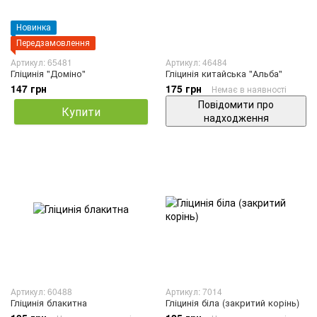
Новинка
Передзамовлення
Артикул: 65481
Артикул: 46484
Гліцинія "Доміно"
Гліцинія китайська "Альба"
147 грн
175 грн
Немає в наявності
Повідомити про
Купити
надходження
Артикул: 60488
Артикул: 7014
Гліцинія блакитна
Гліцинія біла (закритий корінь)