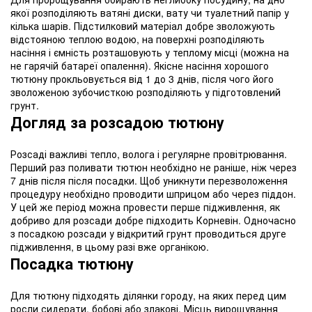
якої розподіляють ватяні диски, вату чи туалетний папір у
кілька шарів. Підстилковий матеріал добре зволожують
відстояною теплою водою, на поверхні розподіляють
насіння і ємність розташовують у теплому місці (можна на
не гарячій батареї опалення). Якісне насіння хорошого
тютюну прокльовується від 1 до 3 днів, після чого його
зволоженою зубочисткою розподіляють у підготовлений
грунт.
Догляд за розсадою тютюну
Розсаді важливі тепло, волога і регулярне провітрювання.
Перший раз поливати тютюн необхідно не раніше, ніж через
7 днів після після посадки. Щоб уникнути перезволоження
процедуру необхідно проводити шприцом або через піддон.
У цей же період можна провести перше підживлення, як
добриво для розсади добре підходить Корневін. Одночасно
з посадкою розсади у відкритий грунт проводиться друге
підживлення, в цьому разі вже органікою.
Посадка тютюну
Для тютюну підходять ділянки городу, на яких перед цим
росли сидерати, бобові або злакові. Місць вирощування