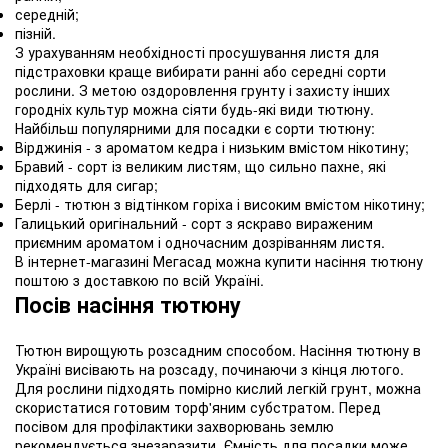
середній;
пізній.
З урахуванням необхідності просушування листя для
підстраховки краще вибирати ранні або середні сорти
рослини. З метою оздоровлення грунту і захисту інших
городніх культур можна сіяти будь-які види тютюну.
Найбільш популярними для посадки є сорти тютюну:
Вірджинія - з ароматом кедра і низьким вмістом нікотину;
Бравий - сорт із великим листям, що сильно пахне, які
підходять для сигар;
Берлі - тютюн з відтінком горіха і високим вмістом нікотину;
Галицький оригінальний - сорт з яскраво вираженим
приємним ароматом і одночасним дозріванням листя.
В інтернет-магазині Мегасад можна купити насіння тютюну
поштою з доставкою по всій Україні.
Посів насіння тютюну
Тютюн вирощують розсадним способом. Насіння тютюну в
Україні висівають на розсаду, починаючи з кінця лютого.
Для рослини підходять помірно кислий легкій грунт, можна
скористатися готовим торф'яним субстратом. Перед
посівом для профілактики захворювань землю
рекомендується знезаразити. Ємність для посадки може