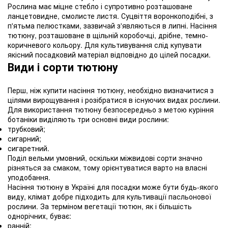
Рослина має міцне стебло і супротивно розташоване
ланцетовидне, смолисте листя. Суцвіття воронкоподібні, з
п'ятьма пелюстками, зазвичай з'являються в липні. Насіння
тютюну, розташоване в щільній коробочці, дрібне, темно-
коричневого кольору. Для культивування слід купувати
якісний посадковий матеріал відповідно до цілей посадки.
Види і сорти тютюну
Перш, ніж купити насіння тютюну, необхідно визначитися з
цілями вирощування і розібратися в існуючих видах рослини.
Для використання тютюну безпосередньо з метою куріння
ботаніки виділяють три основні види рослини:
трубковий;
сигарний;
сигаретний.
Поділ вельми умовний, оскільки міжвидові сорти значно
різняться за смаком, тому орієнтуватися варто на власні
уподобання.
Насіння тютюну в Україні для посадки може бути будь-якого
виду, клімат добре підходить для культивації пасльонової
рослини. За терміном вегетації тютюн, як і більшість
однорічних, буває:
ранній;