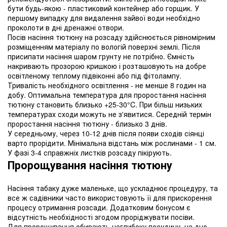
бути будь-якою - пластиковий контейнер або горщик. У
першому випадку для видалення зайвої води необхідно
проколоти в дні дренажні отвори.
Посів насіння тютюну на розсаду здійснюється рівномірним
розміщенням матеріалу по вологій поверхні землі. Після
присипати насіння шаром грунту не потрібно. Ємність
накривають прозорою кришкою і розташовують на добре
освітленому теплому підвіконні або під фітолампу.
Тривалість необхідного освітлення - не менше 8 годин на
добу. Оптимальна температура для проростання насіння
тютюну становить близько +25-30°C. При більш низьких
температурах сходи можуть не з'явитися. Середній термін
проростання насіння тютюну - близько 3 днів.
У середньому, через 10-12 днів після появи сходів сіянці
варто прорідити. Мінімальна відстань між рослинами - 1 см.
У фазі 3-4 справжніх листків розсаду пікірують.
Пророщування насіння тютюну
Насіння табаку дуже маленьке, що ускладнює процедуру, та
все ж садівники часто використовують її для прискорення
процесу отримання розсади. Додатковим бонусом є
відсутність необхідності згодом проріджувати посіви.
Для пророщування обирають неглибоку посудину, на дно