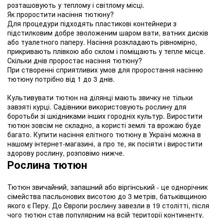
розташовують у теплому і світлому місці.
Як проростити насіння тютюну?
Для процедури підходять пластикові контейнери з
підстилковим добре зволоженим шаром вати, ватних дисків
або туалетного паперу. Насіння розкладають рівномірно,
прикривають плівкою або склом і поміщають у тепле місце.
Скільки днів проростає насіння тютюну?
При створенні сприятливих умов для проростання насінню
тютюну потрібно від 1 до 3 днів.
Культивувати тютюн на ділянці мають звичку не тільки
завзяті курці. Садівники використовують рослину для
боротьби зі шкідниками інших городніх культур. Виростити
тютюн зовсім не складно, а користі землі та врожаю буде
багато. Купити насіння елітного тютюну в Україні можна в
нашому інтернет-магазині, а про те, як посіяти і виростити
здорову рослину, розповімо нижче.
Рослина тютюн
Тютюн звичайний, запашний або віргінський - це однорічник
сімейства пасльонових висотою до 3 метрів, батьківщиною
якого є Перу. До Європи рослину завезли в 19 столітті, після
чого тютюн став популярним на всій території континенту.