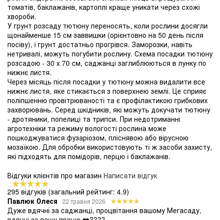
томатів, баклажанів, картоплі краще уникати через схожі
хвороби.
У грунт розсаду тютюну переносять, коли рослини досягли
щонайменше 15 см заввишки (орієнтовно на 50 день після
посіву), і грунт достатньо прогрівся. Заморозки, навіть
нетривалі, можуть погубити рослину. Схема посадки тютюну
розсадою - 30 х 70 см, саджанці заглиблюються в лунку по
нижнє листя.
Через місяць після посадки у тютюну можна видалити все
нижнє листя, яке стикається з поверхнею землі. Це сприяє
поліпшенню провітрюваності та є профілактикою грибкових
захворювань. Серед шкідників, які можуть докучати тютюну
- дротяники, попелиці та трипси. При недотриманні
агротехніки та режиму вологості рослина може
пошкоджуватися фузаріозом, пліснявою або вірусною
мозаїкою. Для обробки використовують ті ж засоби захисту,
які підходять для помідорів, перцю і баклажанів.
Відгуки клієнтів про магазин
Написати відгук
295 відгуків
(загальний рейтинг: 4.9)
Павлюк Олеся
22 травня 2026
Дуже вдячні за саджанці, процвітання вашому Мегасаду,
вдячні за вашу працю ❤️????