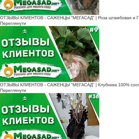
в горщик із землею.
А можна просто купити садж
Для кращого запилення та 
ОТЗЫВЫ КЛИЕНТОВ - САЖЕНЦЫ "МЕГАСАД" | Роза штамбовая и Ги
Переглянути
Правила догля
Їстівний каштан в Україні в
Серед того, що потрібно дл
Полив. Відразу після пос
Розпушування грунту. На 
Підживлення. Проводять ї
Нехитрі правила догляду заб
ОТЗЫВЫ КЛИЕНТОВ - САЖЕНЦЫ "МЕГАСАД" | Клубника 100% соот
щорічно.
Переглянути
Якщо ви вже зважилися купи
10-ї до 18-ї години, без пер
Відмінність їст
На практиці неважко перекона
В першу чергу своїм листям.