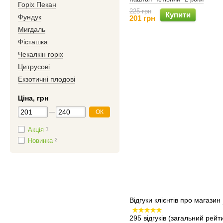
Горіх Пекан
225 грн
Купити
Фундук
201 грн
Мигдаль
Фісташка
Чекалкін горіх
Цитрусові
Екзотичні плодові
Ціна, грн
ОК
Акція
1
Новинка
2
Відгуки клієнтів про магазин
295 відгуків
(загальний рейти