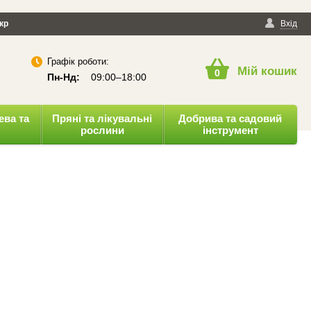
йності
кр
Публічна оферта
Вхід
Графік роботи:
Мій кошик
0
Пн-Нд:
09:00–18:00
ева та
Пряні та лікувальні
Добрива та садовий
рослини
інструмент