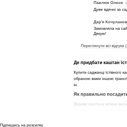
Павлюк Олеся
2
Дуже вдячні за с
Дар'я Кочулано
Замовляла на сайт
Дякую!
Переглянути всі відгуки 
Де придбати каштан їс
Купити саджанці їстівного к
обраною вами іншою транспор
ін.
Як правильно посадити
Дерево каштана можна висад
сонцем і захищене від холодн
Коли сезон їстівних ка
Підпишись на розсилку