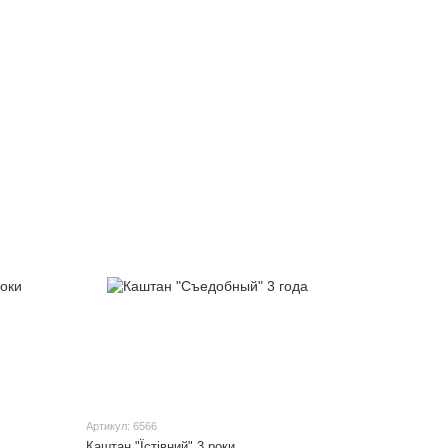
Артикул: 6566
Каштан "Їстівний" 3 роки