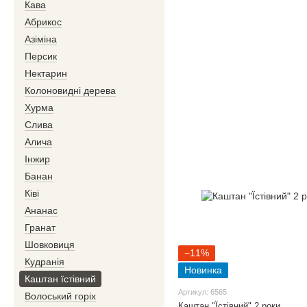
Кава
Абрикос
Азіміна
Персик
Нектарин
Колоновидні дерева
Хурма
Слива
Алича
Інжир
Банан
Ківі
Ананас
Гранат
Шовковиця
−11%
Кудранія
Новинка
Каштан їстівний
Артикул: 6565
Волоський горіх
Каштан "Їстівний" 2 роки