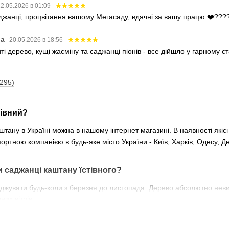
2.05.2026 в 01:09
аджанці, процвітання вашому Мегасаду, вдячні за вашу працю ❤️???
ва
20.05.2026 в 18:56
і дерево, кущі жасміну та саджанці піонів - все дійшло у гарному 
(295)
тівний?
аштану в Україні можна в нашому інтернет магазині. В наявності я
тною компанією в будь-яке місто України - Київ, Харків, Одесу, Дні
 саджанці каштану їстівного?
жувати будь-коли з березня до листопада. Дерево абсолютно невиба
их вітрів.
штанів?