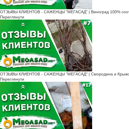
Та й цвітуть вони абсолютно 
каштана зібрані у довгі та ву
ОТЗЫВЫ КЛИЕНТОВ - САЖЕНЦЫ "МЕГАСАД" | Виноград 100% соот
Під час формування плодів в
Переглянути
наділений шкіркою з близьк
Як посадити с
Для посадки каштана потріб
метрів.
Грунт для посадки варто уд
не переносить, його краще 
Під час посадки уважно сте
Про всі тонкощі культивуван
ОТЗЫВЫ КЛИЕНТОВ - САЖЕНЦЫ "МЕГАСАД" | Смородина и Крыжов
Переглянути
гранату за невеликих витрат