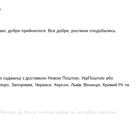
?
стані, добре прийнялося. Все добре, рослини сподобались.
кісні саджанці з доставкою Новою Поштою, УкрПоштою або
про, Запоріжжя, Черкаси, Херсон, Львів, Вінницю, Кривий Ріг та
гливо до ґрунту, а місце підійде те, що добре освітлене