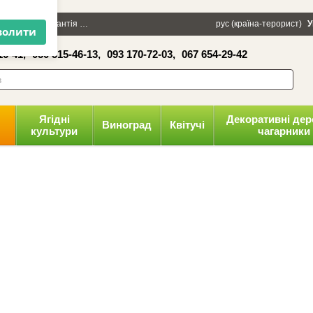
×
100 грн
Гарантія
Упаковка
Оплата і доставка
рус (країна-терорист)
Політика конфіденці
У
16-41,
050 515-46-13,
093 170-72-03,
067 654-29-42
волити
Ягідні
Декоративні дер
Виноград
Квітучі
культури
чагарники