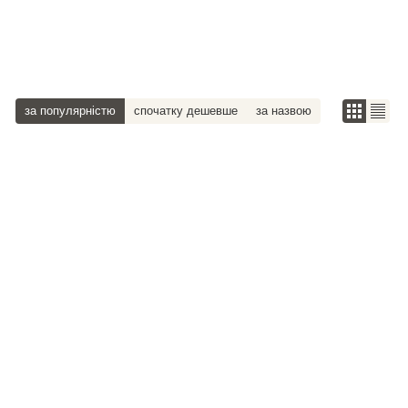
за популярністю
спочатку дешевше
за назвою