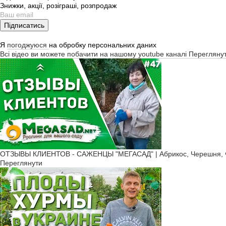
Як правило, цвітіння каштана
Знижки, акції, розіграші, розпродаж
Як виростити їстівні к
Підписатись
Вирощування каштану, націо
Я
погоджуюся
на обробку персональних даних
регулярний полив, розпушув
Всі відео ви можете побачити на нашому youtube каналі
Перегляну
Як відрізнити їстівні т
На відміну від їстівного каш
коричневий.
Як доглядати їстівний
Посадку саджанців здійснюю
листям, соломою або торфо
ОТЗЫВЫ КЛИЕНТОВ - САЖЕНЦЫ "МЕГАСАД" | Абрикос, Черешня, Ф
Переглянути
Каштан декоративний – найпо
прикрашають етикетки товарі
Але його їстівний побратим 
мають багато корисних влас
Наразі каштан їстівний купи