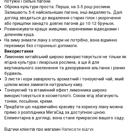
потужні і сильні пагони.
Обрізка культури проста. Перша, на 3-5 році рослини.
Залишають 5-6 найсильніших пагона, інші видаляють. Далі
догляд зводиться до видалення старих гілок і укорочення
або прищіпки занадто довгих пагонів до 10-12 бруньок.
Розмножувати краще живцями, кореневими відводками і
діленням куща.
На зиму знімати ліану з опори не потрібно, вона відмінно
перезимує без сторонньої допомоги.
Використання
Лимонник китайський широко використовується не тільки як
ягідна культура і лікарська рослина, а ще й для
вертикального озеленення та декорування альтанок і різних
будівель.
З листя і кори заварюють ароматний і тонізуючий чай, який
цілком може замінити натуральну каву.
Тонізуючий та вітамінний ефект лимонника широко
використовується в косметології. Соком ягід збагачують
тоніки, лосьйони, креми.
Придбати цю надзвичайно красиву та корисну ліану можна
прямо з розплідника МегаСад за доступною ціною.
Елементарна в догляді, вона стане прикрасою вашого саду.
Відгуки клієнтів про магазин
Написати відгук