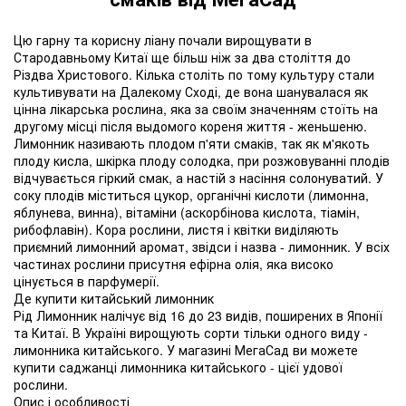
Цю гарну та корисну ліану почали вирощувати в
Стародавньому Китаї ще більш ніж за два століття до
Різдва Христового. Кілька століть по тому культуру стали
культивувати на Далекому Сході, де вона шанувалася як
цінна лікарська рослина, яка за своїм значенням стоїть на
другому місці після выдомого кореня життя - женьшеню.
Лимонник називають плодом п'яти смаків, так як м'якоть
плоду кисла, шкірка плоду солодка, при розжовуванні плодів
відчувається гіркий смак, а настій з насіння солонуватий. У
соку плодів міститься цукор, органічні кислоти (лимонна,
яблунева, винна), вітаміни (аскорбінова кислота, тіамін,
рибофлавін). Кора рослини, листя і квітки виділяють
приємний лимонний аромат, звідси і назва - лимонник. У всіх
частинах рослини присутня ефірна олія, яка високо
цінується в парфумерії.
Де купити китайський лимонник
Рід Лимонник налічує від 16 до 23 видів, поширених в Японії
та Китаї. В Україні вирощують сорти тільки одного виду -
лимонника китайського. У магазині МегаСад ви можете
купити саджанці лимонника китайського - цієї удової
рослини.
Опис і особливості