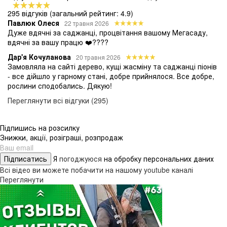
295 відгуків
(загальний рейтинг: 4.9)
Павлюк Олеся
22 травня 2026
Дуже вдячні за саджанці, процвітання вашому Мегасаду,
вдячні за вашу працю ❤️????
Дар'я Кочуланова
20 травня 2026
Замовляла на сайті дерево, кущі жасміну та саджанці піонів
- все дійшло у гарному стані, добре прийнялося. Все добре,
рослини сподобались. Дякую!
Переглянути всі відгуки (295)
Підпишись на розсилку
Знижки, акції, розіграші, розпродаж
Підписатись
Я
погоджуюся
на обробку персональних даних
Всі відео ви можете побачити на нашому youtube каналі
Переглянути