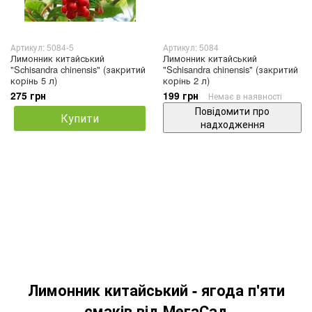
Артикул: 5084-5
Артикул: 5084
Лимонник китайський
Лимонник китайський
"Schisandra chinensis" (закритий
"Schisandra chinensis" (закритий
корінь 5 л)
корінь 2 л)
275 грн
199 грн
Немає в наявності
Повідомити про
Купити
надходження
Лимонник китайський - ягода п'яти
смаків від МегаСад