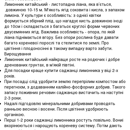
Лимонник китайський - листопадна ліана, яка в’ється,
довжиною 10-15 м. М'якоть ягід соковита і кисла, з запахом
лимона. У культури є особливість: з однієї квітки
формується збірний плід, що нагадує кисть довжиною іноді
до 10см і складається з багатьох круглої форми червоних
двусемянних ягід. Важлива особливість - опора, по якій
ліана піднімається вгору. Без опори рослина буде давати
багато кореневої порослі та стелитися по землі. Про
цвітіння і плодоносінні в такому випадку варто забути.
Вирощування
Лимонник китайський найкраще росте на родючих і добре
дренованих грунтах, в м'якій півтіні.
Для посадки краще купити саджанці лимонника у віці 2-х
років.
При посадці слід удобрити землю перепрілим компостом або
перегноєм, з додаванням калійно-фосфорних добрив. Такого
запасу поживних речовин саджанцю вистачить на наступні
2-3 роки.
Надалі підгодовлю мінеральними добривами проводять
ранньою весною і восени. Після цвітіння удобрюють
органікою.
Перші 1-2 роки саджанці лимонника ростуть повільно. Вониі
вкорінюються і нарощують кореневу систему. Потім дають