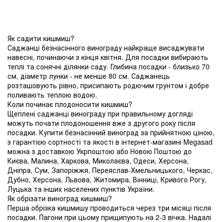
Як садити кишмиш?
Саджанці безнасінного винограду найкраще висаджувати
навесні, починаючи з кінця квітня. Для посадки вибирають
теплі та сонячні ділянки саду. Глибина посадки - близько 70
см, діаметр лунки - не менше 80 см. Саджанець
розташовують рівно, присипають родючим грунтом і добре
поливають теплою водою.
Коли починає плодоносити кишмиш?
Щеплені саджанці винограду при правильному догляді
можуть почати плодоношення вже з другого року після
посадки. Купити безнасінний виноград за прийнятною ціною,
з гарантією сортності та якості в інтернет-магазині Megasad
можна з доставкою Укрпоштою або Новою Поштою до
Києва, Малина, Харкова, Миколаєва, Одеси, Херсона,
Дніпра, Сум, Запоріжжя, Переяслав-Хмельницького, Черкас,
Дубно, Херсона, Львова, Житомира, Вінниці, Кривого Рогу,
Луцька та інших населених пунктів України.
Як обрізати виноград кишмиш?
Перша обрізка кишмишу проводиться через три місяці після
посадки. Пагони при цьому прищипують на 2-3 вічка. Надалі