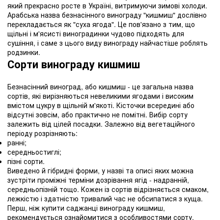
який прекрасно росте в Україні, витримуючи зимові холоди.
Арабська назва безнасінного винограду "кишмиш" дослівно
перекладається як "суха ягода". Це пов'язано з тим, що
щільні і м'ясисті виноградинки чудово підходять для
сушіння, і саме з цього виду винограду найчастіше роблять
родзинки.
Сорти винограду кишмиш
Безнасінний виноград, або кишмиш - це загальна назва
сортів, які вирізняються невеликими ягодами і високим
вмістом цукру в щільній м'якоті. Кісточки всередині або
відсутні зовсім, або практично не помітні. Вибір сорту
залежить від цілей посадки. Залежно від вегетаційного
періоду розрізняють:
ранні;
середньостиглі;
пізні сорти.
Виведено й гібридні форми, у назві та описі яких можна
зустріти проміжні терміни дозрівання ягід - надранній,
середньопізній тощо. Кожен із сортів відрізняється смаком,
лежкістю і здатністю тривалий час не обсипатися з куща.
Перш, ніж купити саджанці винограду кишмиш,
рекомендується ознайомитися з особливостями сорту.