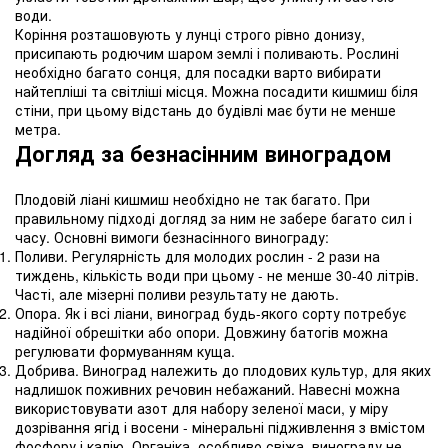
води.
Коріння розташовують у лунці строго рівно донизу,
присипають родючим шаром землі і поливають. Рослині
необхідно багато сонця, для посадки варто вибирати
найтепліші та світліші місця. Можна посадити кишмиш біля
стіни, при цьому відстань до будівлі має бути не менше
метра.
Догляд за безнасінним виноградом
Плодовій ліані кишмиш необхідно не так багато. При
правильному підході догляд за ним не забере багато сил і
часу. Основні вимоги безнасінного винограду:
Поливи. Регулярність для молодих рослин - 2 рази на
тиждень, кількість води при цьому - не менше 30-40 літрів.
Часті, але мізерні поливи результату не дають.
Опора. Як і всі ліани, виноград будь-якого сорту потребує
надійної обрешітки або опори. Довжину батогів можна
регулювати формуванням куща.
Добрива. Виноград належить до плодових культур, для яких
надлишок поживних речовин небажаний. Навесні можна
використовувати азот для набору зеленої маси, у міру
дозрівання ягід і восени - мінеральні підживлення з вмістом
фосфору і калію. Органіка, особливо свіжа, винограду не