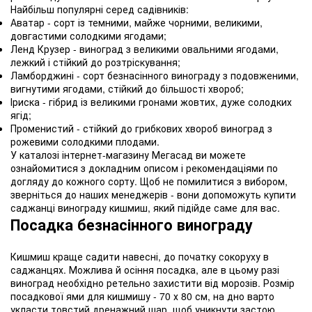
Найбільш популярні серед садівників:
Аватар - сорт із темними, майже чорними, великими,
довгастими солодкими ягодами;
Ленд Крузер - виноград з великими овальними ягодами,
лежкий і стійкий до розтріскування;
Ламборджині - сорт безнасінного винограду з подовженими,
вигнутими ягодами, стійкий до більшості хвороб;
Іриска - гібрид із великими гронами жовтих, дуже солодких
ягід;
Променистий - стійкий до грибкових хвороб виноград з
рожевими солодкими плодами.
У каталозі інтернет-магазину Мегасад ви можете
ознайомитися з докладним описом і рекомендаціями по
догляду до кожного сорту. Щоб не помилитися з вибором,
зверніться до наших менеджерів - вони допоможуть купити
саджанці винограду кишмиш, який підійде саме для вас.
Посадка безнасінного винограду
Кишмиш краще садити навесні, до початку сокоруху в
саджанцях. Можлива й осіння посадка, але в цьому разі
виноград необхідно ретельно захистити від морозів. Розмір
посадкової ями для кишмишу - 70 х 80 см, на дно варто
укласти товстий дренажний шар, щоб уникнути застою