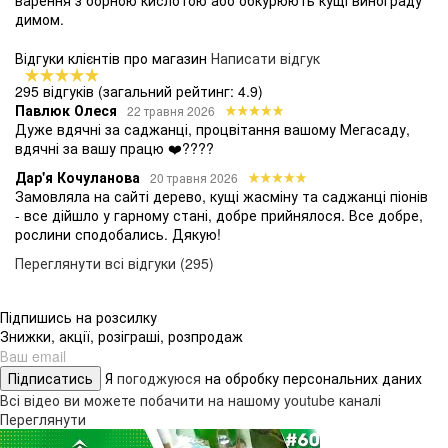
варення з борною кислотою або обкурюють кущі винограду
димом.
Відгуки клієнтів про магазин
Написати відгук
295 відгуків
(загальний рейтинг: 4.9)
Павлюк Олеся
22 травня 2026
Дуже вдячні за саджанці, процвітання вашому Мегасаду,
вдячні за вашу працю ❤️????
Дар'я Кочуланова
20 травня 2026
Замовляла на сайті дерево, кущі жасміну та саджанці піонів
- все дійшло у гарному стані, добре прийнялося. Все добре,
рослини сподобались. Дякую!
Переглянути всі відгуки (295)
Підпишись на розсилку
Знижки, акції, розіграші, розпродаж
Підписатись
Я
погоджуюся
на обробку персональних даних
Всі відео ви можете побачити на нашому youtube каналі
Переглянути