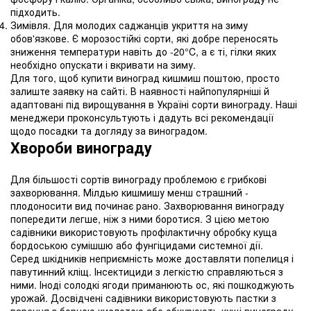
підходить.
Зимівля. Для молодих саджанців укриття на зиму
обов'язкове. Є морозостійкі сорти, які добре переносять
зниження температури навіть до -20°C, а є ті, гілки яких
необхідно опускати і вкривати на зиму.
Для того, щоб купити виноград кишмиш поштою, просто
залиште заявку на сайті. В наявності найпопулярніші й
адаптовані під вирощування в Україні сорти винограду. Наші
менеджери проконсультують і дадуть всі рекомендації
щодо посадки та догляду за виноградом.
Хвороби винограду
Для більшості сортів винограду проблемою є грибкові
захворювання. Мілдью кишмишу менш страшний -
плодоносити вид починає рано. Захворювання винограду
попередити легше, ніж з ними боротися. З цією метою
садівники використовують профілактичну обробку куща
бордоською сумішшю або фунгіцидами системної дії.
Серед шкідників неприємність може доставляти попелиця і
павутинний кліщ. Інсектициди з легкістю справляються з
ними. Іноді солодкі ягоди приманюють ос, які пошкоджують
урожай. Досвідчені садівники використовують пастки з