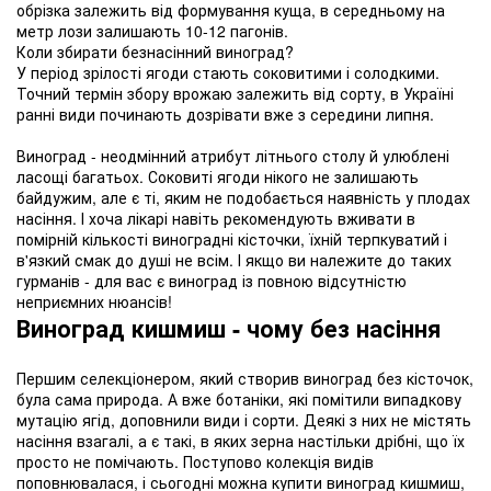
обрізка залежить від формування куща, в середньому на
метр лози залишають 10-12 пагонів.
Коли збирати безнасінний виноград?
У період зрілості ягоди стають соковитими і солодкими.
Точний термін збору врожаю залежить від сорту, в Україні
ранні види починають дозрівати вже з середини липня.
Виноград - неодмінний атрибут літнього столу й улюблені
ласощі багатьох. Соковиті ягоди нікого не залишають
байдужим, але є ті, яким не подобається наявність у плодах
насіння. І хоча лікарі навіть рекомендують вживати в
помірній кількості виноградні кісточки, їхній терпкуватий і
в'язкий смак до душі не всім. І якщо ви належите до таких
гурманів - для вас є виноград із повною відсутністю
неприємних нюансів!
Виноград кишмиш - чому без насіння
Першим селекціонером, який створив виноград без кісточок,
була сама природа. А вже ботаніки, які помітили випадкову
мутацію ягід, доповнили види і сорти. Деякі з них не містять
насіння взагалі, а є такі, в яких зерна настільки дрібні, що їх
просто не помічають. Поступово колекція видів
поповнювалася, і сьогодні можна купити виноград кишмиш,