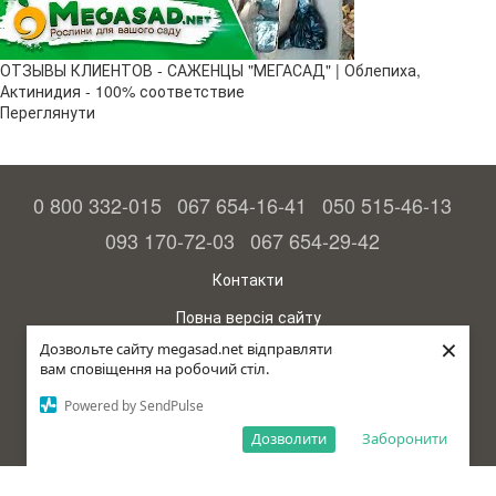
ОТЗЫВЫ КЛИЕНТОВ - САЖЕНЦЫ "МЕГАСАД" | Облепиха,
Актинидия - 100% соответствие
Переглянути
0 800 332-015
067 654-16-41
050 515-46-13
093 170-72-03
067 654-29-42
Контакти
Повна версія сайту
×
Дозвольте сайту megasad.net відправляти
© 2015—2026
вам сповіщення на робочий стіл.
Megasad – гарантія високого врожаю
Powered by SendPulse
рус (країна-терорист)
Дозволити
Заборонити