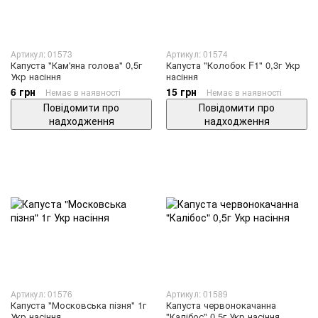
Артикул: 01573
Артикул: 01574
Капуста "Кам'яна голова" 0,5г
Капуста "Колобок F1" 0,3г Укр
Укр насіння
насіння
6 грн
15 грн
Немає в наявності
Немає в наявності
Повідомити про
Повідомити про
надходження
надходження
Артикул: 01576
Артикул: 01589
Капуста "Московська пізня" 1г
Капуста червонокачанна
Укр насіння
"Калібос" 0,5г Укр насіння