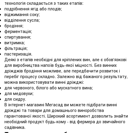
технологія складається з таких етапів:
подрібнення ягід або плодів;
віджимання соку;
відділення сусла;
бродіння;
ферментація;
спиртування;
витримка;
фільтрація;
пастеризація.
Деякі з етапів необхідні для кріплених вин, але є обов'язкові
для виробництва напоїв будь-якої міцності. Без винних
дріжджів бродіння можливе, але передбачити розвиток і
перебіг процесу складно. Залежно від бажаного результату,
можна використовувати винні дріжджі:
для червоного, білого або мускатного вина;
для медовухи;
для сидру.
В інтернет-магазині Мегасад ви можете підібрати винні
дріжджі та товари для домашнього виноробства
гарантованої якості. Широкий асортимент дозволить знайти
необхідний продукт будь-кому - від фермера до звичайного
садівника.