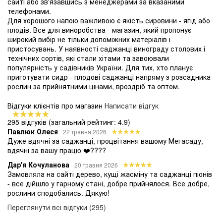
сайті або зв'язавшись з менеджерами за вказаними
телефонами.
Для хорошого напою важливою є якість сировини - ягід або
плодів. Все для виноробства - магазин, який пропонує
широкий вибір не тільки допоміжних матеріалів і
пристосувань. У наявності саджанці винограду столових і
технічних сортів, які стали хітами та завоювали
популярність у садівників України. Для тих, хто планує
приготувати сидр - плодові саджанці напряму з розсадника
рослин за прийнятними цінами, вроздріб та оптом.
Відгуки клієнтів про магазин
Написати відгук
295 відгуків
(загальний рейтинг: 4.9)
Павлюк Олеся
22 травня 2026
Дуже вдячні за саджанці, процвітання вашому Мегасаду,
вдячні за вашу працю ❤️????
Дар'я Кочуланова
20 травня 2026
Замовляла на сайті дерево, кущі жасміну та саджанці піонів
- все дійшло у гарному стані, добре прийнялося. Все добре,
рослини сподобались. Дякую!
Переглянути всі відгуки (295)