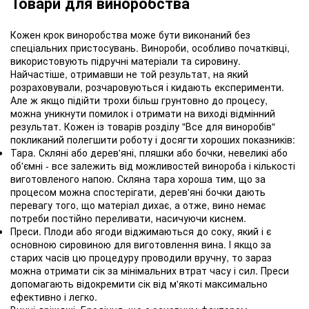
Товари для виноробства
Кожен крок виноробства може бути виконаний без
спеціальних пристосувань. Винороби, особливо початківці,
використовують підручні матеріали та сировину.
Найчастіше, отримавши не той результат, на який
розраховували, розчаровуються і кидають експерименти.
Але ж якщо підійти трохи більш грунтовно до процесу,
можна уникнути помилок і отримати на виході відмінний
результат. Кожен із товарів розділу "Все для виноробів"
покликаний полегшити роботу і досягти хороших показників:
Тара. Скляні або дерев'яні, пляшки або бочки, невеликі або
об'ємні - все залежить від можливостей винороба і кількості
виготовленого напою. Скляна тара хороша тим, що за
процесом можна спостерігати, дерев'яні бочки дають
перевагу того, що матеріал дихає, а отже, вино немає
потреби постійно переливати, насичуючи киснем.
Преси. Плоди або ягоди віджимаються до соку, який і є
основною сировиною для виготовлення вина. І якщо за
старих часів цю процедуру проводили вручну, то зараз
можна отримати сік за мінімальних втрат часу і сил. Преси
допомагають відокремити сік від м'якоті максимально
ефективно і легко.