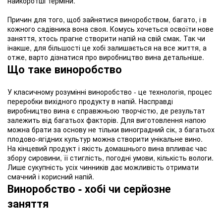
найкоротші терміни.
Причин для того, щоб зайнятися виноробством, багато, і в
кожного садівника вона своя. Комусь хочеться освоїти нове
заняття, хтось прагне створити напій на свій смак. Так чи
інакше, для більшості це хобі залишається на все життя, а
отже, варто дізнатися про виробництво вина детальніше.
Що таке виноробство
У класичному розумінні виноробство - це технологія, процес
переробки вихідного продукту в напій. Насправді
виробництво вина є справжньою творчістю, де результат
залежить від багатьох факторів. Для виготовлення напою
можна брати за основу не тільки виноградний сік, з багатьох
плодово-ягідних культур можна створити унікальне вино.
На кінцевий продукт і якість домашнього вина впливає час
збору сировини, її стиглість, погодні умови, кількість вологи.
Лише сукупність усіх чинників дає можливість отримати
смачний і корисний напій.
Виноробство - хобі чи серйозне
заняття