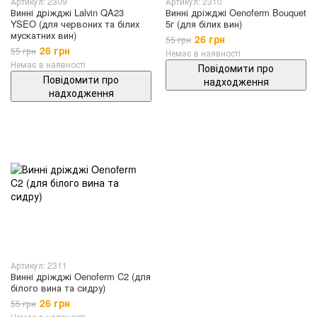
Артикул: 2309
Артикул: 2310
Винні дріжджі Lalvin QA23
Винні дріжджі Oenoferm Bouquet
YSEO (для червоних та білих
5г (для білих вин)
мускатних вин)
26 грн
55 грн
26 грн
55 грн
Немає в наявності
Немає в наявності
Повідомити про
Повідомити про
надходження
надходження
Артикул: 2311
Винні дріжджі Oenoferm C2 (для
білого вина та сидру)
26 грн
55 грн
Немає в наявності