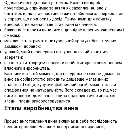
Однозначної відповіді тут немає. Кожен винороб-
початківець сприймає заняття як захоплення, але у
багатьох воно стає частиною життя або взагалі переростає
у справу, що приносить дохід. Причинами для початку
виноробства найчастіше стає один із чинників:
бажання створити вино, яке відповідає власним уявленням і
смакам;
можливість отримати натуральний продукт без штучних
домішок і добавок;
урожай, який перевершив очікування і який хочеться
зберегти;
шанс стати творцем і вразити знайомих крафтовим напоєм
власного виробництва.
Важливим є і той момент, що натуральне і якісне домашнє
вино за собівартістю виходить дешевше магазинних
аналогів. І якщо, купуючи фабричний напій, можна тільки
сподіватися на натуральність його складових, то під час
виготовлення домашнього вина садівник точно знає, які
ягоди і плоди використовувалися.
Етапи виробництва вина
Процес виготовлення вина включає в себе послідовність
певних процесів. Незалежно від вихідної сировини,