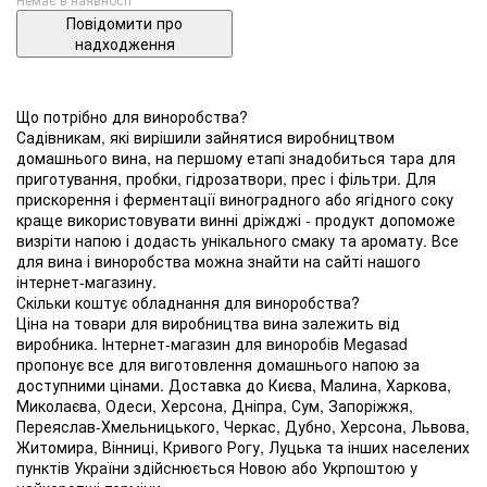
Повідомити про
надходження
Що потрібно для виноробства?
Садівникам, які вирішили зайнятися виробництвом
домашнього вина, на першому етапі знадобиться тара для
приготування, пробки, гідрозатвори, прес і фільтри. Для
прискорення і ферментації виноградного або ягідного соку
краще використовувати винні дріжджі - продукт допоможе
визріти напою і додасть унікального смаку та аромату. Все
для вина і виноробства можна знайти на сайті нашого
інтернет-магазину.
Скільки коштує обладнання для виноробства?
Ціна на товари для виробництва вина залежить від
виробника. Інтернет-магазин для виноробів Megasad
пропонує все для виготовлення домашнього напою за
доступними цінами. Доставка до Києва, Малина, Харкова,
Миколаєва, Одеси, Херсона, Дніпра, Сум, Запоріжжя,
Переяслав-Хмельницького, Черкас, Дубно, Херсона, Львова,
Житомира, Вінниці, Кривого Рогу, Луцька та інших населених
пунктів України здійснюється Новою або Укрпоштою у