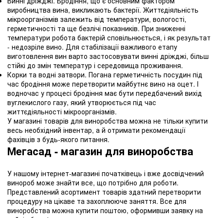
Винні дріжджі. Бродіння, що є основним фактором
виробництва вина, викликають бактерії. Життєдіяльність
мікроорганізмів залежить від температури, вологості,
герметичності та ще безлічі показників. При зниженні
температури робота бактерій сповільнюється, і як результат
- недозріле вино. Для стабілізації важливого етапу
виготовлення вин варто застосовувати винні дріжджі, більш
стійкі до змін температур і середовища проживання.
Корки та водні затвори. Погана герметичність посудин під
час бродіння може перетворити майбутнє вино на оцет. І
водночас у процесі бродіння має бути передбачений вихід
вуглекислого газу, який утворюється під час
життєдіяльності мікроорганізмів.
У магазині товарів для виноробства можна не тільки купити
весь необхідний інвентар, а й отримати рекомендації
фахівців з будь-якого питання.
Мегасад - магазин для виноробства
У нашому інтернет-магазині початківець і вже досвідчений
винороб може знайти все, що потрібно для роботи.
Представлений асортимент товарів здатний перетворити
процедуру на цікаве та захоплююче заняття. Все для
виноробства можна купити поштою, оформивши заявку на