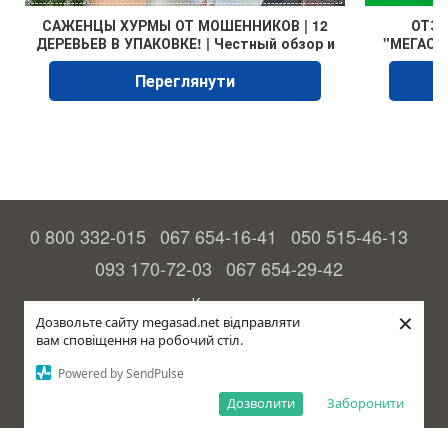
САЖЕНЦЫ ХУРМЫ ОТ МОШЕННИКОВ | 12
ОТЗЫ
ДЕРЕВЬЕВ В УПАКОВКЕ! | Честный обзор и
"МЕГАСАД
распаковка с "Мегасад"
Переглянути
0 800 332-015
067 654-16-41
050 515-46-13
093 170-72-03
067 654-29-42
Контакти
×
Дозвольте сайту megasad.net відправляти
Повна версія сайту
вам сповіщення на робочий стіл.
© 2015—2026
Powered by SendPulse
Megasad – гарантія високого врожаю
Дозволити
Заборонити
рус (країна-терорист)