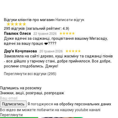
Відгуки клієнтів про магазин
Написати відгук
295 відгуків
(загальний рейтинг: 4.9)
Павлюк Олеся
22 травня 2026
Дуже вдячні за саджанці, процвітання вашому Мегасаду,
вдячні за вашу працю ❤️????
Дар'я Кочуланова
20 травня 2026
Замовляла на сайті дерево, кущі жасміну та саджанці піонів
- все дійшло у гарному стані, добре прийнялося. Все добре,
рослини сподобались. Дякую!
Переглянути всі відгуки (295)
Підпишись на розсилку
Знижки, акції, розіграші, розпродаж
Підписатись
Я
погоджуюся
на обробку персональних даних
Всі відео ви можете побачити на нашому youtube каналі
Переглянути