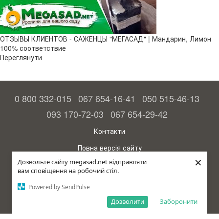
ОТЗЫВЫ КЛИЕНТОВ - САЖЕНЦЫ "МЕГАСАД" | Мандарин, Лимон
100% соответствие
Переглянути
0 800 332-015
067 654-16-41
050 515-46-13
093 170-72-03
067 654-29-42
Контакти
Повна версія сайту
×
Дозвольте сайту megasad.net відправляти
© 2015—2026
вам сповіщення на робочий стіл.
Megasad – гарантія високого врожаю
Powered by SendPulse
рус (країна-терорист)
Дозволити
Заборонити