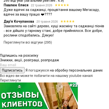
295 відгуків
(загальний рейтинг: 4.9)
Павлюк Олеся
22 травня 2026
Дуже вдячні за саджанці, процвітання вашому Мегасаду,
вдячні за вашу працю ❤️????
Дар'я Кочуланова
20 травня 2026
Замовляла на сайті дерево, кущі жасміну та саджанці піонів
- все дійшло у гарному стані, добре прийнялося. Все добре,
рослини сподобались. Дякую!
Переглянути всі відгуки (295)
Підпишись на розсилку
Знижки, акції, розіграші, розпродаж
Підписатись
Я
погоджуюся
на обробку персональних даних
Всі відео ви можете побачити на нашому youtube каналі
Переглянути