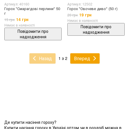
Артикул: 40160
Артикул: 12502
Горох "Смарагдові перлини" 50
Горох "Овочеве диво" (50 г)
г
19 грн
20 грн
14 грн
15 грн
Немає в наявності
Немає в наявності
Повідомити про
Повідомити про
надходження
надходження
Назад
Вперед
1 з 2
Де купити насіння гороху?
Купити насіння гороху в Україні оптом чи в роздріб можна в