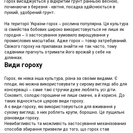
Горох висаджується у відкритий грунт ранньою весною,
починаючи з березня - квітня, посадка здійснюється в
пухкий, удобрений грунт.
На території України горох – рослина популярна. Ця культура
із сімейства бобових широко використовується не лише як
городня – її застосування зумовило вирощування у
промислових масштабах. Адже горох – товар затребуваний.
Свіжого гороху на прилавках знайти не так часто, тому
садівники прагнуть отримати його врожай у себе на
ділянках.
Види гороху
Горох, як ніяка інша культура, різна за своїми видами. Є
плоди, які можна використовувати у сирому вигляді або для
консервації – саме такі стручки дуже люблять усі діти.
Соковиті, солодкі горошини не лише смачні, а й корисні. До
таких відносяться цукрові види гороху.
А є види гороху, які використовуються для вживання у
сухому вигляді, з них роблять крупи, борошно. Це лущильні
різновиди гороху.
Невибагливість та можливість застосування механізованих
способів збирання призвели до того, що горох став