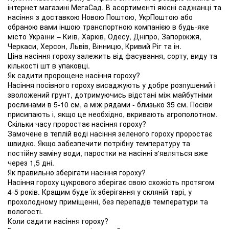
інтернет магазині МегаСад. В асортименті якісні саджанці та
насіння з доставкою Новою Поштою, УкрПоштою або
обраною вами іншою транспортною компанією в будь-яке
місто України – Київ, Харків, Одесу, Дніпро, Запоріжжя,
Черкаси, Херсон, Львів, Вінницю, Кривий Ріг та ін.
Ціна насіння гороху залежить від фасування, сорту, виду та
кількості шт в упаковці.
Як садити пророщене насіння гороху?
Насіння посівного гороху висаджують у добре розпушений і
зволожений грунт, дотримуючись відстані між майбутніми
рослинами в 5-10 см, а між рядами - близько 35 см. Посіви
присипають і, якщо це необхідно, вкривають агрополотном.
Скільки часу проростає насіння гороху?
Замочене в теплій воді насіння зеленого гороху проростає
швидко. Якщо забезпечити потрібну температуру та
постійну заміну води, паростки на насінні з'являться вже
через 1,5 дні.
Як правильно зберігати насіння гороху?
Насіння гороху цукрового зберігає свою схожість протягом
4-5 років. Кращим буде їх зберігання у скляній тарі, у
прохолодному приміщенні, без перепадів температури та
вологості.
Коли садити насіння гороху?