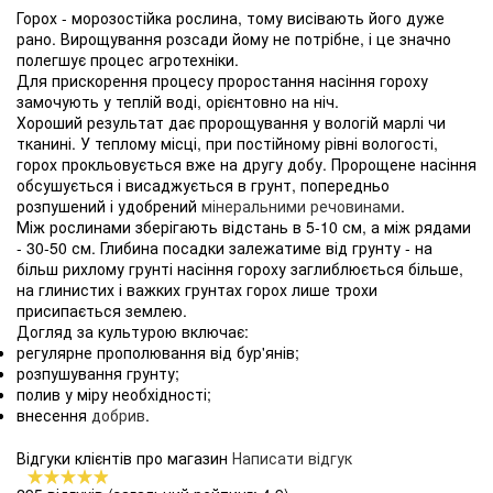
Горох - морозостійка рослина, тому висівають його дуже
рано. Вирощування розсади йому не потрібне, і це значно
полегшує процес агротехніки.
Для прискорення процесу проростання насіння гороху
замочують у теплій воді, орієнтовно на ніч.
Хороший результат дає пророщування у вологій марлі чи
тканині. У теплому місці, при постійному рівні вологості,
горох прокльовується вже на другу добу. Пророщене насіння
обсушується і висаджується в грунт, попередньо
розпушений і удобрений
мінеральними речовинами
.
Між рослинами зберігають відстань в 5-10 см, а між рядами
- 30-50 см. Глибина посадки залежатиме від грунту - на
більш рихлому грунті насіння гороху заглиблюється більше,
на глинистих і важких грунтах горох лише трохи
присипається землею.
Догляд за культурою включає:
регулярне прополювання від бур'янів;
розпушування грунту;
полив у міру необхідності;
внесення
добрив
.
Відгуки клієнтів про магазин
Написати відгук