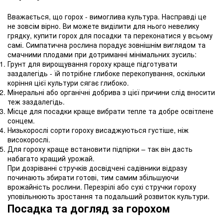
Вважається, що горох - вимоглива культура. Насправді це
не зовсім вірно. Ви можете виділити для нього невелику
грядку, купити горох для посадки та переконатися у всьому
самі. Симпатична рослина порадує зовнішнім виглядом та
смачними плодами при дотриманні мінімальних зусиль:
Грунт для вирощування гороху краще підготувати
заздалегідь - їй потрібне глибоке перекопування, оскільки
коріння цієї культури сягає глибоко.
Мінеральні або органічні добрива з цієї причини слід вносити
теж заздалегідь.
Місце для посадки краще вибрати тепле та добре освітлене
сонцем.
Низькорослі сорти гороху висаджуються густіше, ніж
високорослі.
Для гороху краще встановити підпірки – так він дасть
набагато кращий урожай.
При дозріванні стручків досвідчені садівники відразу
починають збирати готові, тим самим збільшуючи
врожайність рослини. Перезрілі або сухі стручки гороху
уповільнюють зростання та подальший розвиток культури.
Посадка та догляд за горохом