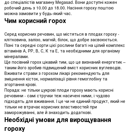
до спеціалістів магазину Megasad. Вони доступні кожен
робочий день з 10.00 до 18.00. Насіння гороху поштою
можна замовити у будь-який час.
Чим корисний горох
Серед корисних речовин, що містяться в плодах гороху -
клітковина, залізо, магній, білок, що добре засвоюється.
Пізні та середні сорти цієї рослини багаті на цілий комплекс
вітамінів А, РР, В, С, К та Е, та необхідними для організму
мінералами.
Ще посівний горох цікавий тим, що це визнаний енергетик –
таким його зробив підвищений вміст корисних вуглеводів.
Вживати страви з горохом лікарі рекомендують для
зміцнення кісток, нормалізації рівня гемоглобіну та
згортання крові.
Порада: не тільки цукрові плоди гороху мають корисні
речовини - самі стручки теж насичені ними, і чудово
підходять для вживання. І це чи не єдиний продукт, який не
тільки не втрачає корисних властивостей при
заморожуванні, але й знаходить додаткові.
Необхідні умови для вирощування
гороху