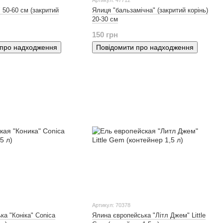
Артикул: 47712
 50-60 см (закритий
Ялиця "бальзамічна" (закритий корінь)
20-30 см
150 грн
 про надходження
Повідомити про надходження
Артикул: 70378
ка "Коніка" Conica
Ялина європейська "Літл Джем" Little