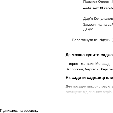
Павлюк Олеся
2
Дуже вдячні за с
Дар'я Кочулано
Замовляла на сайт
Дякую!
Переглянути всі відгуки 
Де можна купити саджа
Інтернет-магазин Мегасад пр
Запоріжжя, Черкаси, Херсон, 
Як садити саджанці ял
Для посадки використовують 
захищене від сильних вітрів
Скільки коштує саджан
Вартість саджанців залежить 
Підпишись на розсилку