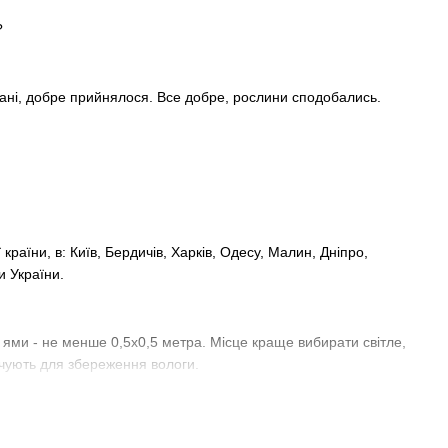
?
стані, добре прийнялося. Все добре, рослини сподобались.
раїни, в: Київ, Бердичів, Харків, Одесу, Малин, Дніпро,
ти України.
 ями - не менше 0,5х0,5 метра. Місце краще вибирати світле,
ьчують для збереження вологи.
ці голубої ялинки можна за ціною від 790 грн. В наявності та за