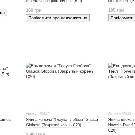
Alberta Globe (контейнер 1,5 л)
(контейнер 1,5
169 грн
195 грн
ння
Повідомити про надходження
Повідомити
Артикул: 05117
Артикул: 05122
lsamea
Ялина колюча "Глаука Глобоза" Glauca
Ялина двоколі
Globosa (Закритий корінь С20)
Howells Dwarf T
С20)
3 900 грн