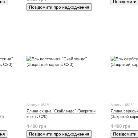
ння
Повідомити
Повідомити про надходження
Артикул: 05130
Артикул: 05132
Ялина східна "Скайлендс" (Закритий
Ялина сербськ
0)
корінь С20)
(Закритий корі
4 400 грн
4 400 грн
ння
Повідомити про надходження
Повідомити