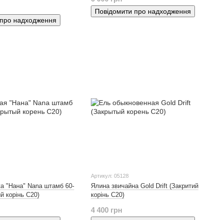
Повідомити про надходження
 про надходження
Артикул: 05128
а "Нана" Nana штамб 60-
Ялина звичайна Gold Drift (Закритий
й корінь С20)
корінь С20)
4 400 грн