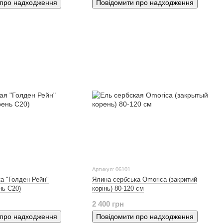
 про надходження
Повідомити про надходження
Артикул: 06101
а "Голден Рейн"
Ялина сербська Оmorica (закритий
нь С20)
корінь) 80-120 см
2 400 грн
 про надходження
Повідомити про надходження