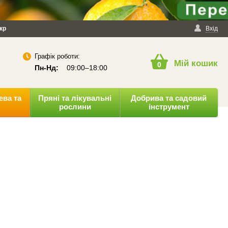
йності
кр
Публічна оферта
Вхід
Графік роботи:
Мій кошик
0
Пн-Нд:
09:00–18:00
ева та
Пряні та лікувальні
Добрива та садовий
рослини
інструмент