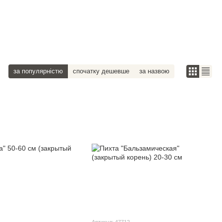
за популярністю
спочатку дешевше
за назвою