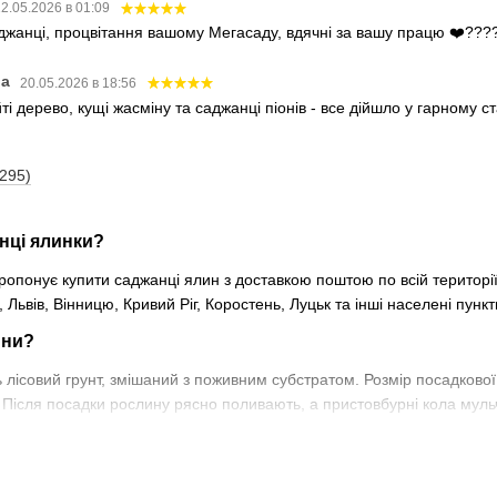
2.05.2026 в 01:09
аджанці, процвітання вашому Мегасаду, вдячні за вашу працю ❤️???
ва
20.05.2026 в 18:56
і дерево, кущі жасміну та саджанці піонів - все дійшло у гарному 
(295)
нці ялинки?
опонує купити саджанці ялин з доставкою поштою по всій території к
Львів, Вінницю, Кривий Ріг, Коростень, Луцьк та інші населені пунк
ини?
лісовий грунт, змішаний з поживним субстратом. Розмір посадкової
. Після посадки рослину рясно поливають, а пристовбурні кола мул
ець блакитної ялини?
від сорту і віку рослини. В інтернет-магазині Megasad купити саджан