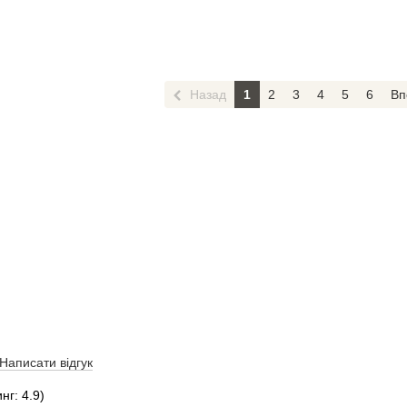
Назад
1
2
3
4
5
6
Вп
Написати відгук
нг: 4.9)