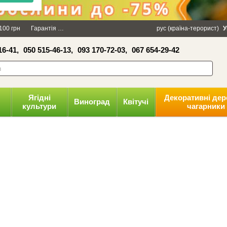
×
100 грн
Гарантія
Упаковка
Оплата і доставка
рус (країна-терорист)
Політика конфіденці
У
16-41,
050 515-46-13,
093 170-72-03,
067 654-29-42
волити
Ягідні
Декоративні дер
Виноград
Квітучі
культури
чагарники