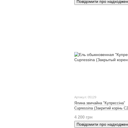
Повідомити про надходже
Артикул: 05129
Ялина звичайна "Купрессіна"
Cupressina (Закритий корінь С2
4 200 грн
Повідомити про надходже