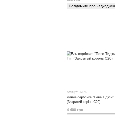
Повідомити про надходже
Артикул: 05125
Ялина сербська "Певе Тіджін" 
(Закритий корінь С20)
4 400 грн