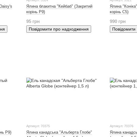
Артикул: 5324
Артикул: 5521
Daisy's
Ялина блакитна "Кейбаб" (Закритий
Ялина "Коніка"
корінь P9)
корінь С5)
95 грн
990 грн
ння
Повідомити про надходження
Повідомити
Артикул: 70375
Артикул: 70376
нь P9)
Ялина канадська "Альберта Глобе"
Ялина канадсь