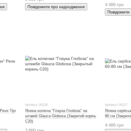
4 400 грн
ння
Повідомити про надходження
Повідомити
Артикул: 05126
Артикул: 05127
Peve Tijn
Ялина колюча "Глаука Глобоза" на
Ялина сербськ
штамбі Glauca Globosа (Закритий корінь
80 см (Закрити
С20)
4 400 грн
3 800 грн