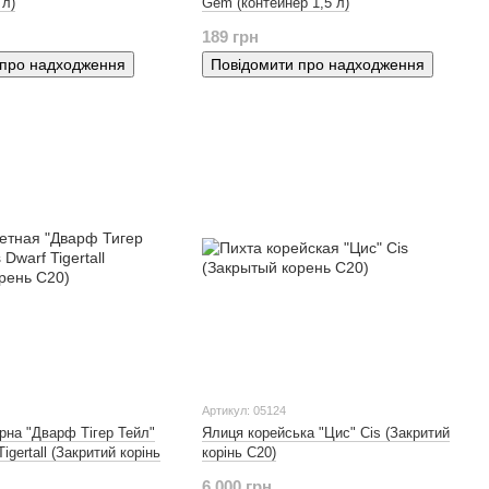
 л)
Gem (контейнер 1,5 л)
189 грн
 про надходження
Повідомити про надходження
Артикул: 05124
рна "Дварф Тігер Тейл"
Ялиця корейська "Цис" Cis (Закритий
igertall (Закритий корінь
корінь С20)
6 000 грн