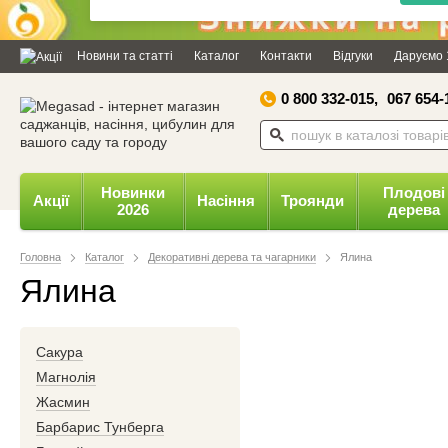
Дозвольте сайту megasad.net
відправляти вам сповіщення на
Новини та статті
Каталог
Контакти
Відгуки
Даруємо 
робочий стіл.
0 800 332-015,
067 654-
Заборонити
Доз
Powered by SendPulse
Новинки
Плодові
Акції
Насіння
Троянди
2026
дерева
Головна
Каталог
Декоративні дерева та чагарники
Ялина
Ялина
Сакура
Магнолія
Жасмин
Барбарис Тунберга