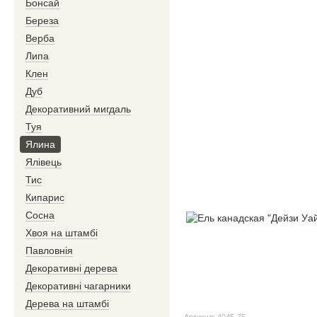
Бонсай
Береза
Верба
Липа
Клен
Дуб
Декоративний мигдаль
Туя
Ялина
Ялівець
Тис
Кипарис
Сосна
Хвоя на штамбі
Павловнія
Декоративні дерева
Декоративні чагарники
Дерева на штамбі