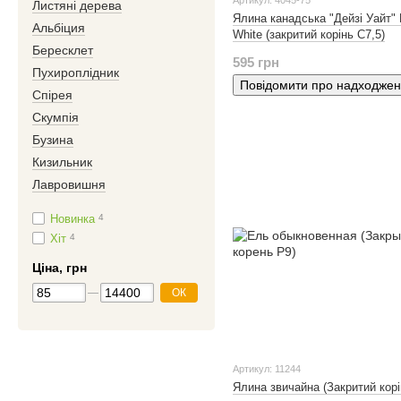
Артикул: 4045-75
Листяні дерева
Ялина канадська "Дейзі Уайт" 
Альбіция
White (закритий корінь С7,5)
Бересклет
595 грн
Пухироплідник
Повідомити про надходже
Спірея
Скумпія
Бузина
Кизильник
Лавровишня
Новинка
4
Хіт
4
Ціна, грн
ОК
Артикул: 11244
Ялина звичайна (Закритий корі