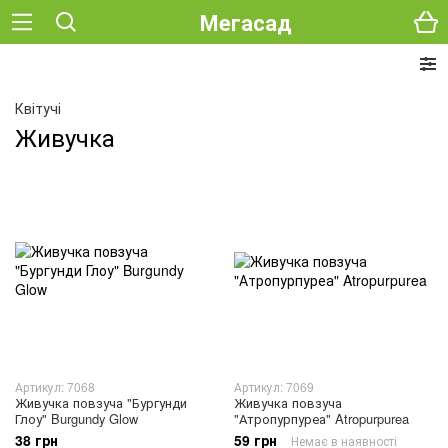
Мегасад
Квітучі
Живучка
Артикул: 7068
Артикул: 7069
Живучка повзуча "Бургунди
Живучка повзуча
Глоу" Burgundy Glow
"Атропурпуреа" Atropurpurea
38 грн
59 грн
Немає в наявності