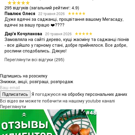
295 відгуків
(загальний рейтинг: 4.9)
Павлюк Олеся
22 травня 2026
Дуже вдячні за саджанці, процвітання вашому Мегасаду,
вдячні за вашу працю ❤️????
Дар'я Кочуланова
20 травня 2026
Замовляла на сайті дерево, кущі жасміну та саджанці піонів
- все дійшло у гарному стані, добре прийнялося. Все добре,
рослини сподобались. Дякую!
Переглянути всі відгуки (295)
Підпишись на розсилку
Знижки, акції, розіграші, розпродаж
Підписатись
Я
погоджуюся
на обробку персональних даних
Всі відео ви можете побачити на нашому youtube каналі
Переглянути