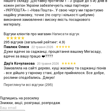
нашого складу. Доставку протягом 1 - 3 (рідше до 5-и) днів в
кожен регіон України забезпечують наші партнери -
«УКРПОШТА» і «Нова Пошта». У свою чергу ми гарантуємо
надійну упаковку, точне (по сорту і кількості цибулин)
виконання замовлення і високу якість посадкового
матеріалу.
Відгуки клієнтів про магазин
Написати відгук
295 відгуків
(загальний рейтинг: 4.9)
Павлюк Олеся
22 травня 2026
Дуже вдячні за саджанці, процвітання вашому Мегасаду,
вдячні за вашу працю ❤️????
Дар'я Кочуланова
20 травня 2026
Замовляла на сайті дерево, кущі жасміну та саджанці піонів
- все дійшло у гарному стані, добре прийнялося. Все добре,
рослини сподобались. Дякую!
Переглянути всі відгуки (295)
Підпишись на розсилку
Знижки, акції, розіграші, розпродаж