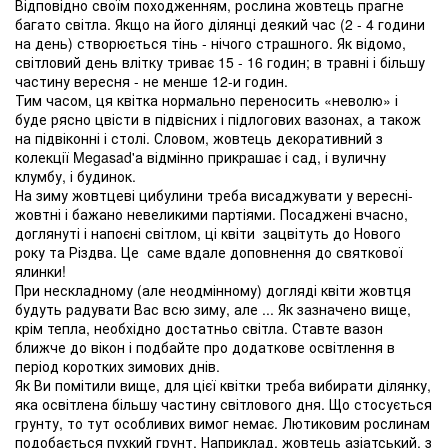
Відповідно своїм походженням, рослина жовтець прагне
багато світла. Якщо на його ділянці деякий час (2 - 4 години
на день) створюється тінь - нічого страшного. Як відомо,
світловий день влітку триває 15 - 16 годин; в травні і більшу
частину вересня - не менше 12-и годин.
Тим часом, ця квітка нормально переносить «неволю» і
буде рясно цвісти в підвісних і підлогових вазонах, а також
на підвіконні і столі. Словом, жовтець декоративний з
колекції Megasad'а відмінно прикрашає і сад, і вуличну
клумбу, і будинок.
На зиму жовтцеві цибулини треба висаджувати у вересні-
жовтні і бажано невеликими партіями. Посаджені вчасно,
доглянуті і напоєні світлом, ці квіти зацвітуть до Нового
року та Різдва. Це саме вдале доповнення до святкової
ялинки!
При нескладному (але неодмінному) догляді квіти жовтця
будуть радувати Вас всю зиму, але ... Як зазначено вище,
крім тепла, необхідно достатньо світла. Ставте вазон
ближче до вікон і подбайте про додаткове освітлення в
період коротких зимових днів.
Як Ви помітили вище, для цієї квітки треба вибирати ділянку,
яка освітлена більшу частину світлового дня. Що стосується
грунту, то тут особливих вимог немає. Лютиковим рослинам
подобається пухкий грунт. Наприклад, жовтець азіатський, з