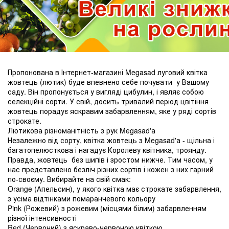
Пропонована в Інтернет-магазині Megasad луговий квітка
жовтець (лютик) буде впевнено себе почувати у Вашому
саду. Він пропонується у вигляді цибулин, і являє собою
селекційні сорти. У свій, досить тривалий період цвітіння
жовтець порадує яскравим забарвленням, яке у ряді сортів
строкате.
Лютикова різноманітність з рук Megasad'а
Незалежно від сорту, квітка жовтець з Megasad'а - щільна і
багатопелюсткова і нагадує Королеву квітника, троянду.
Правда, жовтець без шипів і зростом нижче. Тим часом, у
нас представлено безліч різних сортів і кожен з них гарний
по-своєму. Вибирайте на свій смак:
Orange (Апельсин), у якого квітка має строкате забарвлення,
з усіма відтінками помаранчевого кольору
Pink (Рожевий) з рожевим (місцями білим) забарвленням
різної інтенсивності
Red (Червоний) з яскраво-червоною квіткою