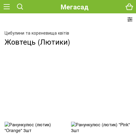
Мегасад
Цибулини та кореневища квітів
Жовтець (Лютики)