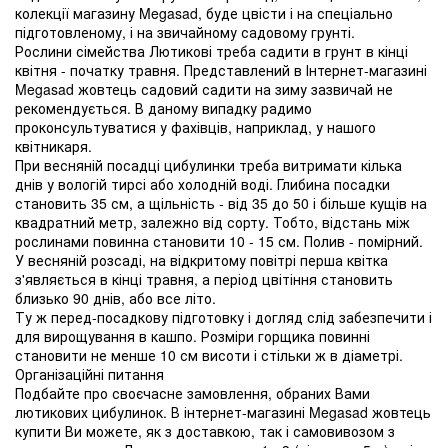
колекції магазину Megasad, буде цвісти і на спеціально
підготовленому, і на звичайному садовому грунті.
Рослини сімейства Лютикові треба садити в грунт в кінці
квітня - початку травня. Представлений в Інтернет-магазині
Megasad жовтець садовий садити на зиму зазвичай не
рекомендується. В даному випадку радимо
проконсультуватися у фахівців, наприклад, у нашого
квітникаря.
При весняній посадці цибулинки треба витримати кілька
днів у вологій тирсі або холодній воді. Глибина посадки
становить 35 см, а щільність - від 35 до 50 і більше кущів на
квадратний метр, залежно від сорту. Тобто, відстань між
рослинами повинна становити 10 - 15 см. Полив - помірний.
У весняній розсаді, на відкритому повітрі перша квітка
з'являється в кінці травня, а період цвітіння становить
близько 90 днів, або все літо.
Ту ж перед-посадкову підготовку і догляд слід забезпечити і
для вирощування в кашпо. Розміри горщика повинні
становити не менше 10 см висоти і стільки ж в діаметрі.
Організаційні питання
Подбайте про своєчасне замовлення, обраних Вами
лютикових цибулинок. В інтернет-магазині Megasad жовтець
купити Ви можете, як з доставкою, так і самовивозом з