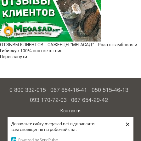
ОТЗЫВЫ КЛИЕНТОВ - САЖЕНЦЫ "МЕГАСАД" | Роза штамбовая и
Гибискус 100% соответствие
Переглянути
0 800 332-015
067 654-16-41
050 515-46-13
093 170-72-03
067 654-29-42
Контакти
Повна версія сайту
×
Дозвольте сайту megasad.net відправляти
вам сповіщення на робочий стіл.
© 2015—2026
Megasad – гарантія високого врожаю
Powered by SendPulse