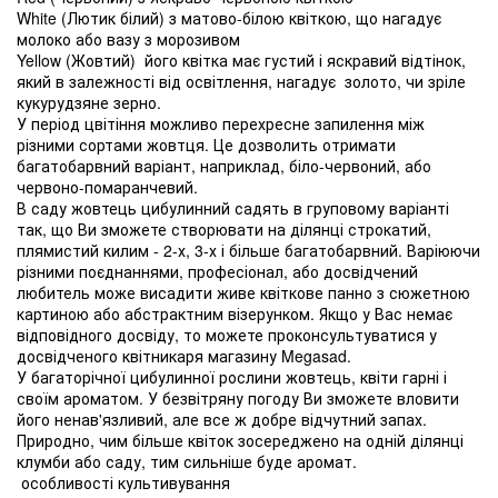
White (Лютик білий) з матово-білою квіткою, що нагадує
молоко або вазу з морозивом
Yellow (Жовтий) його квітка має густий і яскравий відтінок,
який в залежності від освітлення, нагадує золото, чи зріле
кукурудзяне зерно.
У період цвітіння можливо перехресне запилення між
різними сортами жовтця. Це дозволить отримати
багатобарвний варіант, наприклад, біло-червоний, або
червоно-помаранчевий.
В саду жовтець цибулинний садять в груповому варіанті
так, що Ви зможете створювати на ділянці строкатий,
плямистий килим - 2-х, 3-х і більше багатобарвний. Варіюючи
різними поєднаннями, професіонал, або досвідчений
любитель може висадити живе квіткове панно з сюжетною
картиною або абстрактним візерунком. Якщо у Вас немає
відповідного досвіду, то можете проконсультуватися у
досвідченого квітникаря магазину Megasad.
У багаторічної цибулинної рослини жовтець, квіти гарні і
своїм ароматом. У безвітряну погоду Ви зможете вловити
його ненав'язливий, але все ж добре відчутний запах.
Природно, чим більше квіток зосереджено на одній ділянці
клумби або саду, тим сильніше буде аромат.
особливості культивування