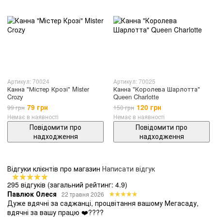
Артикул: 70024
Артикул: 70025
Канна "Містер Крозі" Mister
Канна "Королева Шарлотта"
Crozy
Queen Charlotte
79 грн
120 грн
99 грн
150 грн
Немає в наявності
Немає в наявності
Повідомити про
Повідомити про
надходження
надходження
Відгуки клієнтів про магазин
Написати відгук
295 відгуків
(загальний рейтинг: 4.9)
Павлюк Олеся
22 травня 2026
Дуже вдячні за саджанці, процвітання вашому Мегасаду,
вдячні за вашу працю ❤️????