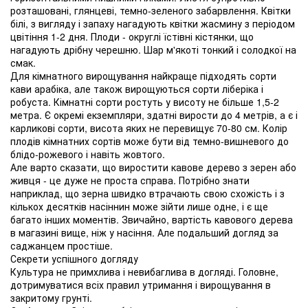
розташовані, глянцеві, темно-зеленого забарвлення. Квітки
білі, з вигляду і запаху нагадують квітки жасмину з періодом
цвітіння 1-2 дня. Плоди - округлі їстівні кістянки, що
нагадують дрібну черешню. Шар м'якоті тонкий і солодкої на
смак.
Для кімнатного вирощування найкраще підходять сорти
кави арабіка, але також вирощуються сорти ліберіка і
робуста. Кімнатні сорти ростуть у висоту не більше 1,5-2
метра. Є окремі екземпляри, здатні вирости до 4 метрів, а є і
карликові сорти, висота яких не перевищує 70-80 см. Колір
плодів кімнатних сортів може бути від темно-вишневого до
блідо-рожевого і навіть жовтого.
Але варто сказати, що виростити кавове дерево з зерен або
живця - це дуже не проста справа. Потрібно знати
наприклад, що зерна швидко втрачають свою схожість і з
кількох десятків насіннин може зійти лише одне, і є ще
багато інших моментів. Звичайно, вартість кавового дерева
в магазині вище, ніж у насіння. Але подальший догляд за
саджанцем простіше.
Секрети успішного догляду
Культура не примхлива і невибаглива в догляді. Головне,
дотримуватися всіх правил утримання і вирощування в
закритому грунті.