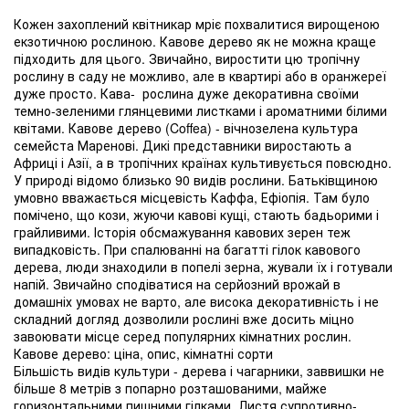
Кожен захоплений квітникар мріє похвалитися вирощеною
екзотичною рослиною. Кавове дерево як не можна краще
підходить для цього. Звичайно, виростити цю тропічну
рослину в саду не можливо, але в квартирі або в оранжереї
дуже просто. Кава- рослина дуже декоративна своїми
темно-зеленими глянцевими листками і ароматними білими
квітами. Кавове дерево (Coffea) - вічнозелена культура
семейста Маренові. Дикі представники виростають а
Африці і Азії, а в тропічних країнах культивується повсюдно.
У природі відомо близько 90 видів рослини. Батьківщиною
умовно вважається місцевість Каффа, Ефіопія. Там було
помічено, що кози, жуючи кавові кущі, стають бадьорими і
грайливими. Історія обсмажування кавових зерен теж
випадковість. При спалюванні на багатті гілок кавового
дерева, люди знаходили в попелі зерна, жували їх і готували
напій. Звичайно сподіватися на серйозний врожай в
домашніх умовах не варто, але висока декоративність і не
складний догляд дозволили рослині вже досить міцно
завоювати місце серед популярних кімнатних рослин.
Кавове дерево: ціна, опис, кімнатні сорти
Більшість видів культури - дерева і чагарники, заввишки не
більше 8 метрів з попарно розташованими, майже
горизонтальними пишними гілками. Листя супротивно-