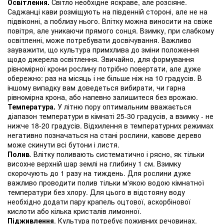
Освітлення.
Світло необхідне яскраве, але розсіяне.
Саджанці кави розміщують на південній стороні, але не на
підвіконні, а поблизу нього. Влітку можна виносити на свіже
повітря, але уникаючи прямого сонця. Взимку, при слабкому
освітленні, може потребувати досвічування. Важливо
зауважити, що культура примхлива до зміни положення
щодо джерела освітлення. Звичайно, для формування
рівномірної крони рослину потрібно повертати, але дуже
обережно: раз на місяць і не більше ніж на 10 градусів. В
іншому випадку вам доведеться вибирати, чи гарна
рівномірна крона, або напевно залишитеся без врожаю.
Температура.
У літню пору оптимальним вважається
діапазон температури в кімнаті 25-30 градусів, а взимку - не
нижче 18-20 градусів. Відхилення в температурних режимах
негативно позначаться на стані рослини, кавове дерево
може скинути всі бутони і листя.
Полив
. Влітку поливають систематично і рясно, як тільки
висохне верхній шар землі на глибину 1 см. Взимку
скорочують до 1 разу на тиждень. Для рослини дуже
важливо проводити полив тільки м'якою водою кімнатної
температури без хлору. Для цього в відстояну воду
необхідно додати пару крапель оцтової, аскорбінової
кислоти або кілька кристалів лимонної.
Підживлення
. Культура потребує поживних речовинах.