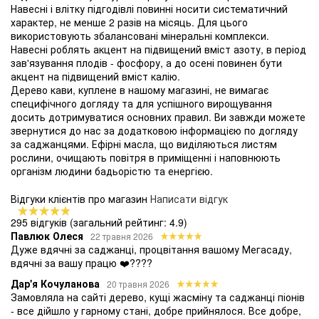
Навесні і влітку підгодівлі повинні носити систематичний
характер, не менше 2 разів на місяць. Для цього
використовують збалансовані мінеральні комплекси.
Навесні роблять акцент на підвищений вміст азоту, в період
зав'язування плодів - фосфору, а до осені повинен бути
акцент на підвищений вміст калію.
Дерево кави, куплене в нашому магазині, не вимагає
специфічного догляду та для успішного вирощування
досить дотримуватися основних правил. Ви завжди можете
звернутися до нас за додатковою інформацією по догляду
за саджанцями. Ефірні масла, що виділяються листям
рослини, очищають повітря в приміщенні і наповнюють
організм людини бадьорістю та енергією.
Відгуки клієнтів про магазин
Написати відгук
295 відгуків
(загальний рейтинг: 4.9)
Павлюк Олеся
22 травня 2026
Дуже вдячні за саджанці, процвітання вашому Мегасаду,
вдячні за вашу працю ❤️????
Дар'я Кочуланова
20 травня 2026
Замовляла на сайті дерево, кущі жасміну та саджанці піонів
- все дійшло у гарному стані, добре прийнялося. Все добре,