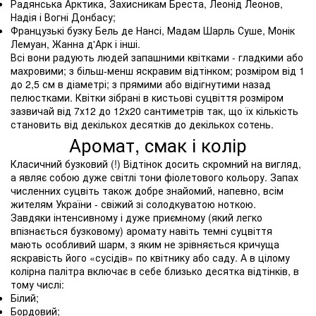
Радянська Арктика, Захисникам Бреста, Леонід Леонов,
Надія і Вогні Донбасу;
Французькі бузку Бель де Нансі, Мадам Шарль Суше, Монік
Лемуан, Жанна д'Арк і інші.
Всі вони радують людей запашними квітками - гладкими або
махровими; з більш-менш яскравим відтінком; розміром від 1
до 2,5 см в діаметрі; з прямими або відігнутими назад
пелюстками. Квітки зібрані в кистьові суцвіття розміром
зазвичай від 7х12 до 12х20 сантиметрів так, що їх кількість
становить від декількох десятків до декількох сотень.
Аромат, смак і колір
Класичний бузковий (!) Відтінок досить скромний на вигляд,
а являє собою дуже світлі тони фіолетового кольору. Запах
численних суцвіть також добре знайомий, напевно, всім
жителям України - свіжий зі солодкуватою ноткою.
Завдяки інтенсивному і дуже приємному (який легко
впізнається бузковому) аромату навіть темні суцвіття
мають особливий шарм, з яким не зрівняється кричуща
яскравість його «сусідів» по ​​квітнику або саду. А в цілому
колірна палітра включає в себе близько десятка відтінків, в
тому числі:
Білий;
Бордовий;