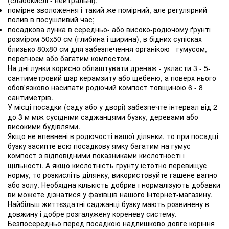
(слабокислі - нейтральні);
помірне зволоження і такий же помірний, але регулярний
полив в посушливий час;
посадкова лунка в середньо- або високо-родючому ґрунті
розміром 50х50 см (глибина і ширина), в бідних супісках -
близько 80х80 см для забезпечення органікою - гумусом,
перегноєм або багатим компостом.
На дні лунки корисно облаштувати дренаж - укласти 3 - 5-
сантиметровий шар керамзиту або щебеню, а поверх нього
обов'язково насипати родючий компост товщиною 6 - 8
сантиметрів.
У місці посадки (саду або у дворі) забезпечте інтервал від 2
до 3 м між сусідніми саджанцями бузку, деревами або
високими будівлями.
Якщо не впевнені в родючості вашої ділянки, то при посадці
бузку засипте всю посадкову ямку багатим на гумус
компост з відповідними показниками кислотності і
щільності. А якщо кислотність грунту істотно перевищує
норму, то розкисліть ділянку, використовуйте гашене вапно
або золу. Необхідна кількість добрив і нормалізують добавки
ви можете дізнатися у фахівців нашого Інтернет-магазину.
Найбільш життєздатні саджанці бузку мають розвинену в
довжину і добре розгалужену кореневу систему.
Безпосередньо перед посадкою надлишково довге коріння