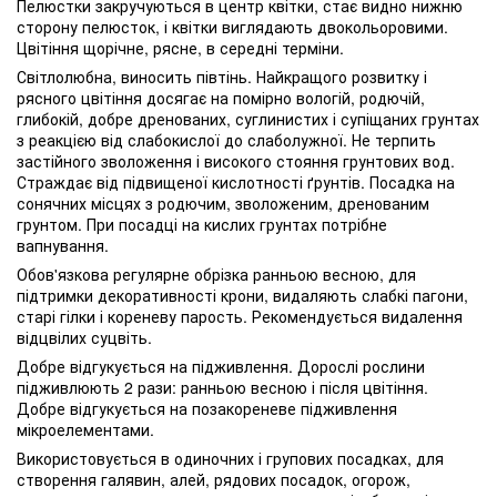
Пелюстки закручуються в центр квітки, стає видно нижню
сторону пелюсток, і квітки виглядають двокольоровими.
Цвітіння щорічне, рясне, в середні терміни.
Світлолюбна, виносить півтінь. Найкращого розвитку і
рясного цвітіння досягає на помірно вологій, родючій,
глибокій, добре дренованих, суглинистих і супіщаних грунтах
з реакцією від слабокислої до слаболужної. Не терпить
застійного зволоження і високого стояння грунтових вод.
Страждає від підвищеної кислотності ґрунтів. Посадка на
сонячних місцях з родючим, зволоженим, дренованим
грунтом. При посадці на кислих грунтах потрібне
вапнування.
Обов'язкова регулярне обрізка ранньою весною, для
підтримки декоративності крони, видаляють слабкі пагони,
старі гілки і кореневу парость. Рекомендується видалення
відцвілих суцвіть.
Добре відгукується на підживлення. Дорослі рослини
підживлюють 2 рази: ранньою весною і після цвітіння.
Добре відгукується на позакореневе підживлення
мікроелементами.
Використовується в одиночних і групових посадках, для
створення галявин, алей, рядових посадок, огорож,