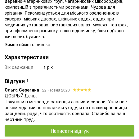
деревно-чагарникових груп, чагарникових міксбордерів,
композицій з трав'янистими рослинами. Чудова для
зрізання. Рекомендується для міського озеленення: в
скверах, міських дворах, шкільних садах, садах при
медичних установах, виставкових залах, музеях, театрах,
при оформленні різних куточків відпочинку, біля під'їздів
житлових будинків.
Зимостійкість висока.
Характеристики
Вік саджанця
1 рік
Відгуки
1
Ольга Серегина
22 червня 2020
ДОБРЫЙ День.
Покупали в мегасаде саженцы азалии и сирени. Учли все
рекомендации по посадке и уходу, и вот наши красавицы
расцвели. рада, что сортность совпала! Спасибо за ваш
честный труд.
Написати відгук