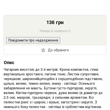
136
грн
Немає в наявності
Повідомити про надходження
До обраного
Опис
Чагарник висотою до 3-4 метрів. Крона компактна, гілки
вертикально зростаючі, пагони тонкі. Листки супротивні,
черешкові, широкояйцеподібні з серцеподібною підставою,
щільні, великі, темно-зелені, знизу - світліші. Осіннього
забарвлення не мають. Бутони густо-пурпурові, округлі,
великі. Квітки пурпурно-червоні, дуже великі (в діаметрі до
2,5 см), махрові, трьохрядні, з сильним ароматом. Всі
пелюстки різні: є і широкі, і вузькі, загострені і округлі. З
нижнього боку пелюстки - світліші зі сріблястим відтінком.