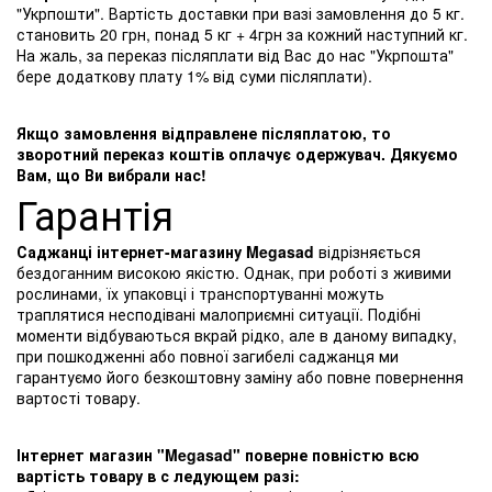
"Укрпошти". Вартість доставки при вазі замовлення до 5 кг.
становить 20 грн, понад 5 кг + 4грн за кожний наступний кг.
На жаль, за переказ післяплати від Вас до нас "Укрпошта"
бере додаткову плату 1% від суми післяплати).
Якщо замовлення відправлене післяплатою, то
зворотний переказ коштів оплачує одержувач. Дякуємо
Вам, що Ви вибрали нас!
Гарантія
Саджанці інтернет-магазину Megasad
відрізняється
бездоганним високою якістю. Однак, при роботі з живими
рослинами, їх упаковці і транспортуванні можуть
траплятися несподівані малоприємні ситуації. Подібні
моменти відбуваються вкрай рідко, але в даному випадку,
при пошкодженні або повної загибелі саджанця ми
гарантуємо його безкоштовну заміну або повне повернення
вартості товару.
Інтернет магазин "Megasad" поверне повністю всю
вартість товару в с ледующем разі: