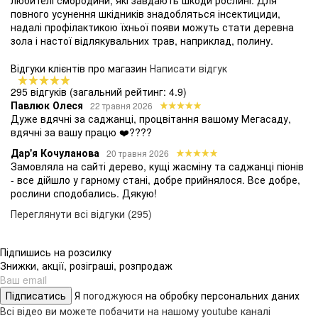
любителі смородини, які завдають шкоди рослині. Для
повного усунення шкідників знадобляться інсектициди,
надалі профілактикою їхньої появи можуть стати деревна
зола і настої відлякувальних трав, наприклад, полину.
Відгуки клієнтів про магазин
Написати відгук
295 відгуків
(загальний рейтинг: 4.9)
Павлюк Олеся
22 травня 2026
Дуже вдячні за саджанці, процвітання вашому Мегасаду,
вдячні за вашу працю ❤️????
Дар'я Кочуланова
20 травня 2026
Замовляла на сайті дерево, кущі жасміну та саджанці піонів
- все дійшло у гарному стані, добре прийнялося. Все добре,
рослини сподобались. Дякую!
Переглянути всі відгуки (295)
Підпишись на розсилку
Знижки, акції, розіграші, розпродаж
Підписатись
Я
погоджуюся
на обробку персональних даних
Всі відео ви можете побачити на нашому youtube каналі