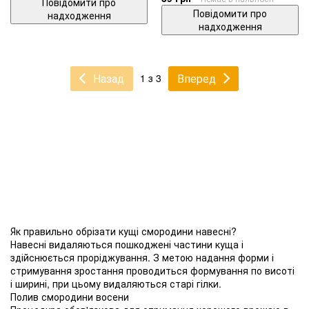
Повідомити про
Повідомити про
надходження
надходження
Назад
Вперед
1 з 3
Як правильно обрізати кущі смородини навесні?
Навесні видаляються пошкоджені частини куща і
здійснюється проріджування. З метою надання форми і
стримування зростання проводиться формування по висоті
і ширині, при цьому видаляються старі гілки.
Полив смородини восени