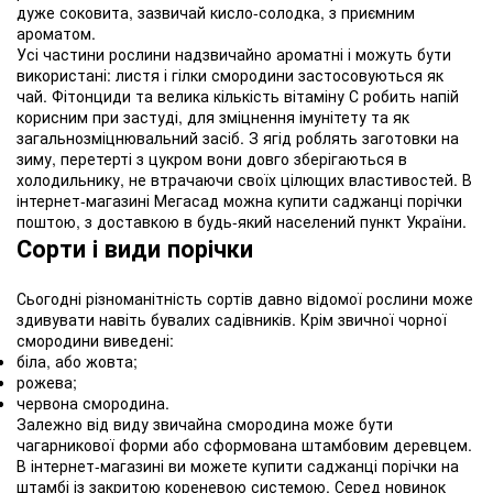
дуже соковита, зазвичай кисло-солодка, з приємним
ароматом.
Усі частини рослини надзвичайно ароматні і можуть бути
використані: листя і гілки смородини застосовуються як
чай. Фітонциди та велика кількість вітаміну С робить напій
корисним при застуді, для зміцнення імунітету та як
загальнозміцнювальний засіб. З ягід роблять заготовки на
зиму, перетерті з цукром вони довго зберігаються в
холодильнику, не втрачаючи своїх цілющих властивостей. В
інтернет-магазині Мегасад можна купити саджанці порічки
поштою, з доставкою в будь-який населений пункт України.
Сорти і види порічки
Сьогодні різноманітність сортів давно відомої рослини може
здивувати навіть бувалих садівників. Крім звичної чорної
смородини виведені:
біла, або жовта;
рожева;
червона смородина.
Залежно від виду звичайна смородина може бути
чагарникової форми або сформована штамбовим деревцем.
В інтернет-магазині ви можете купити саджанці порічки на
штамбі із закритою кореневою системою. Серед новинок