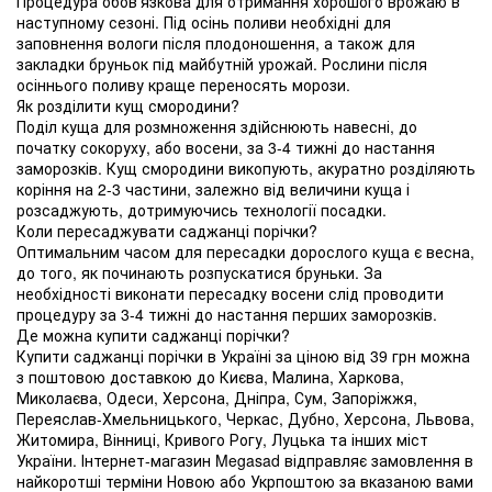
Процедура обов'язкова для отримання хорошого врожаю в
наступному сезоні. Під осінь поливи необхідні для
заповнення вологи після плодоношення, а також для
закладки бруньок під майбутній урожай. Рослини після
осіннього поливу краще переносять морози.
Як розділити кущ смородини?
Поділ куща для розмноження здійснюють навесні, до
початку сокоруху, або восени, за 3-4 тижні до настання
заморозків. Кущ смородини викопують, акуратно розділяють
коріння на 2-3 частини, залежно від величини куща і
розсаджують, дотримуючись технології посадки.
Коли пересаджувати саджанці порічки?
Оптимальним часом для пересадки дорослого куща є весна,
до того, як починають розпускатися бруньки. За
необхідності виконати пересадку восени слід проводити
процедуру за 3-4 тижні до настання перших заморозків.
Де можна купити саджанці порічки?
Купити саджанці порічки в Україні за ціною від 39 грн можна
з поштовою доставкою до Києва, Малина, Харкова,
Миколаєва, Одеси, Херсона, Дніпра, Сум, Запоріжжя,
Переяслав-Хмельницького, Черкас, Дубно, Херсона, Львова,
Житомира, Вінниці, Кривого Рогу, Луцька та інших міст
України. Інтернет-магазин Megasad відправляє замовлення в
найкоротші терміни Новою або Укрпоштою за вказаною вами