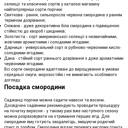
селекції та класичних сортів у каталозі магазину
найпопулярніші сорти порічки:
Святкова - рання, сильноросла червона смородина з раннім
терміном дозрівання;
Сніжана - дуже декоративна біла смородина з підвищеною
стійкістю до хвороб і шкідників;
Золотиста - сорт американської селекції з незвичайними,
жовтими ароматними і солодкими ягодами;
Дарниця - універсальний сорт із рубіново-червоними кисло-
солодкими ягодами;
Дана - стійкий сорт раннього дозрівання з дуже ароматними
червоними ягодами.
Всі сорти смородини адаптовані до вирощування в умовах
середньої смуги, морозостійкі і не вимагають особливого
догляду.
Посадка смородини
Саджанці порічки можна садити навесні та восени.
Досвідчені садівники рекомендують проводити процедуру
на початку вересня - у такому разі вже наступного сезону
можна розраховувати на отримання перших ягід. Для
смородини яму готують заздалегідь, змішуючи родючий
грунт із торфом. Смородина віддає перевагу кислому грунту