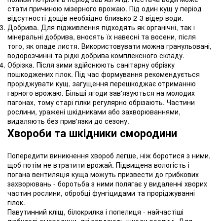
стати причиною мізерного врожаю. Під один кущ у період
відсутності дощів необхідно близько 2-3 відер води.
Добрива. Для підживлення підходять як органічні, так і
мінеральні добрива, вносять їх навесні та восени, після
того, як опаде листя. Використовувати можна гранульовані,
водорозчинні та рідкі добрива комплексного складу.
Обрізка. Після зими здійснюють санітарну обрізку
пошкоджених гілок. Під час формування рекомендується
проріджувати кущ, загущення перешкоджає отриманню
гарного врожаю. Більші ягоди зав'язуються на молодих
пагонах, тому старі гілки регулярно обрізають. Частини
рослини, уражені шкідниками або захворюваннями,
видаляють без прив'язки до сезону.
Хвороби та шкідники смородини
Попередити виникнення хвороб легше, ніж боротися з ними,
щоб потім не втратити врожай. Підвищена вологість і
погана вентиляція куща можуть призвести до грибкових
захворювань - боротьба з ними полягає у видаленні хворих
частин рослини, обробці фунгіцидами та проріджуванні
гілок.
Павутинний кліщ, білокрилка і попелиця - найчастіші