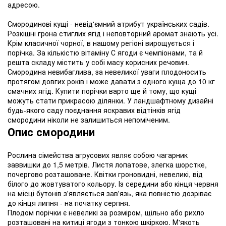
адресою.
Смородинові кущі - невід'ємний атрибут українських садів.
Розкішні грона стиглих ягід і неповторний аромат знають усі.
Крім класичної чорної, в нашому регіоні вирощується і
порічка. За кількістю вітаміну С ягоди є чемпіонами, та й
решта складу містить у собі масу корисних речовин.
Смородина невибаглива, за невеликої уваги плодоносить
протягом довгих років і може давати з одного куща до 10 кг
смачних ягід. Купити порічки варто ще й тому, що кущі
можуть стати прикрасою ділянки. У ландшафтному дизайні
будь-якого саду поєднання яскравих відтінків ягід
смородини ніколи не залишиться непоміченим.
Опис смородини
Рослина сімейства агрусових являє собою чагарник
заввишки до 1,5 метрів. Листя лопатове, злегка шорстке,
почергово розташоване. Квітки гроновидні, невеликі, від
білого до жовтуватого кольору. Із середини або кінця червня
на місці бутонів з'являється зав'язь, яка повністю дозріває
до кінця липня - на початку серпня.
Плодом порічки є невеликі за розміром, щільно або рихло
розташовані на китиці ягоди з тонкою шкіркою. М'якоть