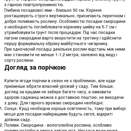
з гарною повітропроникністю.
Глибина посадкової ями - близько 50 см. Коріння
розташовують строго вертикально, присипають перегноєм і
добре поливають рослину. Особливістю посадки смородини
є необхідність поглиблювати кореневу шийку на 5-7 см і
утрамбовувати грунт після процедури. Під час посадки
пагони смородини варто вкоротити на третину і здійснити
першу формувальну обрізку майбутнього чагарнику.
При одночасній посадці декількох рослин відстань між ними
має становити не менше 1-1,2 метра, залежно від виду і
сорту рослини.
Догляд за порічкою
Купити ягоди порічки в сезон не є проблемою, але куди
приємніше зібрати власний урожай у саду. Тим більше,
догляд за кущами не забере багато часу, а замовити
здорові саджанці можна з доставкою поштою, не виходячи
з дому. Для гарного врожаю смородині необхідні:
Сонце. Кущу необхідна хороша освітленість, тому при виборі
місця для посадки найкращими будуть світлі, відкриті
ділянки саду.
Поливи. Смородина - вологолюбна рослина, особливо
поливи потрібні в період зав'язі ягід. Нестача води може