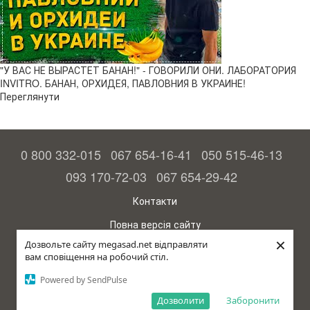
"У ВАС НЕ ВЫРАСТЕТ БАНАН!" - ГОВОРИЛИ ОНИ. ЛАБОРАТОРИЯ
INVITRO. БАНАН, ОРХИДЕЯ, ПАВЛОВНИЯ В УКРАИНЕ!
Переглянути
0 800 332-015
067 654-16-41
050 515-46-13
093 170-72-03
067 654-29-42
Контакти
Повна версія сайту
×
Дозвольте сайту megasad.net відправляти
© 2015—2026
вам сповіщення на робочий стіл.
Megasad – гарантія високого врожаю
Powered by SendPulse
рус (країна-терорист)
Дозволити
Заборонити