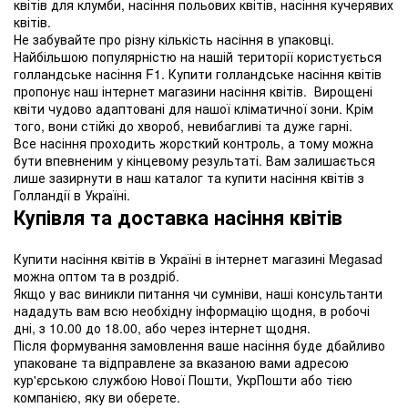
квітів для клумби, насіння польових квітів, насіння кучерявих
квітів.
Не забувайте про різну кількість насіння в упаковці.
Найбільшою популярністю на нашій території користується
голландське насіння F1. Купити голландське насіння квітів
пропонує наш інтернет магазини насіння квітів. Вирощені
квіти чудово адаптовані для нашої кліматичної зони. Крім
того, вони стійкі до хвороб, невибагливі та дуже гарні.
Все насіння проходить жорсткий контроль, а тому можна
бути впевненим у кінцевому результаті. Вам залишається
лише зазирнути в наш каталог та купити насіння квітів з
Голландії в Україні.
Купівля та доставка насіння квітів
Купити насіння квітів в Україні в інтернет магазині Megasad
можна оптом та в роздріб.
Якщо у вас виникли питання чи сумніви, наші консультанти
нададуть вам всю необхідну інформацію щодня, в робочі
дні, з 10.00 до 18.00, або через інтернет щодня.
Після формування замовлення ваше насіння буде дбайливо
упаковане та відправлене за вказаною вами адресою
кур'єрською службою Нової Пошти, УкрПошти або тією
компанією, яку ви оберете.