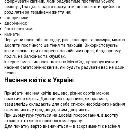
сформувати квітник, який радуватиме протягом усього
сезону. Для цього варто врахувати, що всі квіти прийнято
розділяти за термінами життя на:
однорічники
;
дворічники
;
багаторічники
;
кімнатні
.
Чергуючи посів або посадку, різні кольори та розміри, можна
досягти постійного цвітіння та пахощів. Використовують
квіти скрізь - при створенні альпійських гірок, бордюрному
поділі, на балконах та клумбах.
Інтернет магазин насіння квітів МегаСад пропонує купити
насіння багаторічних квітів, які будуть радувати вас не один
сезон.
Насіння квітів в Україні
Придбати насіння квітів дешево, різних сортів можна
практично скрізь. Досвідчені садівники, як правило,
заздалегідь складають для себе список необхідного насіння
і замовляють у продавців, яким довіряють.
При цьому грунтуються на досвіді проростання, відсотку
схожості та якості посівного матеріалу.
Для початку варто визначиться – в асортименті є насіння