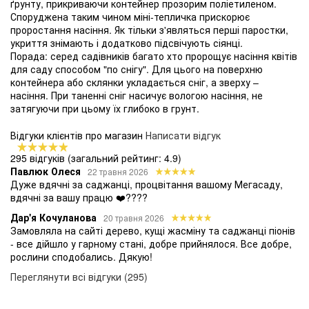
ґрунту, прикриваючи контейнер прозорим поліетиленом.
Споруджена таким чином міні-тепличка прискорює
проростання насіння. Як тільки з'являться перші паростки,
укриття знімають і додатково підсвічують сіянці.
Порада: серед садівників багато хто пророщує насіння квітів
для саду способом "по снігу". Для цього на поверхню
контейнера або склянки укладається сніг, а зверху –
насіння. При таненні сніг насичує вологою насіння, не
затягуючи при цьому їх глибоко в грунт.
Відгуки клієнтів про магазин
Написати відгук
295 відгуків
(загальний рейтинг: 4.9)
Павлюк Олеся
22 травня 2026
Дуже вдячні за саджанці, процвітання вашому Мегасаду,
вдячні за вашу працю ❤️????
Дар'я Кочуланова
20 травня 2026
Замовляла на сайті дерево, кущі жасміну та саджанці піонів
- все дійшло у гарному стані, добре прийнялося. Все добре,
рослини сподобались. Дякую!
Переглянути всі відгуки (295)