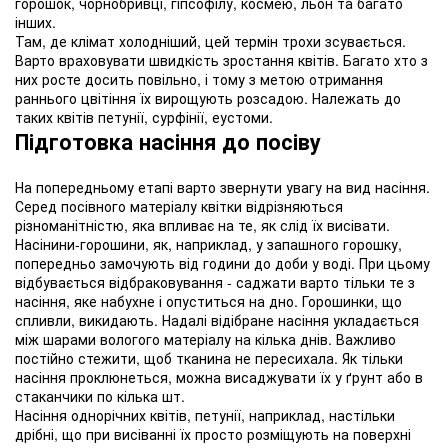
горошок, чорнобривці, гіпсофілу, космею, льон та багато
інших.
Там, де клімат холодніший, цей термін трохи зсувається.
Варто враховувати швидкість зростання квітів. Багато хто з
них росте досить повільно, і тому з метою отримання
раннього цвітіння їх вирощують розсадою. Належать до
таких квітів петунії, сурфінії, еустоми.
Підготовка насіння до посіву
На попередньому етапі варто звернути увагу на вид насіння.
Серед посівного матеріалу квітки відрізняються
різноманітністю, яка впливає на те, як слід їх висівати.
Насінини-горошини, як, наприклад, у запашного горошку,
попередньо замочують від години до доби у воді. При цьому
відбувається відбраковування - саджати варто тільки те з
насіння, яке набухне і опуститься на дно. Горошинки, що
спливли, викидають. Надалі відібране насіння укладається
між шарами вологого матеріалу на кілька днів. Важливо
постійно стежити, щоб тканина не пересихала. Як тільки
насіння проклюнеться, можна висаджувати їх у ґрунт або в
стаканчики по кілька шт.
Насіння однорічних квітів, петунії, наприклад, настільки
дрібні, що при висіванні їх просто розміщують на поверхні