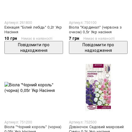
Артикул: 261800
Артикул: 750100
Ехінацея "Білий лебідь" 0,2г Укр
Віола "Кардинал" (червона з
Насіння
очком) 0,5г Укр насіння
10 грн
7 грн
Немає в наявності
Немає в наявності
Повідомити про
Повідомити про
надходження
надходження
Артикул: 751200
Артикул: 752500
Віола "Чорний король" (чорна)
Дзвіночок Садовий махровий
0,05г Укр Насіння
Суміш 0,2г Укр насіння