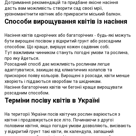
Дотримання рекомендацій та придбане якісне насіння
дасть вам можливість створити сад своєї мрії,
урізноманітнити квітник або прикрасити міський балкон.
Способи вирощування квітів із насіння
Насіння квітів однорічних або багаторічних - будь-які можуть
бути вирощені посівом у відкритий грунт або розсадним
способом. Що краще, вирішує кожен садівник собі.
Тут важливим чинником стануть погодні умови та рослина,
про яку йдеться.
Розсадний спосіб дає можливість рослинам легше
адаптуватися, захищає від кліматичних колапсів та
прискорює появу кольорів. Вирощені з розсади, квіти менше
хворіють і піддаються хворобам та шкідникам.
Насіння багаторічних квітів чи бегонії краще вирощувати
розсадним способом.
Терміни посіву квітів в Україні
На території України посів квітучих рослин варіюється з
квітня і продовжується все літо. Починаючи з другої
половини квітня, якщо погодні умови дозволяють, висівають
у відкритий грунт такі квіти, як календула, запашний