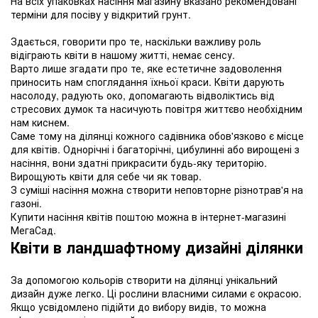
На всіх упаковках насіння магазину вказано рекомендовані
терміни для посіву у відкритий грунт.
Здається, говорити про те, наскільки важливу роль
відіграють квіти в нашому житті, немає сенсу.
Варто лише згадати про те, яке естетичне задоволення
приносить нам споглядання їхньої краси. Квіти дарують
насолоду, радують око, допомагають відволіктись від
стресових думок та насичують повітря життєво необхідним
нам киснем.
Саме тому на ділянці кожного садівника обов'язково є місце
для квітів. Однорічні і багаторічні, цибулинні або вирощені з
насіння, вони здатні прикрасити будь-яку територію.
Вирощують квіти для себе чи як товар.
З суміші насіння можна створити неповторне різнотрав'я на
газоні.
Купити насіння квітів поштою можна в інтернет-магазині
МегаСад.
Квіти в ландшафтному дизайні ділянки
За допомогою кольорів створити на ділянці унікальний
дизайн дуже легко. Ці рослини власними силами є окрасою.
Якщо усвідомлено підійти до вибору видів, то можна