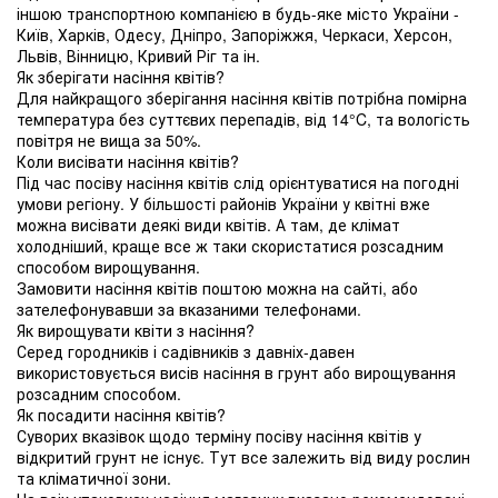
іншою транспортною компанією в будь-яке місто України -
Київ, Харків, Одесу, Дніпро, Запоріжжя, Черкаси, Херсон,
Львів, Вінницю, Кривий Ріг та ін.
Як зберігати насіння квітів?
Для найкращого зберігання насіння квітів потрібна помірна
температура без суттєвих перепадів, від 14°C, та вологість
повітря не вища за 50%.
Коли висівати насіння квітів?
Під час посіву насіння квітів слід орієнтуватися на погодні
умови регіону. У більшості районів України у квітні вже
можна висівати деякі види квітів. А там, де клімат
холодніший, краще все ж таки скористатися розсадним
способом вирощування.
Замовити насіння квітів поштою можна на сайті, або
зателефонувавши за вказаними телефонами.
Як вирощувати квіти з насіння?
Серед городників і садівників з давніх-давен
використовується висів насіння в грунт або вирощування
розсадним способом.
Як посадити насіння квітів?
Суворих вказівок щодо терміну посіву насіння квітів у
відкритий грунт не існує. Тут все залежить від виду рослин
та кліматичної зони.