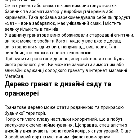
Сік із сушеної або свіжої шкірки використовується як
барвник та ароматизатор у виробництві кремів або
карамелів. Така добавка зарекомендувала себе як продукт
«3в1» - вона забарвлює, має унікальний смак, і містить
велику кількість вітамінів.
У давнину гранатове вино обожнювали стародавні єгиптяни,
ви теж можете зробити його і, якщо у вас вже є досвід
виготовлення ягідних вин, наприклад, вишневих. Їхні
виробництва схожі за своєю технологією.
Щоб купити гранатове дерево, звертайтесь до нас будь-
якого робочого дня. Ви можете замовити зимостійкі або
звичайні саджанці солодкого гранату в інтернет-магазині
МегаСад.
Дерево гранат в дизайні саду та
оранжереї
Гранатове дерево може стати родзинкою та прикрасою
будь-якої території.
Колір стиглого плоду настільки колоритний, що в побуті
заслужив окреме найменування. Щоправда, спеціалісти з
дизайну визначають гранатовий колір, як пурпуровий. Є ще
й особливий сорт із містичним, фіолетово-чорним