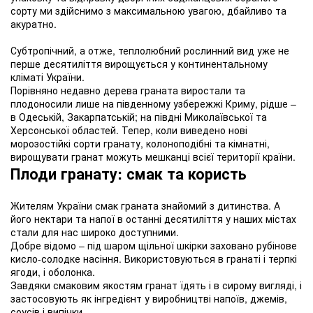
сорту ми здійснимо з максимальною увагою, дбайливо та
акуратно.
Субтропічний, а отже, теплолюбний рослинний вид уже не
перше десятиліття вирощується у континентальному
кліматі України.
Порівняно недавно дерева граната виростали та
плодоносили лише на південному узбережжі Криму, рідше –
в Одеській, Закарпатській; на півдні Миколаївської та
Херсонської областей. Тепер, коли виведено нові
морозостійкі сорти гранату, колоноподібні та кімнатні,
вирощувати гранат можуть мешканці всієї території країни.
Плоди гранату: смак та користь
Жителям України смак граната знайомий з дитинства. А
його нектари та напої в останні десятиліття у наших містах
стали для нас широко доступними.
Добре відомо – під шаром щільної шкірки заховано рубінове
кисло-солодке насіння. Використовуються в гранаті і терпкі
ягоди, і оболонка.
Завдяки смаковим якостям гранат їдять і в сирому вигляді, і
застосовують як інгредієнт у виробництві напоїв, джемів,
соусів і випічки.