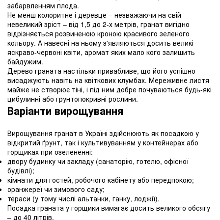
забарвленням плода.
Не менш колоритне і деревце – незважаючи на свій
невеликий зріст – від 1,5 до 2-х метрів, гранат вигідно
відрізняється розвиненою кроною красивого зеленого
кольору. А навесні на ньому з'являються досить великі
яскраво-червоні квіти, аромат яких мало кого залишить
байдужим.
Дерево граната настільки привабливе, що його успішно
висаджують навіть на квіткових клумбах. Мереживне листя
майже не створює тіні, і під ним добре почуваються будь-які
цибулинні або грунтопокривні рослини.
Варіанти вирощування
Вирощування гранат в Україні здійснюють як посадкою у
відкритий ґрунт, так і культивуванням у контейнерах або
горщиках при озелененні:
двору будинку чи закладу (санаторію, готелю, офісної
будівлі);
кімнати для гостей, робочого кабінету або передпокою;
оранжереї чи зимового саду;
тераси (у тому числі альтанки, ганку, лоджії).
Посадка граната у горщики вимагає досить великого обсягу
– до 40 літрів.