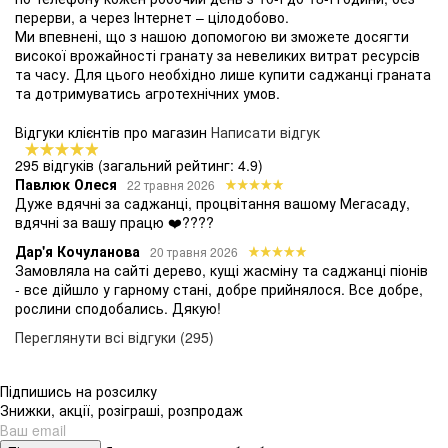
перерви, а через Інтернет – цілодобово.
Ми впевнені, що з нашою допомогою ви зможете досягти
високої врожайності гранату за невеликих витрат ресурсів
та часу. Для цього необхідно лише купити саджанці граната
та дотримуватись агротехнічних умов.
Відгуки клієнтів про магазин
Написати відгук
295 відгуків
(загальний рейтинг: 4.9)
Павлюк Олеся
22 травня 2026
Дуже вдячні за саджанці, процвітання вашому Мегасаду,
вдячні за вашу працю ❤️????
Дар'я Кочуланова
20 травня 2026
Замовляла на сайті дерево, кущі жасміну та саджанці піонів
- все дійшло у гарному стані, добре прийнялося. Все добре,
рослини сподобались. Дякую!
Переглянути всі відгуки (295)
Підпишись на розсилку
Знижки, акції, розіграші, розпродаж