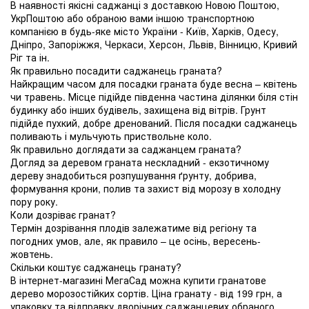
В наявності якісні саджанці з доставкою Новою Поштою,
УкрПоштою або обраною вами іншою транспортною
компанією в будь-яке місто України - Київ, Харків, Одесу,
Дніпро, Запоріжжя, Черкаси, Херсон, Львів, Вінницю, Кривий
Ріг та ін.
Як правильно посадити саджанець граната?
Найкращим часом для посадки граната буде весна – квітень
чи травень. Місце підійде південна частина ділянки біля стін
будинку або інших будівель, захищена від вітрів. Грунт
підійде пухкий, добре дренований. Після посадки саджанець
поливають і мульчують приствольне коло.
Як правильно доглядати за саджанцем граната?
Догляд за деревом граната нескладний - екзотичному
дереву знадобиться розпушування ґрунту, добрива,
формування крони, полив та захист від морозу в холодну
пору року.
Коли дозріває гранат?
Термін дозрівання плодів залежатиме від регіону та
погодних умов, але, як правило – це осінь, вересень-
жовтень.
Скільки коштує саджанець гранату?
В інтернет-магазині МегаСад можна купити гранатове
дерево морозостійких сортів. Ціна гранату - від 199 грн, а
упаковку та відправку дворічних саджанцевих обраного