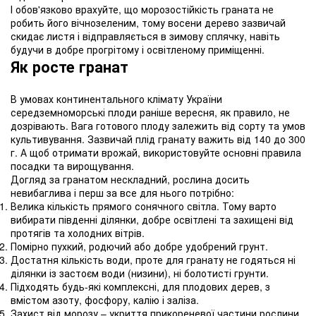
І обов'язково врахуйте, що морозостійкість граната не
робить його вічнозеленим, тому восени дерево зазвичай
скидає листя і відправляється в зимову сплячку, навіть
будучи в добре прогрітому і освітленому приміщенні.
Як росте гранат
В умовах континентального клімату України
середземноморські плоди раніше вересня, як правило, не
дозрівають. Вага готового плоду залежить від сорту та умов
культивування. Зазвичай плід гранату важить від 140 до 300
г. А щоб отримати врожай, використовуйте основні правила
посадки та вирощування.
Догляд за гранатом нескладний, рослина досить
невибаглива і перш за все для нього потрібно:
Велика кількість прямого сонячного світла. Тому варто
вибирати південні ділянки, добре освітлені та захищені від
протягів та холодних вітрів.
Помірно пухкий, родючий або добре удобрений грунт.
Достатня кількість води, проте для гранату не годяться ні
ділянки із застоєм води (низини), ні болотисті грунти.
Підходять будь-які комплексні, для плодових дерев, з
вмістом азоту, фосфору, калію і заліза.
Захист від морозу – укриття прикореневої частини рослини