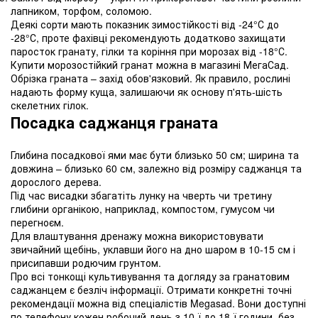
лапником, торфом, соломою.
Деякі сорти мають показник зимостійкості від -24°С до
-28°С, проте фахівці рекомендують додатково захищати
паросток гранату, гілки та коріння при морозах від -18°С.
Купити морозостійкий гранат можна в магазині МегаСад.
Обрізка граната – захід обов'язковий. Як правило, рослині
надають форму куща, залишаючи як основу п'ять-шість
скелетних гілок.
Посадка саджанця граната
Глибина посадкової ями має бути близько 50 см; ширина та
довжина – близько 60 см, залежно від розміру саджанця та
дорослого дерева.
Під час висадки збагатіть лунку на чверть чи третину
глибини органікою, наприклад, компостом, гумусом чи
перегноєм.
Для влаштування дренажу можна використовувати
звичайний щебінь, уклавши його на дно шаром в 10-15 см і
присипавши родючим грунтом.
Про всі тонкощі культивування та догляду за гранатовим
саджанцем є безліч інформації. Отримати конкретні точні
рекомендації можна від спеціалістів Megasad. Вони доступні
по телефону кожен робочий день з 10-ї до 18-ї години, без