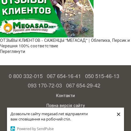
ОТЗЫВЫ КЛИЕНТОВ - САЖЕНЦЫ "МЕГАСАД" | Облепиха, Персик и
Черешня 100% соответствие
Переглянути
0 800 332-015
067 654-16-41
050 515-46-13
093 170-72-03
067 654-29-42
Контакти
Повна версія сайту
×
Дозвольте сайту megasad.net відправляти
© 2015—2026
вам сповіщення на робочий стіл.
Megasad – гарантія високого врожаю
Powered by SendPulse