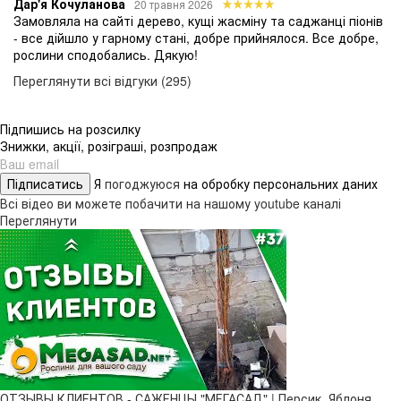
Дар'я Кочуланова
20 травня 2026
Замовляла на сайті дерево, кущі жасміну та саджанці піонів
- все дійшло у гарному стані, добре прийнялося. Все добре,
рослини сподобались. Дякую!
Переглянути всі відгуки (295)
Підпишись на розсилку
Знижки, акції, розіграші, розпродаж
Підписатись
Я
погоджуюся
на обробку персональних даних
Всі відео ви можете побачити на нашому youtube каналі
Переглянути
ОТЗЫВЫ КЛИЕНТОВ - САЖЕНЦЫ "МЕГАСАД" | Персик, Яблоня,