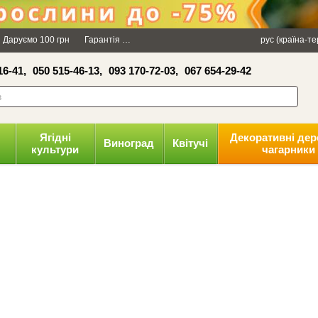
×
Даруємо 100 грн
Гарантія
Упаковка
Оплата і доставка
рус (країна-т
Політика к
16-41,
050 515-46-13,
093 170-72-03,
067 654-29-42
волити
Ягідні
Декоративні дер
Виноград
Квітучі
культури
чагарники