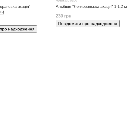
Артикул: 8260
оранська акація"
Альбіція "Ленкоранська акація" 1-1,2 м
нь)
230 грн
Повідомити про надходження
 про надходження