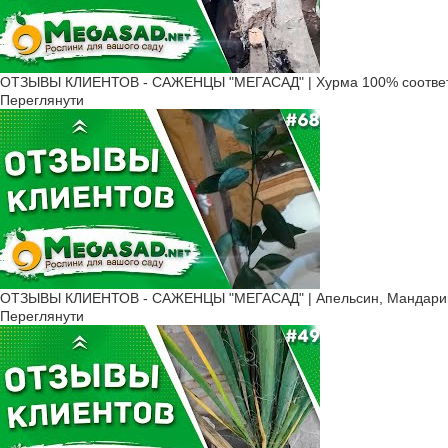
Захист від морозів. Альб
дихаючим агрополотном.
Обрізка альбіції не шкод
стебел, що ростуть всере
ОТЗЫВЫ КЛИЕНТОВ - САЖЕНЦЫ "МЕГАСАД" | Хурма 100% соответ
Переглянути
Серед шкідників альбіції,
інсектицидами.
Фунгіциди використовують
грибковими.
Альбіція починає цвісти чере
декоративне і привабливе. Д
найхимерніших і неймовірних
дотримуватися нехитрих рек
ОТЗЫВЫ КЛИЕНТОВ - САЖЕНЦЫ "МЕГАСАД" | Апельсин, Мандарин 
Переглянути