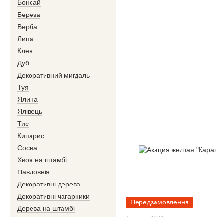
Бонсай
Береза
Верба
Липа
Клен
Дуб
Декоративний мигдаль
Туя
Ялина
Ялівець
Тис
Кипарис
Сосна
Хвоя на штамбі
Павловнія
Декоративні дерева
Декоративні чагарники
Передзамовлення
Дерева на штамбі