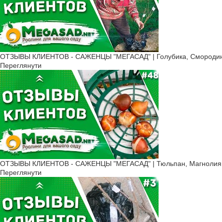
Пучкоквіткова альбіція -
Обидва види альбіції - чудо
або для групової посадки пі
ОТЗЫВЫ КЛИЕНТОВ - САЖЕНЦЫ "МЕГАСАД" | Голубика, Смородина
Сорти альбіції
Переглянути
Найбільшу кількість підтипі
для створення кімнатного бо
Ombrella - морозостійкий
Red Silk - шовкова альбі
Rubra - сорт альбіції з н
Summer Chocolate - чагар
ОТЗЫВЫ КЛИЕНТОВ - САЖЕНЦЫ "МЕГАСАД" | Тюльпан, Магнолия, К
Ernest Wilson - сорт дер
Переглянути
Саджанці альбіції поштою мо
захисту рослин від шкідників
Розмноження ле