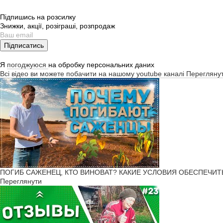
Кривого Рогу, Херсона, Жито
грн.
Підпишись на розсилку
Знижки, акції, розіграші, розпродаж
Декоративна альбіція - улюб
Підписатись
Виростити дивовижне дерево
Я
погоджуюся
на обробку персональних даних
Опис і характер
Всі відео ви можете побачити на нашому youtube каналі
Перегляну
Ботанічний класифікатор ві
виду це може бути високе, д
оранжереях.
Листя альбіції двічі пір'яст
темний час доби. Пластина 
З травня починається цвітінн
на їхньому місці утворюютьс
Види альбіції
ПОГИБ САЖЕНЕЦ, КТО ВИНОВАТ? КАКИЕ УСЛОВИЯ ОБЕСПЕЧИТЬ Р
Переглянути
У природі близько 25 видів 
Альбіція шовкова - дерев
Альбіція ленкоранська - 