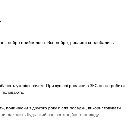
?
стані, добре прийнялося. Все добре, рослини сподобались.
обляють укорінювачем. При купівлі рослини з ЗКС цього робити
о поливають.
ть, починаючи з другого року після посадки, використовувати
ни підходить будь-який час вегетаційного періоду.
йснює доставку по всій Україні, до Миколаєва, Вінниці, Львова,