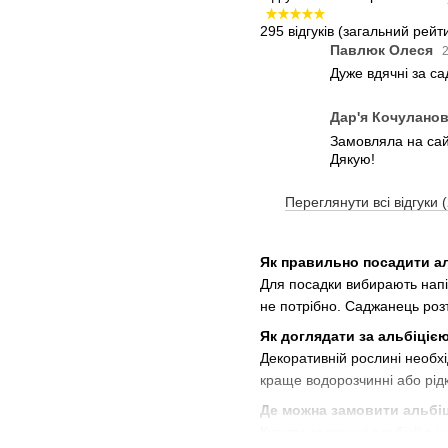
295 відгуків
(загальний рейти
Павлюк Олеся
2
Дуже вдячні за с
Дар'я Кочулано
Замовляла на сайт
Дякую!
Переглянути всі відгуки 
Як правильно посадити а
Для посадки вибирають напів
не потрібно. Саджанець ро
Як доглядати за альбіціє
Декоративній рослині необхі
краще водорозчинні або рід
Де можна замовити альбі
Купити саджанці альбіції в 