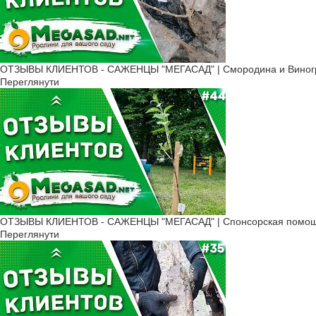
Декоративну рослину можна р
схожість, навіть через 4-5 р
Для проростання попередньо 
на початку весни. Насіння з
ОТЗЫВЫ КЛИЕНТОВ - САЖЕНЦЫ "МЕГАСАД" | Смородина и Виногр
переносять тільки при наста
Переглянути
При відділенні кореневих в
спорудивши для саджанців 
Ще один спосіб розмножити 
матеріал очищають від нижн
високі температури і постійн
Саджанці альбіц
Для садівників, яким не тер
будь-яких грунтах за умови 
ОТЗЫВЫ КЛИЕНТОВ - САЖЕНЦЫ "МЕГАСАД" | Cпонсорская помощь,
Переглянути
Сонячне і добре освітлене
Регулярні та рясні полив
Комплексні мінеральні пі
другого. Рекомендуються