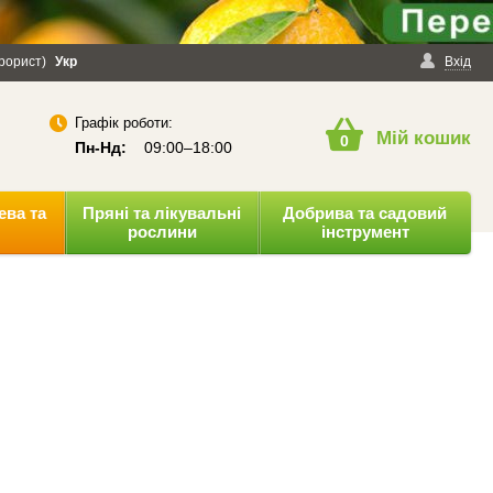
ерорист)
онфіденційності
Укр
Публічна оферта
Вхід
Графік роботи:
Мій кошик
0
Пн-Нд:
09:00–18:00
ева та
Пряні та лікувальні
Добрива та садовий
рослини
інструмент