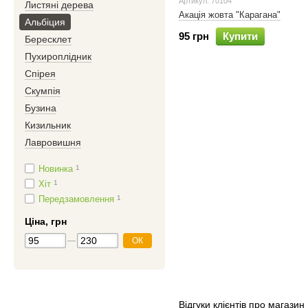
Артикул: 70104
Листяні дерева
Акація жовта "Карагана"
Альбіция
95 грн
Купити
Бересклет
Пухироплідник
Спірея
Скумпія
Бузина
Кизильник
Лавровишня
Новинка
1
Хіт
1
Передзамовлення
1
Ціна, грн
ОК
Відгуки клієнтів про магазин