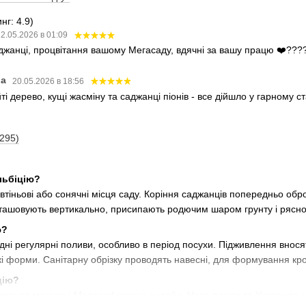
нг: 4.9)
2.05.2026 в 01:09
аджанці, процвітання вашому Мегасаду, вдячні за вашу працю ❤️???
ва
20.05.2026 в 18:56
і дерево, кущі жасміну та саджанці піонів - все дійшло у гарному 
(295)
льбіцію?
тіньові або сонячні місця саду. Коріння саджанців попередньо обр
зташовують вертикально, присипають родючим шаром грунту і рясн
ю?
дні регулярні поливи, особливо в період посухи. Підживлення внося
кі форми. Санітарну обрізку проводять навесні, для формування кро
цію?
інтернет-магазині Megasad можна онлайн. Нова пошта та Укрпошта зді