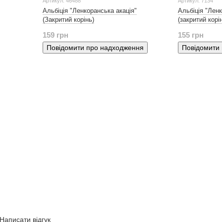
Артикул: 46488
Артикул: 7134
Альбіція "Ленкоранська акація"
Альбіція "Ленк
(Закритий корінь)
(закритий корі
159 грн
155 грн
Повідомити про надходження
Повідомити
Написати відгук