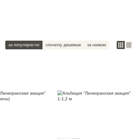
за популярністю
спочатку дешевше
за назвою