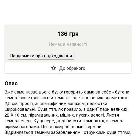
136
грн
Немає в наявності
Повідомити про надходження
До обраного
Опис
Вже сама назва цього бузку говорить сама за себе - бутони
темно-фіолетові; квітки темно-фіолетові, великі, діаметром
2,5 см, прості, зі специфічним запахом; пелюстки
широкоовальні. Суцвіття, як правило, з однієї пари великих
22 X 10 см, пірамідальних, міцних, пухких волоті. Листя
темно-зелені. Кущі середньої висоти, компактні, з темно-
сірими пагонами. Цвіте помірно, в пізні терміни.
Відрізняється темним забарвленням і стрункими суцвіттями.