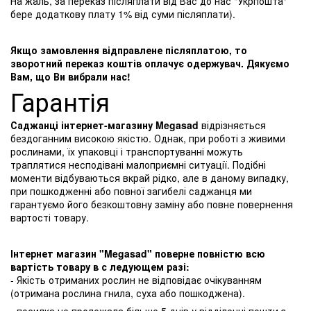
На жаль, за переказ післяплати від Вас до нас "Укрпошта"
бере додаткову плату 1% від суми післяплати).
Якщо замовлення відправлене післяплатою, то
зворотний переказ коштів оплачує одержувач. Дякуємо
Вам, що Ви вибрали нас!
Гарантія
Саджанці інтернет-магазину Megasad
відрізняється
бездоганним високою якістю. Однак, при роботі з живими
рослинами, їх упаковці і транспортуванні можуть
траплятися несподівані малоприємні ситуації. Подібні
моменти відбуваються вкрай рідко, але в даному випадку,
при пошкодженні або повної загибелі саджанця ми
гарантуємо його безкоштовну заміну або повне повернення
вартості товару.
Інтернет магазин "Megasad" поверне повністю всю
вартість товару в с ледующем разі:
- Якість отриманих рослин не відповідає очікуванням
(отримана рослина гнила, суха або пошкоджена).