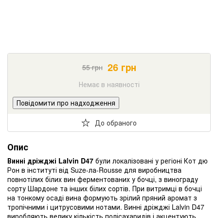
26
грн
55
грн
Немає в наявності
Повідомити про надходження
До обраного
Опис
Винні дріжджі Lalvin D47
були локалізовані у регіоні Кот дю
Рон в інституті від Suze-ла-Rousse для виробництва
повнотілих білих вин ферментованих у бочці, з винограду
сорту Шардоне та інших білих сортів.
При витримці в бочці
на тонкому осаді вина формують зрілий пряний аромат з
тропічними і цитрусовими нотами.
Винні дріжджі Lalvin D47
виробляють велику кількість полісахаридів і акцентують