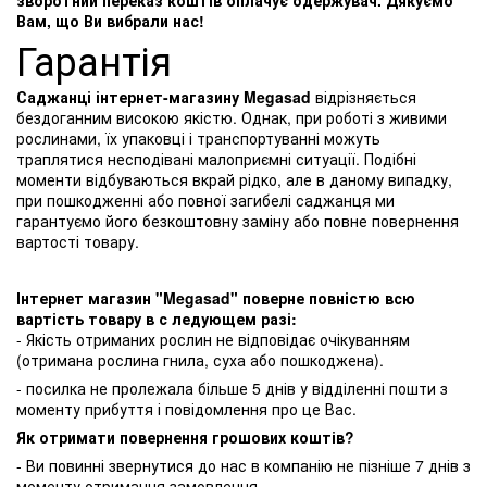
зворотний переказ коштів оплачує одержувач. Дякуємо
Вам, що Ви вибрали нас!
Гарантія
Саджанці інтернет-магазину Megasad
відрізняється
бездоганним високою якістю. Однак, при роботі з живими
рослинами, їх упаковці і транспортуванні можуть
траплятися несподівані малоприємні ситуації. Подібні
моменти відбуваються вкрай рідко, але в даному випадку,
при пошкодженні або повної загибелі саджанця ми
гарантуємо його безкоштовну заміну або повне повернення
вартості товару.
Інтернет магазин "Megasad" поверне повністю всю
вартість товару в с ледующем разі:
- Якість отриманих рослин не відповідає очікуванням
(отримана рослина гнила, суха або пошкоджена).
- посилка не пролежала більше 5 днів у відділенні пошти з
моменту прибуття і повідомлення про це Вас.
Як отримати повернення грошових коштів?
- Ви повинні звернутися до нас в компанію не пізніше 7 днів з
моменту отримання замовлення