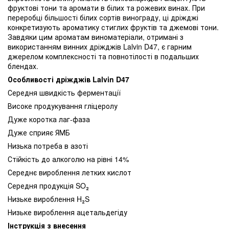
фруктові тони та аромати в білих та рожевих винах. При
переробці більшості білих сортів винограду, ці дріжджі
конкретизують ароматику стиглих фруктів та джемові тони.
Завдяки цим ароматам виноматеріали, отримані з
використанням винних дріжджів Lalvin D47, є гарним
джерелом комплексності та повнотілості в подальших
блендах.
Особливості дріжджів Lalvin D47
Середня швидкість ферментації
Високе продукування гліцеролу
Дуже коротка лаг-фаза
Дуже сприяє ЯМБ
Низька потреба в азоті
Стійкість до алкоголю на рівні 14%
Середнє вироблення летких кислот
Середня продукція SO₂
Низьке вироблення H₂S
Низьке вироблення ацетальдегіду
Інструкція з внесення