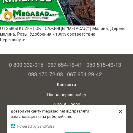
ОТЗЫВЫ КЛИЕНТОВ - САЖЕНЦЫ "МЕГАСАД" | Малина, Дерево-
малина, Розы, Удобрения - 100% соответствие
Переглянути
0 800 332-015
067 654-16-41
050 515-46-13
093 170-72-03
067 654-29-42
Контакти
Повна версія сайту
© 2015—2026
×
Megasad – гарантія високого врожаю
Дозвольте сайту megasad.net відправляти
вам сповіщення на робочий стіл.
рус (країна-терорист)
Powered by SendPulse