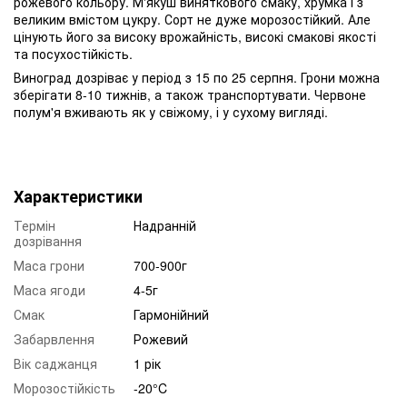
рожевого кольору. М'якуш виняткового смаку, хрумка і з
великим вмістом цукру. Сорт не дуже морозостійкий. Але
цінують його за високу врожайність, високі смакові якості
та посухостійкість.
Виноград дозріває у період з 15 по 25 серпня. Грони можна
зберігати 8-10 тижнів, а також транспортувати. Червоне
полум'я вживають як у свіжому, і у сухому вигляді.
Характеристики
Термін
Надранній
дозрівання
Маса грони
700-900г
Маса ягоди
4-5г
Смак
Гармонійний
Забарвлення
Рожевий
Вік саджанця
1 рік
Морозостійкість
-20°C