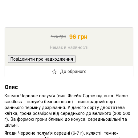
96
грн
175
грн
Немає в наявності
Повідомити про надходження
До обраного
Опис
Кішміш Червоне полум'я (син. Флейм Сідліс від англ. Flame
seedless – полум'я безнасіннєве) – виноградний сорт
раннього терміну дозрівання. У даного сорту двостатева
квітка, грона розміром від середнього до великого (300-500
г). За формою грони близькі до конуса, середньощільні та
щільні.
Ягоди Червоне полум'я середні (6-7 г), кулясті, темно-