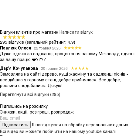
Відгуки клієнтів про магазин
Написати відгук
295 відгуків
(загальний рейтинг: 4.9)
Павлюк Олеся
22 травня 2026
Дуже вдячні за саджанці, процвітання вашому Мегасаду, вдячні
за вашу працю ❤️????
Дар'я Кочуланова
20 травня 2026
Замовляла на сайті дерево, кущі жасміну та саджанці піонів -
все дійшло у гарному стані, добре прийнялося. Все добре,
рослини сподобались. Дякую!
Переглянути всі відгуки (295)
Підпишись на розсилку
Знижки, акції, розіграші, розпродаж
Підписатись
Я
погоджуюся
на обробку персональних даних
Всі відео ви можете побачити на нашому youtube каналі