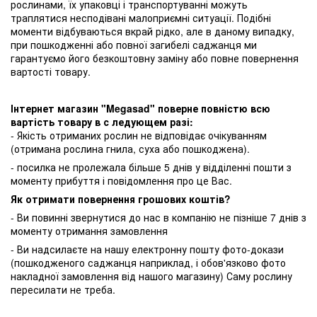
рослинами, їх упаковці і транспортуванні можуть
траплятися несподівані малоприємні ситуації. Подібні
моменти відбуваються вкрай рідко, але в даному випадку,
при пошкодженні або повної загибелі саджанця ми
гарантуємо його безкоштовну заміну або повне повернення
вартості товару.
Інтернет магазин "Megasad" поверне повністю всю
вартість товару в с ледующем разі:
- Якість отриманих рослин не відповідає очікуванням
(отримана рослина гнила, суха або пошкоджена).
- посилка не пролежала більше 5 днів у відділенні пошти з
моменту прибуття і повідомлення про це Вас.
Як отримати повернення грошових коштів?
- Ви повинні звернутися до нас в компанію не пізніше 7 днів з
моменту отримання замовлення
- Ви надсилаєте на нашу електронну пошту фото-докази
(пошкодженого саджанця наприклад, і обов'язково фото
накладної замовлення від нашого магазину) Саму рослину
пересилати не треба.