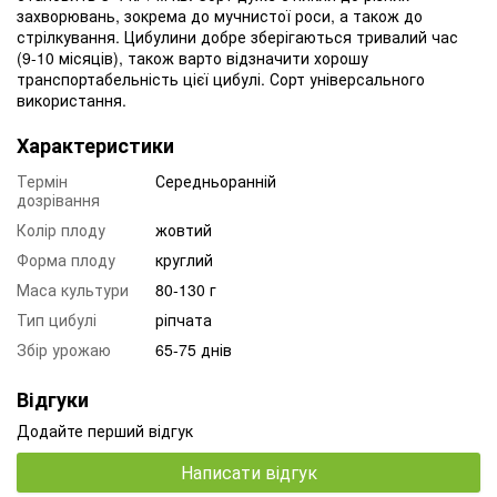
захворювань, зокрема до мучнистої роси, а також до
стрілкування. Цибулини добре зберігаються тривалий час
(9-10 місяців), також варто відзначити хорошу
транспортабельність цієї цибулі. Сорт універсального
використання.
Характеристики
Термін
Середньоранній
дозрівання
Колір плоду
жовтий
Форма плоду
круглий
Маса культури
80-130 г
Тип цибулі
ріпчата
Збір урожаю
65-75 днів
Відгуки
Додайте перший відгук
Написати відгук