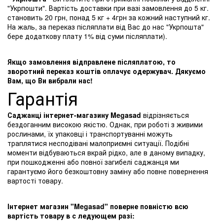
"Укрпошти". Вартість доставки при вазі замовлення до 5 кг.
становить 20 грн, понад 5 кг + 4грн за кожний наступний кг.
На жаль, за переказ післяплати від Вас до нас "Укрпошта"
бере додаткову плату 1% від суми післяплати).
Якщо замовлення відправлене післяплатою, то
зворотний переказ коштів оплачує одержувач. Дякуємо
Вам, що Ви вибрали нас!
Гарантія
Саджанці інтернет-магазину Megasad
відрізняється
бездоганним високою якістю. Однак, при роботі з живими
рослинами, їх упаковці і транспортуванні можуть
траплятися несподівані малоприємні ситуації. Подібні
моменти відбуваються вкрай рідко, але в даному випадку,
при пошкодженні або повної загибелі саджанця ми
гарантуємо його безкоштовну заміну або повне повернення
вартості товару.
Інтернет магазин "Megasad" поверне повністю всю
вартість товару в с ледующем разі: