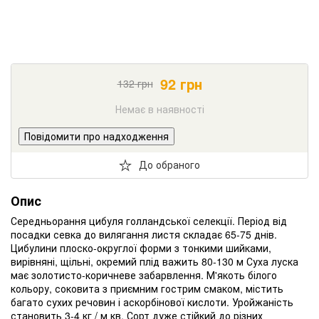
92
грн
132
грн
Немає в наявності
Повідомити про надходження
До обраного
Опис
Середньорання цибуля голландської селекції. Період від
посадки севка до вилягання листя складає 65-75 днів.
Цибулини плоско-округлої форми з тонкими шийками,
вирівняні, щільні, окремий плід важить 80-130 м Суха луска
має золотисто-коричневе забарвлення. М'якоть білого
кольору, соковита з приємним гострим смаком, містить
багато сухих речовин і аскорбінової кислоти. Уройжаність
становить 3-4 кг / м кв. Сорт дуже стійкий до різних