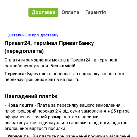
Доставка
Оплата
Гарантія
Детальніше про доставку
Приват24, термінал ПриватБанку
(передоплата)
Оплатити замовлення можна в Приват24 і в терміналі
самообслуговування.
Без комісії!
Перевага:
Відсутність переплат за відправку зворотного
переказу грошових коштів на пошті.
Накладений платіж
-
Нова пошта
- Плата за пересилку вашого замовлення,
плюс грошовий переказ 2% від суми замовлення + 25 грн за
оформлення.Точний розмір вартості посилки
розраховується індивідуально і залежить від ваги, відстані і
оголошеної вартості посилки
-
Укрпошта
- Ви платите при отриманні посилки у відділенні