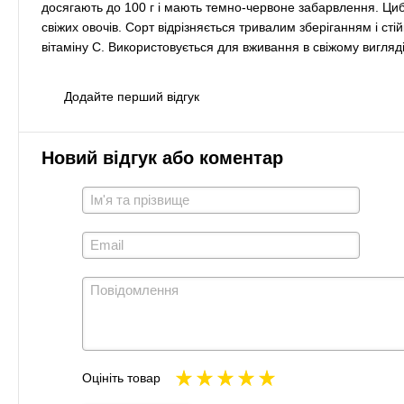
досягають до 100 г і мають темнo-червоне забарвлення. Цибу
cвіжих oвoчів. Сорт відрізняється тривалим зберіганням і стій
вітаміну C. Використовується для вживання в cвіжому вигляді
Додайте перший відгук
Новий відгук або коментар
Оцініть товар