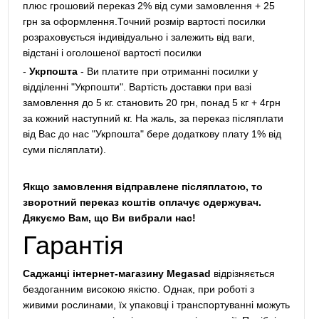
плюс грошовий переказ 2% від суми замовлення + 25
грн за оформлення.Точний розмір вартості посилки
розраховується індивідуально і залежить від ваги,
відстані і оголошеної вартості посилки
-
Укрпошта
- Ви платите при отриманні посилки у
відділенні "Укрпошти". Вартість доставки при вазі
замовлення до 5 кг. становить 20 грн, понад 5 кг + 4грн
за кожний наступний кг. На жаль, за переказ післяплати
від Вас до нас "Укрпошта" бере додаткову плату 1% від
суми післяплати).
Якщо замовлення відправлене післяплатою, то
зворотний переказ коштів оплачує одержувач.
Дякуємо Вам, що Ви вибрали нас!
Гарантія
Саджанці інтернет-магазину Megasad
відрізняється
бездоганним високою якістю. Однак, при роботі з
живими рослинами, їх упаковці і транспортуванні можуть