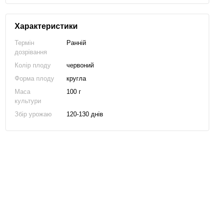
Характеристики
Термін
Ранній
дозрівання
Колір плоду
червоний
Форма плоду
кругла
Маса
100 г
культури
Збір урожаю
120-130 днів