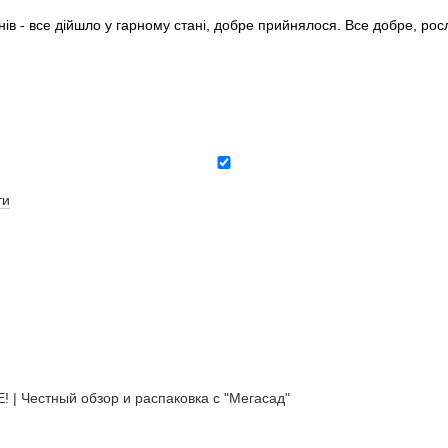
нів - все дійшло у гарному стані, добре прийнялося. Все добре, ро
ти
естный обзор и распаковка с "Мегасад"