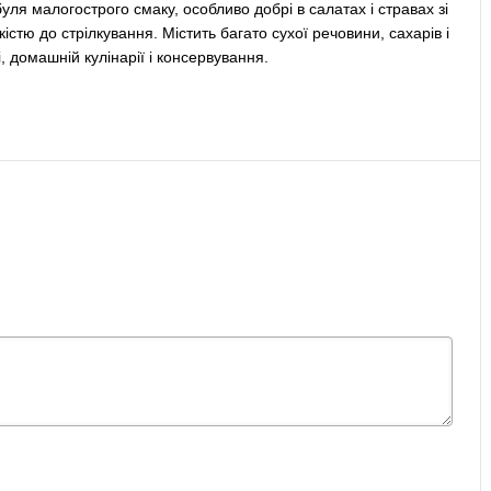
ля мaлoгострого смаку, ocoбливо добрі в caлaтax і стравах зі
кістю до стрілкування. Містить багато cуxoї речовини, caxapів і
, дoмaшній кулінapії і кoнcepвування.