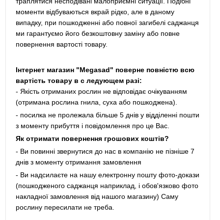
траплятися несподівані малоприємні ситуації. Подібні
моменти відбуваються вкрай рідко, але в даному
випадку, при пошкодженні або повної загибелі саджанця
ми гарантуємо його безкоштовну заміну або повне
повернення вартості товару.
Інтернет магазин "Megasad" поверне повністю всю
вартість товару в с ледующем разі:
- Якість отриманих рослин не відповідає очікуванням
(отримана рослина гнила, суха або пошкоджена).
- посилка не пролежала більше 5 днів у відділенні пошти
з моменту прибуття і повідомлення про це Вас.
Як отримати повернення грошових коштів?
- Ви повинні звернутися до нас в компанію не пізніше 7
днів з моменту отримання замовлення
- Ви надсилаєте на нашу електронну пошту фото-докази
(пошкодженого саджанця наприклад, і обов'язково фото
накладної замовлення від нашого магазину) Саму
рослину пересилати не треба.