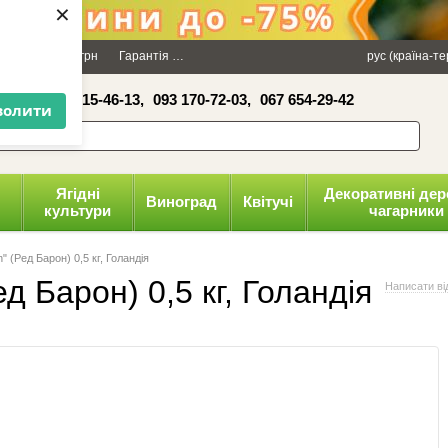
×
Даруємо 100 грн
Гарантія
Упаковка
Оплата і доставка
рус (країна-т
Політика к
16-41,
050 515-46-13,
093 170-72-03,
067 654-29-42
волити
Ягідні
Декоративні дер
Виноград
Квітучі
культури
чагарники
" (Ред Барон) 0,5 кг, Голандія
д Барон) 0,5 кг, Голандія
Написати ві