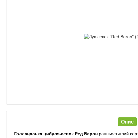
Опис
Голландська цибуля-севок Ред Барон
ранньостиглий сорт