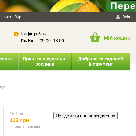
ерорист)
онфіденційності
Укр
Публічна оферта
Вхід
Графік роботи:
Мій кошик
0
Пн-Нд:
09:00–18:00
ева та
Пряні та лікувальні
Добрива та садовий
рослини
інструмент
дгук
162 грн
Повідомити про надходження
113 грн
Немає в наявності