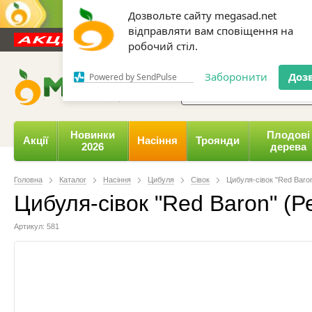
Дозвольте сайту megasad.net
відправляти вам сповіщення на
Новини та статті
Каталог
Контакти
Відгуки
робочий стіл.
0 800 332-015,
067 654-
Заборонити
Доз
Powered by SendPulse
Новинки
Плодові
Акції
Насіння
Троянди
2026
дерева
Головна
Каталог
Насіння
Цибуля
Сівок
Цибуля-сівок "Red Baron
Цибуля-сівок "Red Baron" (Ре
Артикул: 581