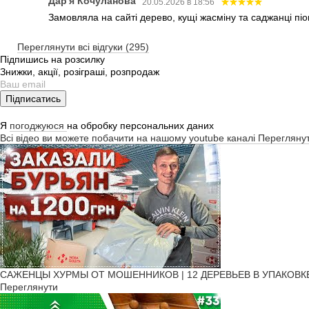
Дар'я Кочуланова
20.05.2026 в 18:56
Замовляла на сайті дерево, кущі жасміну та саджанці піо
Переглянути всі відгуки (295)
Підпишись на розсилку
Знижки, акції, розіграші, розпродаж
Підписатись
Я
погоджуюся
на обробку персональних даних
Всі відео ви можете побачити на нашому youtube каналі
Перегляну
САЖЕНЦЫ ХУРМЫ ОТ МОШЕННИКОВ | 12 ДЕРЕВЬЕВ В УПАКОВКЕ! | Ч
Переглянути