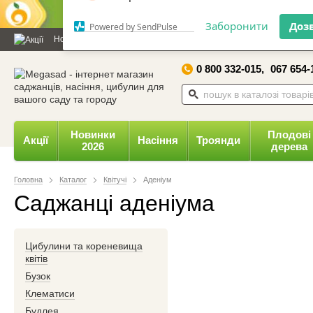
Дозвольте сайту megasad.net
відправляти вам сповіщення на
Новини та статті
Каталог
Контакти
Відгуки
Даруємо 
робочий стіл.
0 800 332-015,
067 654-
Заборонити
Доз
Powered by SendPulse
Новинки
Плодові
Акції
Насіння
Троянди
2026
дерева
Головна
Каталог
Квітучі
Аденіум
Саджанці аденіума
Цибулини та кореневища
квітів
Бузок
Клематиси
Будлея