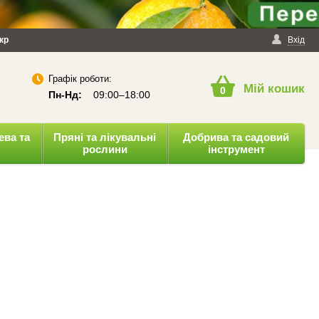
йності
кр
Публічна оферта
Вхід
Графік роботи:
Мій кошик
0
Пн-Нд:
09:00–18:00
ева та
Пряні та лікувальні
Добрива та садовий
рослини
інструмент