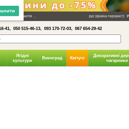
×
100 грн
Гарантія
Упаковка
Оплата і доставка
рус (країна-терорист)
Політика конфіденці
У
16-41,
050 515-46-13,
093 170-72-03,
067 654-29-42
волити
Ягідні
Декоративні дер
Виноград
Квітучі
культури
чагарники