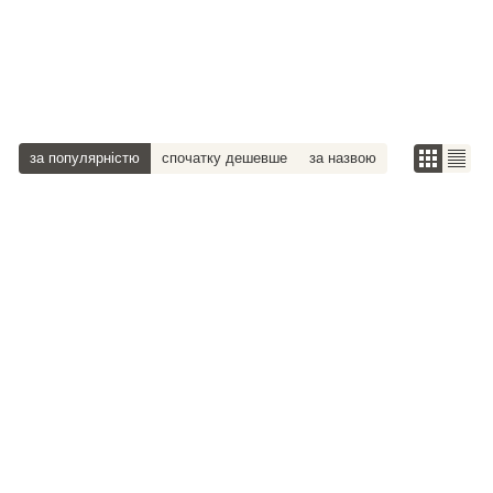
за популярністю
спочатку дешевше
за назвою