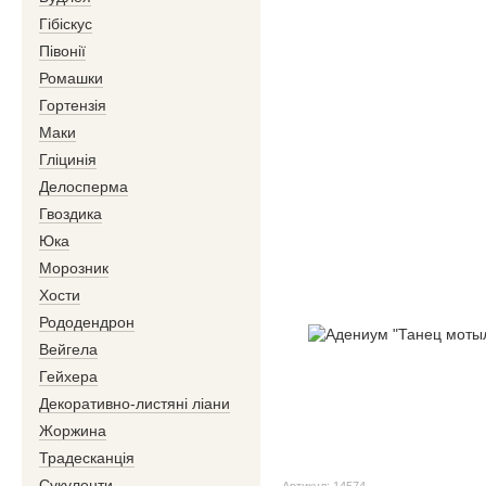
Гібіскус
Півонії
Ромашки
Гортензія
Маки
Гліцинія
Делосперма
Гвоздика
Юка
Морозник
Хости
Рододендрон
Вейгела
Гейхера
Декоративно-листяні ліани
Жоржина
Традесканція
Сукуленти