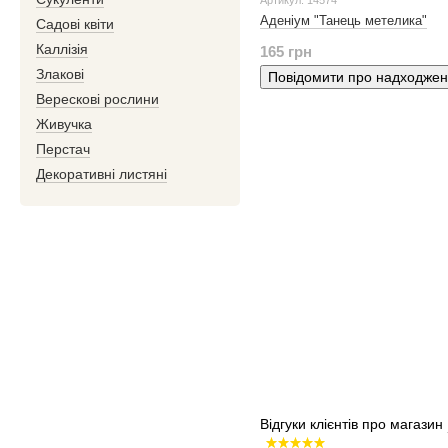
Артикул: 14574
Аденіум "Танець метелика"
Садові квіти
Каллізія
165 грн
Злакові
Повідомити про надходже
Верескові рослини
Живучка
Перстач
Декоративні листяні
Відгуки клієнтів про магазин