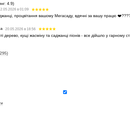
нг: 4.9)
2.05.2026 в 01:09
аджанці, процвітання вашому Мегасаду, вдячні за вашу працю ❤️???
ва
20.05.2026 в 18:56
і дерево, кущі жасміну та саджанці піонів - все дійшло у гарному 
(295)
ти