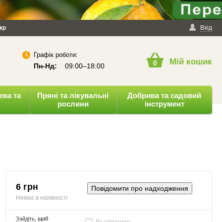
йності
кр
Публічна оферта
Вхід
Графік роботи:
Мій кошик
0
Пн-Нд:
09:00–18:00
ева та
Пряні та лікувальні
Добрива та садовий
рослини
інструмент
6 грн
Повідомити про надходження
Немає в наявності
Зайдіть
, щоб