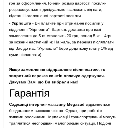
грн за оформлення.Точний розмір вартості посилки
розраховується індивідуально і залежить від ваги,
відстані і оголошеної вартості посилки
-
Укрпошта
- Ви платите при отриманні посилки у
відділенні "Укрпошти". Вартість доставки при вазі
замовлення до 5 кг. становить 20 грн, понад 5 кг + 4грн
за кожний наступний кг. На жаль, за переказ післяплати
від Вас до нас "Укрпошта" бере додаткову плату 1% від
суми післяплати).
Якщо замовлення відправлене післяплатою, то
зворотний переказ коштів оплачує одержувач.
Дякуємо Вам, що Ви вибрали нас!
Гарантія
Саджанці інтернет-магазину Megasad
відрізняється
бездоганним високою якістю. Однак, при роботі з
живими рослинами, їх упаковці і транспортуванні можуть
траплятися несподівані малоприємні ситуації. Подібні