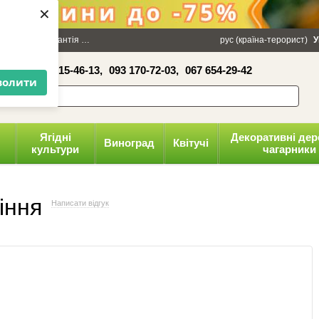
×
100 грн
Гарантія
Упаковка
Оплата і доставка
рус (країна-терорист)
Політика конфіденці
У
16-41,
050 515-46-13,
093 170-72-03,
067 654-29-42
волити
Ягідні
Декоративні дер
Виноград
Квітучі
культури
чагарники
іння
Написати відгук