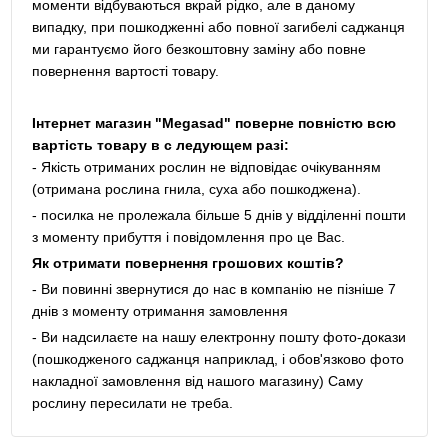
моменти відбуваються вкрай рідко, але в даному
випадку, при пошкодженні або повної загибелі саджанця
ми гарантуємо його безкоштовну заміну або повне
повернення вартості товару.
Інтернет магазин "Megasad" поверне повністю всю
вартість товару в с ледующем разі:
- Якість отриманих рослин не відповідає очікуванням
(отримана рослина гнила, суха або пошкоджена).
- посилка не пролежала більше 5 днів у відділенні пошти
з моменту прибуття і повідомлення про це Вас.
Як отримати повернення грошових коштів?
- Ви повинні звернутися до нас в компанію не пізніше 7
днів з моменту отримання замовлення
- Ви надсилаєте на нашу електронну пошту фото-докази
(пошкодженого саджанця наприклад, і обов'язково фото
накладної замовлення від нашого магазину) Саму
рослину пересилати не треба.