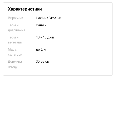
Характеристики
Виробник
Насіння України
Термін
Ранній
дозрівання
Термін
40 - 45 днів
вегетації
Маса
до 1 кг
культури
Довжина
30-35 см
плоду