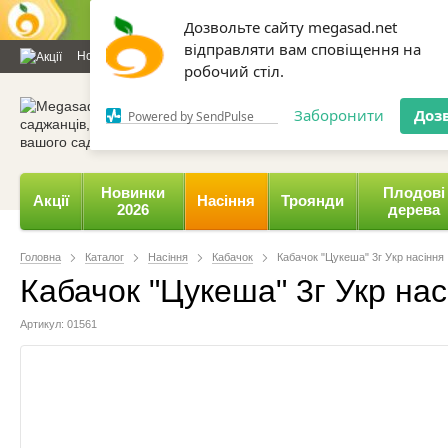
Дозвольте сайту megasad.net
відправляти вам сповіщення на
Новини та статті
Каталог
Контакти
Відгуки
Даруємо 
робочий стіл.
0 800 332-015,
067 654-
Заборонити
Доз
Powered by SendPulse
Новинки
Плодові
Акції
Насіння
Троянди
2026
дерева
Головна
Каталог
Насіння
Кабачок
Кабачок "Цукеша" 3г Укр насіння
Кабачок "Цукеша" 3г Укр нас
Артикул: 01561