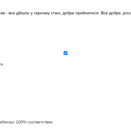
нів - все дійшло у гарному стані, добре прийнялося. Все добре, ро
ти
бискус 100% соответствие