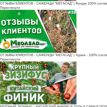
ОТЗЫВЫ КЛИЕНТОВ - САЖЕНЦЫ "МЕГАСАД" | Фундук 100% соотве
Переглянути
ОТЗЫВЫ КЛИЕНТОВ - САЖЕНЦЫ "МЕГАСАД" | Хурма - 100% соотв
Переглянути
КРУПНЫЙ ЗИЗИФУС - КИТАЙСКИЙ ФИНИК! В ТОПе 5 САМЫХ ПОЛ