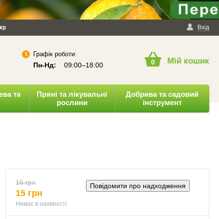
йності
кр
Публічна оферта
Вхід
Графік роботи:
Мій кошик
0
Пн-Нд:
09:00–18:00
ева та
Пряні та лікувальні
Добрива та садовий
рослини
інструмент
16 грн
Повідомити про надходження
15 грн
Немає в наявності