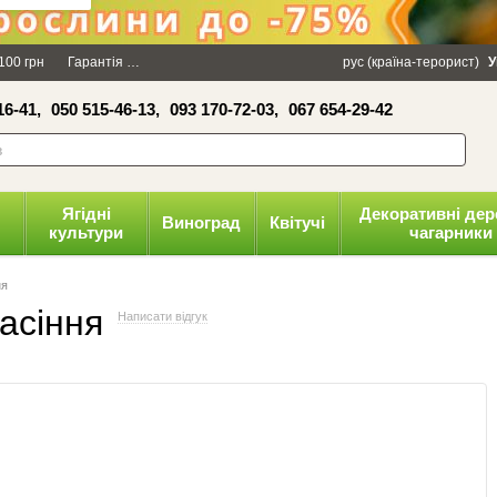
×
100 грн
Гарантія
Упаковка
Оплата і доставка
рус (країна-терорист)
Політика конфіденці
У
16-41,
050 515-46-13,
093 170-72-03,
067 654-29-42
волити
Ягідні
Декоративні дер
Виноград
Квітучі
культури
чагарники
ня
асіння
Написати відгук