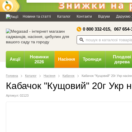
Дозвольте сайту megasad.net
відправляти вам сповіщення на
Новини та статті
Каталог
Контакти
Відгуки
Даруємо 
робочий стіл.
0 800 332-015,
067 654-
Заборонити
Доз
Powered by SendPulse
Новинки
Плодові
Акції
Насіння
Троянди
2026
дерева
Головна
Каталог
Насіння
Кабачок
Кабачок "Кущовий" 20г Укр насін
Кабачок "Кущовий" 20г Укр н
Артикул: 02123