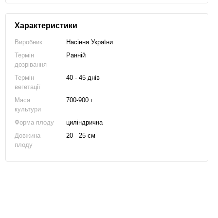
Характеристики
Виробник
Насіння України
Термін
Ранній
дозрівання
Термін
40 - 45 днів
вегетації
Маса
700-900 г
культури
Форма плоду
циліндрична
Довжина
20 - 25 см
плоду