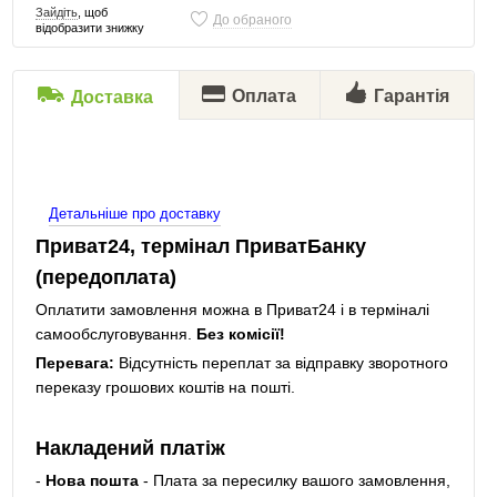
Зайдіть
, щоб
До обраного
відобразити знижку
Оплата
Гарантія
Доставка
Детальніше про доставку
Приват24, термінал ПриватБанку
(передоплата)
Оплатити замовлення можна в Приват24 і в терміналі
самообслуговування.
Без комісії!
Перевага:
Відсутність переплат за відправку зворотного
переказу грошових коштів на пошті.
Накладений платіж
-
Нова пошта
- Плата за пересилку вашого замовлення,