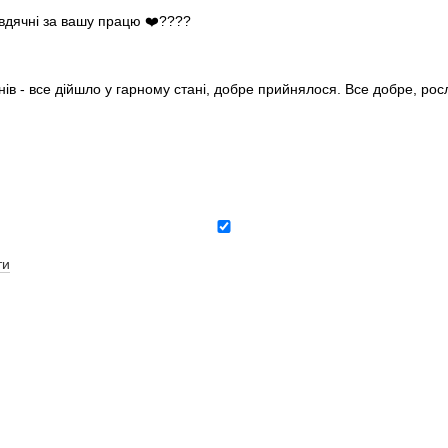
 вдячні за вашу працю ❤️????
нів - все дійшло у гарному стані, добре прийнялося. Все добре, ро
ти