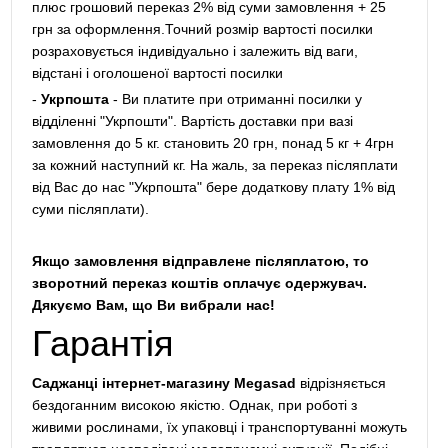
плюс грошовий переказ 2% від суми замовлення + 25
грн за оформлення.Точний розмір вартості посилки
розраховується індивідуально і залежить від ваги,
відстані і оголошеної вартості посилки
-
Укрпошта
- Ви платите при отриманні посилки у
відділенні "Укрпошти". Вартість доставки при вазі
замовлення до 5 кг. становить 20 грн, понад 5 кг + 4грн
за кожний наступний кг. На жаль, за переказ післяплати
від Вас до нас "Укрпошта" бере додаткову плату 1% від
суми післяплати).
Якщо замовлення відправлене післяплатою, то
зворотний переказ коштів оплачує одержувач.
Дякуємо Вам, що Ви вибрали нас!
Гарантія
Саджанці інтернет-магазину Megasad
відрізняється
бездоганним високою якістю. Однак, при роботі з
живими рослинами, їх упаковці і транспортуванні можуть