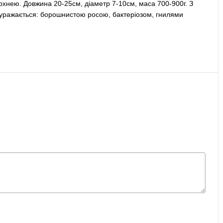
рхнею. Довжина 20-25см, діаметр 7-10см, маса 700-900г. З
Не уражається: борошнистою росою, бактеріозом, гнилями