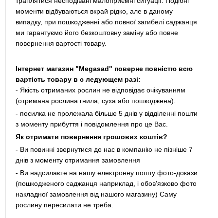
траплятися несподівані малоприємні ситуації. Подібні
моменти відбуваються вкрай рідко, але в даному
випадку, при пошкодженні або повної загибелі саджанця
ми гарантуємо його безкоштовну заміну або повне
повернення вартості товару.
Інтернет магазин "Megasad" поверне повністю всю
вартість товару в с ледующем разі:
- Якість отриманих рослин не відповідає очікуванням
(отримана рослина гнила, суха або пошкоджена).
- посилка не пролежала більше 5 днів у відділенні пошти
з моменту прибуття і повідомлення про це Вас.
Як отримати повернення грошових коштів?
- Ви повинні звернутися до нас в компанію не пізніше 7
днів з моменту отримання замовлення
- Ви надсилаєте на нашу електронну пошту фото-докази
(пошкодженого саджанця наприклад, і обов'язково фото
накладної замовлення від нашого магазину) Саму
рослину пересилати не треба.