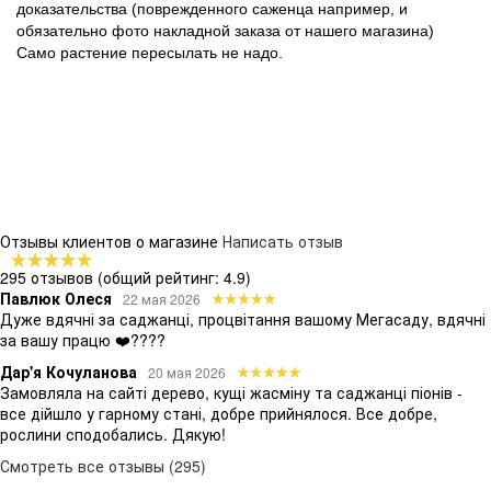
доказательства (поврежденного саженца например, и
обязательно фото накладной заказа от нашего магазина)
Само растение пересылать не надо.
Отзывы клиентов о магазине
Написать отзыв
295 отзывов
(общий рейтинг: 4.9)
Павлюк Олеся
22 мая 2026
Дуже вдячні за саджанці, процвітання вашому Мегасаду, вдячні
за вашу працю ❤️????
Дар'я Кочуланова
20 мая 2026
Замовляла на сайті дерево, кущі жасміну та саджанці піонів -
все дійшло у гарному стані, добре прийнялося. Все добре,
рослини сподобались. Дякую!
Смотреть все отзывы (295)