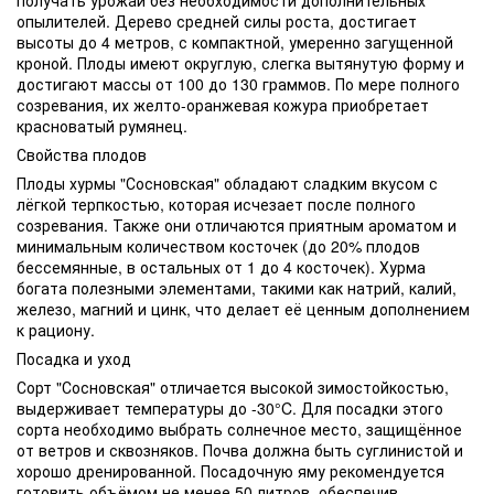
опылителей. Дерево средней силы роста, достигает
высоты до 4 метров, с компактной, умеренно загущенной
кроной. Плоды имеют округлую, слегка вытянутую форму и
достигают массы от 100 до 130 граммов. По мере полного
созревания, их желто-оранжевая кожура приобретает
красноватый румянец.
Свойства плодов
Плоды хурмы "Сосновская" обладают сладким вкусом с
лёгкой терпкостью, которая исчезает после полного
созревания. Также они отличаются приятным ароматом и
минимальным количеством косточек (до 20% плодов
бессемянные, в остальных от 1 до 4 косточек). Хурма
богата полезными элементами, такими как натрий, калий,
железо, магний и цинк, что делает её ценным дополнением
к рациону.
Посадка и уход
Сорт "Сосновская" отличается высокой зимостойкостью,
выдерживает температуры до -30°C. Для посадки этого
сорта необходимо выбрать солнечное место, защищённое
от ветров и сквозняков. Почва должна быть суглинистой и
хорошо дренированной. Посадочную яму рекомендуется
готовить объёмом не менее 50 литров, обеспечив