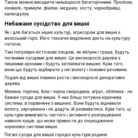
Також можна висадити низькорослі багаторічники. Проліски,
конвалії, примули, фіалки, медунку, хосту, чорнобривці,
календулуа.
Небажане сусідство для вишні
Як і для багатьох інших культур, агресором для вишні є
волоський горіх. Його токсичні виділення діють на культуру
гнітюче.
Такі популярні кісточкові плодові, як яблуня і груша, будуть
поганими сусідами для вишні. Це високорослі дерева з
пишними кронами і будуть затінювати вишню. Крім того,
вони ще будуть відбирати у неї вологу і поживні речовини.
Подалі від вишні повинні рости і високорослі декоративні
дерева.
Малина, порічка, біла і чорна смородина, аґрус, обліпиха - не
бажані сусіди для вишні. У них більш потужна коренева
система, в порівнянні з вишнею. Вони будуть віднімати
вологу, харчування і не дадуть їй розвиватися. Крім того, ці
культури вимагають частого і активного розпушування
навколо кущів, що може привести до пошкодження
кореневої системи вишні.
Погані сусіди для вишні городні культури родини