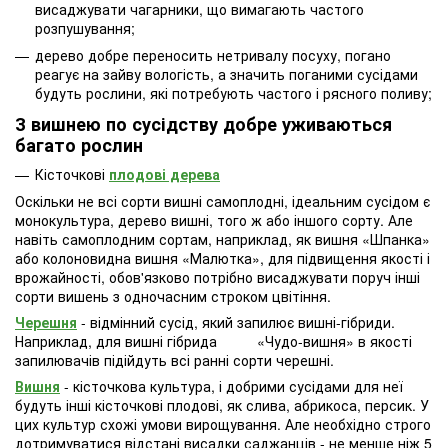
висаджувати чагарники, що вимагають частого
розпушування;
дерево добре переносить нетривалу посуху, погано
реагує на зайву вологість, а значить поганими сусідами
будуть рослини, які потребують частого і рясного поливу;
З вишнею по сусідству добре уживаються
багато рослин
Кісточкові
плодові дерева
Оскільки не всі сорти вишні самоплодні, ідеальним сусідом є
монокультура, дерево вишні, того ж або іншого сорту. Але
навіть самоплодним сортам, наприклад, як вишня «Шпанка»
або колоновидна вишня «Малютка», для підвищення якості і
врожайності, обов'язково потрібно висаджувати поруч інші
сорти вишень з одночасним строком цвітіння.
Черешня
- відмінний сусід, який запилює вишні-гібриди.
Наприклад, для вишні гібрида «Чудо-вишня» в якості
запилювачів підійдуть всі ранні сорти черешні.
Вишня
- кісточкова культура, і добрими сусідами для неї
будуть інші кісточкові плодові, як слива, абрикоса, персик. У
цих культур схожі умови вирощування. Але необхідно строго
дотримуватися відстані висадки саджанців - не менше ніж 5