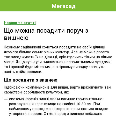
Мегасад
Новини та статті
Що можна посадити поруч з
вишнею
Кожному садівникові хочеться посадити на своїй ділянці
якомога більше самих різних культур. Але не можна просто
так висаджувати їх на ділянці, орієнтуючись тільки на вільне
місце. Якщо культури виявляться несприятливими сусідами,
то і врожай буде мізерним, а в гіршому випадку загинуть
навіть стійкі рослини.
Що посадити з вишнею
Підбираючи компаньйонів для вишні, варто враховувати такі
характерні особливості культури, як:
система коренів вишні має множинне горизонтальне
розгалуження кореневища на глибині 10-30 см. При
найменшому пошкодженні коренів, починається швидке
утворення порослі. Отже, поряд з вишнею небажано