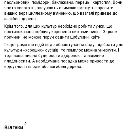
пасльонових: помідори, баклажани, перець і картопля. Вони
часто хворіють, залучають слимаків і можуть заразити
вишню вертіциллезному в'яненню, що взагалі приведе до
загибелі дерева.
Крім того, для цих культур необхідно робити лунки, що
протипоказано поблизу кореневої системи вишні. З цієї ж
причини, не можна поруч садити цибулинні квіти.
Якщо грамотно підійти до облаштування саду, підібрати для
культури «хороших» сусідів, то помилок можна уникнути. І
тоді ваша вишня буде рости здоровою та відмінно
плодоносити. А необдумана посадка може привести до
відсутності плодів або загибелі дерева.
2
Відгуки