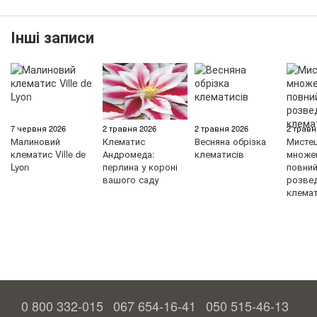
Інші записи
7 червня 2026
2 травня 2026
2 травня 2026
2 травн
Малиновий
Клематис
Весняна обрізка
Мисте
клематис Ville de
Андромеда:
клематисів
множен
Lyon
перлина у короні
повний 
вашого саду
розве
клемат
0 800 332-015
067 654-16-41
050 515-46-13