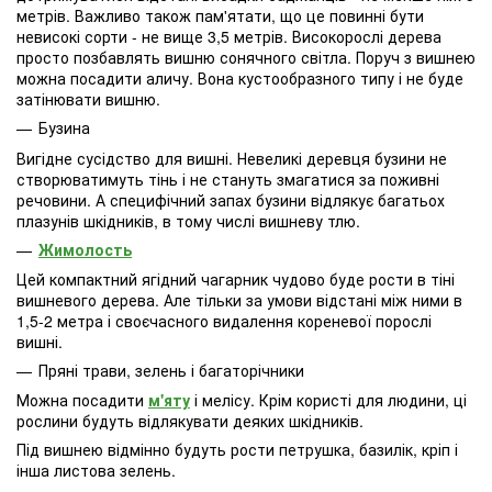
метрів. Важливо також пам'ятати, що це повинні бути
невисокі сорти - не вище 3,5 метрів. Високорослі дерева
просто позбавлять вишню сонячного світла. Поруч з вишнею
можна посадити аличу. Вона кустообразного типу і не буде
затінювати вишню.
Б
узина
Вигідне сусідство для вишні. Невеликі деревця бузини не
створюватимуть тінь і не стануть змагатися за поживні
речовини. А специфічний запах бузини відлякує багатьох
плазунів шкідників, в тому числі вишневу тлю.
Ж
имолость
Цей компактний ягідний чагарник чудово буде рости в тіні
вишневого дерева. Але тільки за умови відстані між ними в
1,5-2 метра і своєчасного видалення кореневої порослі
вишні.
Пряні трави, зелень і багаторічники
Можна посадити
м'яту
і мелісу. Крім користі для людини, ці
рослини будуть відлякувати деяких шкідників.
Під вишнею відмінно будуть рости петрушка, базилік, кріп і
інша листова зелень.