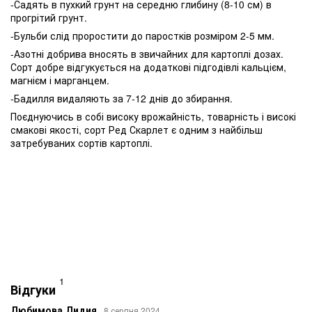
-Садять в пухкий грунт на середню глибину (8-10 см) в
прогрітий грунт.
-Бульби слід проростити до паростків розміром 2-5 мм.
-Азотні добрива вносять в звичайних для картоплі дозах.
Сорт добре відгукується на додаткові підгодівлі кальцієм,
магнієм і марганцем.
-Бадилля видаляють за 7-12 днів до збирання.
Поєднуючись в собі високу врожайність, товарність і високі
смакові якості, сорт Ред Скарлет є одним з найбільш
затребуваних сортів картоплі.
1
Відгуки
Любимова Лидия
8 серпня 2024