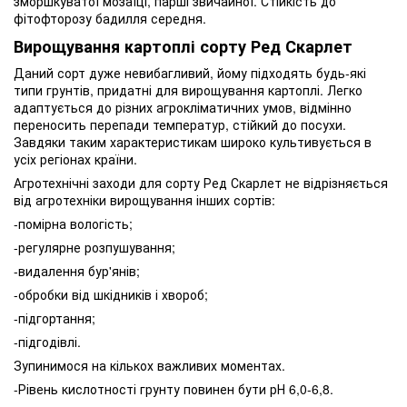
зморшкуватої мозаїці, парші звичайної. Стійкість до
фітофторозу бадилля середня.
Вирощування картоплі сорту Ред Скарлет
Даний сорт дуже невибагливий, йому підходять будь-які
типи грунтів, придатні для вирощування картоплі. Легко
адаптується до різних агрокліматичних умов, відмінно
переносить перепади температур, стійкий до посухи.
Завдяки таким характеристикам широко культивується в
усіх регіонах країни.
Агротехнічні заходи для сорту Ред Скарлет не відрізняється
від агротехніки вирощування інших сортів:
-помірна вологість;
-регулярне розпушування;
-видалення бур'янів;
-обробки від шкідників і хвороб;
-підгортання;
-підгодівлі.
Зупинимося на кількох важливих моментах.
-Рівень кислотності грунту повинен бути рН 6,0-6,8.