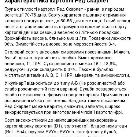
Характеристика картоплі Ред Скарлет
Група стиглості картоплі Ред Скарлет - рання, з періодом
вегетації 70-75 днів. Сорту характерне швидке отримання
товарної продукції вже до 50-55 дня вегетації. Такий період
вегетації дає можливість отримувати врожай цього сорту
картоплі двічі за сезон, з весняною і літньою посадкою.
Врожайність висока, близько 600 ц / га. Показники лежкости
98%. Зимостійкість висока, зона морозостійкості 3-4.
Столовий сорт з високими смаковими показниками. М'якоть
бульб щільна, мучнистість слабка. Вміст крохмалю
невисока, 11-15%. Суха речовина в межах 16,1-18,6%,
редукуючі цукри складають 0,37%. Також в бульбах
містяться вітаміни А, В, С, Н і РР, мінерали та амінокислоти.
У кулінарії відноситься до типу А-В (Не розсипчастий або
слабо розсипчастий після варіння). Бульби розварюються
слабо і не змінюють форму в процесі варіння. При чищенні і
розрізуванні м'якоті не темніє. Завдяки таким показникам
Ред Скарлет можна варити, смажити, запікати, широко
використовується при виготовленні чіпсів і картоплі-фрі.
Сорт високо-стійкий до найпоширеніших захворювань
картоплі: раку картоплі (D1), золотистої і блідою нематоди
(Ro1, Ro4), вірусам PVYn і PVYntn, фітофторозу бульб,