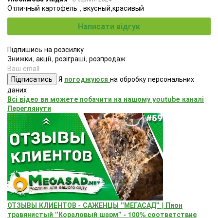
Отличный картофель , вкусный,красивый
Написати відгук
Підпишись на розсилку
Знижки, акції, розіграші, розпродаж
Підписатись
Я
погоджуюся
на обробку персональних
даних
Всі відео ви можете побачити на нашому youtube каналі
Переглянути
ОТЗЫВЫ КЛИЕНТОВ - САЖЕНЦЫ "МЕГАСАД" | Пион
травянистый "Кораловый шарм" - 100% соответствие