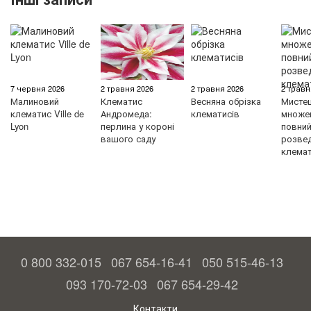
7 червня 2026
2 травня 2026
2 травня 2026
2 травн
Малиновий
Клематис
Весняна обрізка
Мисте
клематис Ville de
Андромеда:
клематисів
множен
Lyon
перлина у короні
повний 
вашого саду
розве
клемат
0 800 332-015
067 654-16-41
050 515-46-13
093 170-72-03
067 654-29-42
Контакти