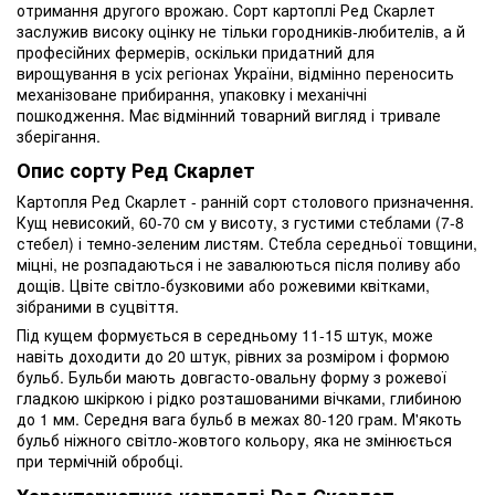
отримання другого врожаю. Сорт картоплі Ред Скарлет
заслужив високу оцінку не тільки городників-любителів, а й
професійних фермерів, оскільки придатний для
вирощування в усіх регіонах України, відмінно переносить
механізоване прибирання, упаковку і механічні
пошкодження. Має відмінний товарний вигляд і тривале
зберігання.
Опис сорту Ред Скарлет
Картопля Ред Скарлет - ранній сорт столового призначення.
Кущ невисокий, 60-70 см у висоту, з густими стеблами (7-8
стебел) і темно-зеленим листям. Стебла середньої товщини,
міцні, не розпадаються і не завалюються після поливу або
дощів. Цвіте світло-бузковими або рожевими квітками,
зібраними в суцвіття.
Під кущем формується в середньому 11-15 штук, може
навіть доходити до 20 штук, рівних за розміром і формою
бульб. Бульби мають довгасто-овальну форму з рожевої
гладкою шкіркою і рідко розташованими вічками, глибиною
до 1 мм. Середня вага бульб в межах 80-120 грам. М'якоть
бульб ніжного світло-жовтого кольору, яка не змінюється
при термічній обробці.