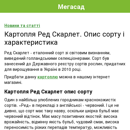
Мегасад
Новини та статті
Картопля Ред Скарлет. Опис сорту і
характеристика
Ред Скарлет - еталонний сорт зі світовим визнанням,
виведений голландськими селекціонерами. Сорт був
занесений до Державного реєстру сортів рослин, придатних
для вирощування в Україні в 2010 році.
Придбати данну
картоплю
можна в нашому інтернет
магазині.
Картопля Ред Скарлет опис сорту
Один з найбільш улюблених городникам краснокожистіх
сортів. «Ред» в перекладі з англійської - червоний. І це не
дивно, що сорт має таку назву, оскільки шкірка бульб має
червоний відтінок. Має масу позитивних якостей: висока
врожайність, відмінну якість бульб, чудовий смак, висока
переносимість різких перепадів температур, можливість