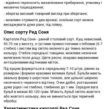
- відмінно переносить механізоване прибирання, упаковку і
механічні пошкодження;
- зберігає високий товарний вигляд при зберіганні;
- можливо отримати два врожаї, оскільки сорт можна
висаджувати дуже рано, під плівку.
Опис сорту Ред Соня
Картопля Ред Соня - ранній столовий сорт. Кущ невисокий,
50-70 см у висоту, з густими прямостоячими стеблами (6-7
стебел) і листям від світло-зеленого до темно-зеленого
кольору. Стебла середньої товщини, можливе незначне
вилягання після дощу. Цвіте рясно, яскраво вираженими
антоціановими відтінками квіток.
Під кущем формується в середньому 7-10 штук, рівних за
розміром і формою красивих великих бульб. Бульби мають
овальну форму з шорсткою тонкою, але щільної шкіркою
насиченого червоного відтінку. Очки дрібні, розташовані
дуже рідко і не глибоко, глибиною до 1 мм. Середня вага
бульб в межах 80-120 грам. М'якоть бульб світло-жовтого
або жовтого кольору, яка не змінюється при термічній
обробці.
Характеристика картоплі Ред Соня