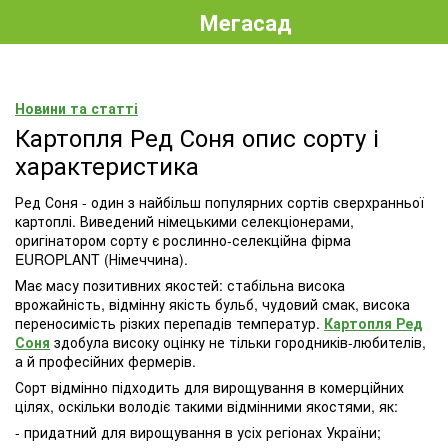
Мегасад
Новини та статті
Картопля Ред Соня опис сорту і
характеристика
Ред Соня - один з найбільш популярних сортів сверхранньої
картоплі. Виведений німецькими селекціонерами,
оригінатором сорту є рослинно-селекційна фірма
EUROPLANT (Німеччина).
Має масу позитивних якостей: стабільна висока
врожайність, відмінну якість бульб, чудовий смак, висока
переносимість різких перепадів температур.
Картопля Ред
Соня
здобула високу оцінку не тільки городників-любителів,
а й професійних фермерів.
Сорт відмінно підходить для вирощування в комерційних
цілях, оскільки володіє такими відмінними якостями, як:
- придатний для вирощування в усіх регіонах України;