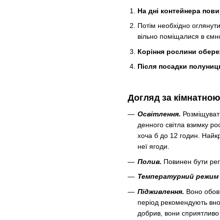
На дні контейнера пов
Потім необхідно оглянут
вільно поміщалися в ємно
Коріння рослини обере
Після посадки полуниц
Догляд за кімнатно
Освітлення.
Розміщуват
денного світла взимку ро
хоча б до 12 годин. Най
неї ягоди.
Полив.
Повинен бути рег
Температурний режим 
Підживлення.
Воно обов'я
період рекомендують вно
добрив, вони сприятливо 