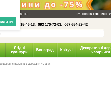
×
100 грн
Гарантія
Упаковка
Оплата і доставка
рус (країна-терорист)
Політика конфіденці
У
16-41,
050 515-46-13,
093 170-72-03,
067 654-29-42
волити
Ягідні
Декоративні дер
Виноград
Квітучі
культури
чагарники
рощування полуниці в домашніх умовах