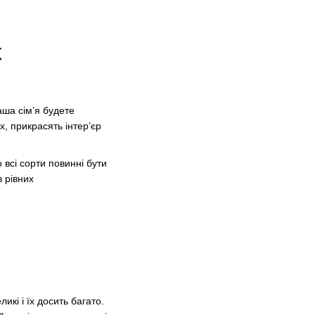
х
аша сім’я будете
х, прикрасять інтер’єр
всі сорти повинні бути
в рівних
кі і їх досить багато.