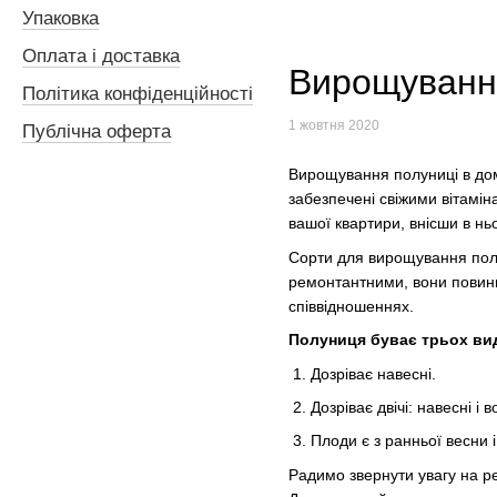
Упаковка
Оплата і доставка
Вирощування
Політика конфіденційності
1 жовтня 2020
Публічна оферта
Вирощування полуниці в дома
забезпечені свіжими вітамін
вашої квартири, внісши в нь
Сорти для вирощування полу
ремонтантними, вони повинні 
співвідношеннях.
Полуниця буває трьох вид
Дозріває навесні.
Дозріває двічі: навесні і 
Плоди є з ранньої весни і
Радимо звернути увагу на ре