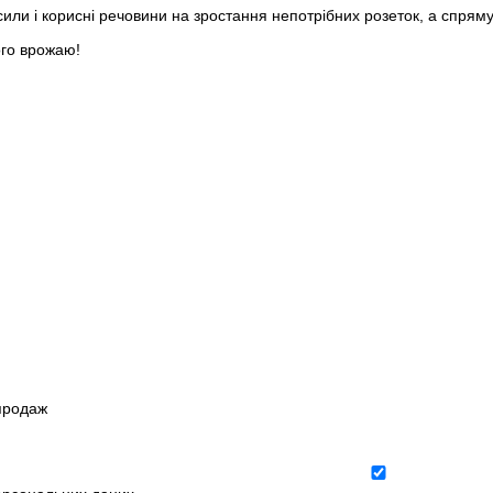
или і корисні речовини на зростання непотрібних розеток, а спряму
ого врожаю!
зпродаж