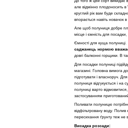
До того ж цей сорт викидає 
але відмінно плодоносить в
круглий рік вам буде складно
впорається навіть новачок в 
Але щоб полуниця добре пло
місце і ємність для посадки,
Ємності для куща полуниці. 
саджанець нормою вважає
довгі балконні горщики. В т
Для посадки полуниці підійд
магазині. Головна вимога до
підготувати і власноруч. Для
полуниця відгукується і на с
полуниці варто відмовитися
застосуванням приготований
Поливати полуницю потрібно
відфільтровану воду. Полив 
пересихання ґрунту теж не в
Висадка розсади: