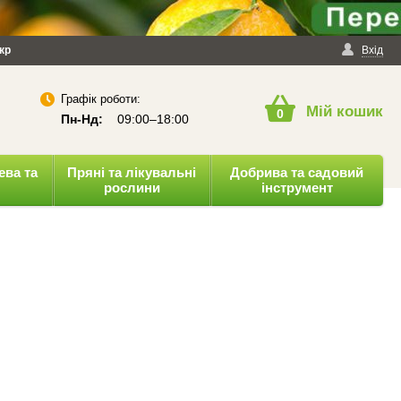
йності
кр
Публічна оферта
Вхід
Графік роботи:
Мій кошик
0
Пн-Нд:
09:00–18:00
ева та
Пряні та лікувальні
Добрива та садовий
рослини
інструмент