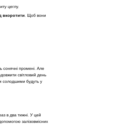
иту цеглу.
д вкоротити
. Щоб вони
ь сонячні промені. Але
одовжити світловий день
им солодшими будуть у
раз в два тижні. У цей
допомогою залізовмісних