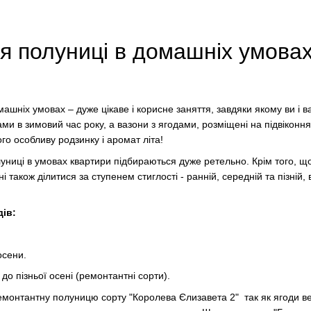
 полуниці в домашніх умова
шніх умовах – дуже цікаве і корисне заняття, завдяки якому ви і в
ами в зимовий час року, а вазони з ягодами, розміщені на підвіконня
ого особливу родзинку і аромат літа!
ниці в умовах квартири підбираються дуже ретельно. Крім того, що 
також ділитися за ступенем стиглості - ранній, середній та пізній, 
ів:
восени.
 до пізньої осені (ремонтантні сорти).
монтантну полуницю сорту "Королева Єлизавета 2" так як ягоди вели