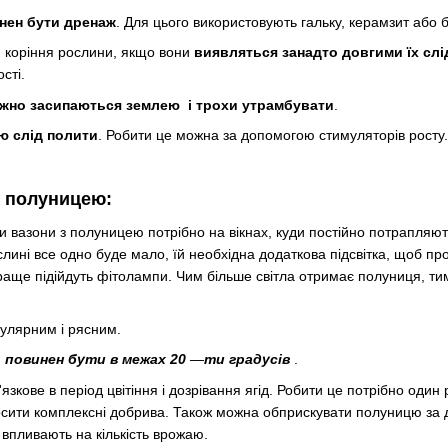
инен бути дренаж
. Для цього використовують гальку, керамзит або б
и коріння рослини, якщо вони
виявляться занадто довгими їх слі
сті.
жно засипаються землею і трохи утрамбувати
.
ю слід полити
. Робити це можна за допомогою стимуляторів росту.
ю полуницею:
и вазони з полуницею потрібно на вікнах, куди постійно потрапляют
слині все одно буде мало, їй необхідна додаткова підсвітка, щоб пр
краще підійдуть фітолампи. Чим більше світла отримає полуниця, т
улярним і рясним.
повинен бути в межах 20
—
ти градусів
.
зкове в період цвітіння і дозрівання ягід. Робити це потрібно один 
сити комплексні добрива. Також можна обприскувати полуницю за 
впливають на кількість врожаю.