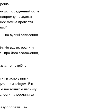
ренів.
 якщо посаджений сорт
 напрямку посадок з
роцес можна провести
ншої.
нні на вулиці запилення
іч. Не варто, рослину
есь про його зволоження,
жча, то потрібно
и і вчасно з ними
вутинним кліщем. Він
ію настоянкою часнику
нанести на рослини за
азу обрізати. Так