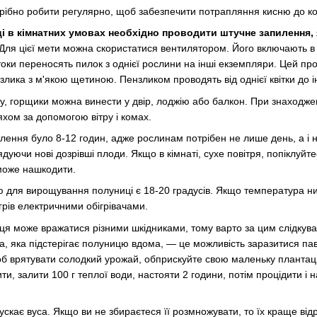
рібно робити регулярно, щоб забезпечити потрапляння кисню до ко
і в кімнатних умовах необхідно проводити штучне запилення,
Для цієї мети можна скористатися вентилятором. Його включають в
токи переносять пилок з однієї рослини на інші екземпляри. Цей п
лика з м'якою щетиною. Пензликом проводять від однієї квітки до і
у, горщики можна винести у двір, лоджію або балкон. При знаходже
хом за допомогою вітру і комах.
тлення було 8-12 годин, адже рослинам потрібен не лише день, а і н
ядуючи нові дозрівші плоди. Якщо в кімнаті, сухе повітря, попіклуйт
 може нашкодити.
для вирощування полуниці є 18-20 градусів. Якщо температура ни
грів електричними обігрівачами.
ця може вражатися різними шкідниками, тому варто за цим слідкуват
а, яка підстерігає полуницю вдома, — це можливість заразитися па
об врятувати солодкий урожай, обприскуйте свою маленьку плантац
ти, залити 100 г теплої води, настояти 2 години, потім процідити і 
ускає вуса. Якщо ви не збираєтеся її розмножувати, то їх краще відр