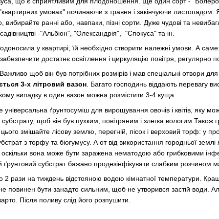
вуса, що є сприятливим для плодоношення. Ще один сорт - "Болеро", 
 "квартирних умовах" починаючи з травня і закінчуючи листопадом.
, вибирайте ранні або, навпаки, пізні сорти. Дуже чудові та невибаг
садівництві -"Альбіон", "Олександрія", "Спокуса" та ін.
доносила у квартирі, їй необхідно створити належні умови. А саме:
 забезпечити достатнє освітлення і циркуляцію повітря, регулярно п
Важливо щоб він був потрібних розмірів і мав спеціальні отвори для
ться 3-х літровий вазон
. Багато господинь віддають перевагу в
акому випадку в один вазон можна розмістити 3-4 куща.
е універсальна ґрунтосуміш для вирощування овочів і квітів, яку м
 субстрату, щоб він був пухким, повітряним і злегка вологим.Також 
 цього змішайте лісову землю, перегній, пісок і верховий торф: у про
убстрат з торфу та біогумусу. А от від використання городньої земл
, оскільки вона може бути заражена нематодою або грибковими інф
 ґрунтовий субстрат бажано продезінфікувати слабким розчином м
 2 рази на тиждень відстояною водою кімнатної температури. Кра
не повинен бути занадто сильним, щоб не утворився застій води. Ал
арто. Після поливу слід його розпушити.