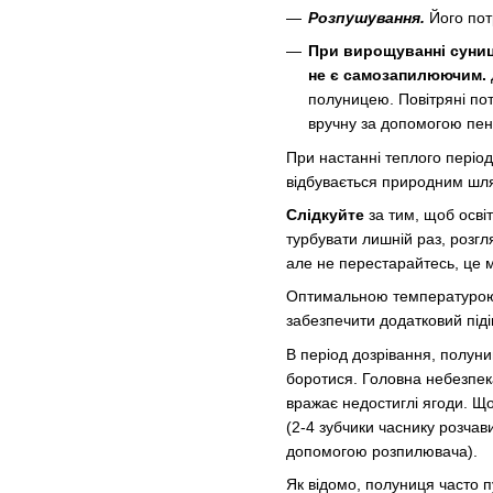
Розпушування.
Його пот
При вирощуванні суниц
не є самозапилюючим.
полуницею. Повітряні по
вручну за допомогою пенз
При настанні теплого період
відбувається природним шля
Слідкуйте
за тим, щоб осві
турбувати лишній раз, розгл
але не перестарайтесь, це
Оптимальною температурою 
забезпечити додатковий піді
В період дозрівання, полуни
боротися. Головна небезпек
вражає недостиглі ягоди. Щ
(2-4 зубчики часнику розчави
допомогою розпилювача).
Як відомо, полуниця часто п