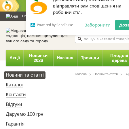
Дозвольте сайту megasad.net
відправляти вам сповіщення на
Новини та статті
Каталог
Контакти
Відгуки
Даруємо 
робочий стіл.
0 800 332-015,
067 654-
Заборонити
Доз
Powered by SendPulse
Новинки
Плодові
Акції
Насіння
Троянди
2026
дерева
Новини та статті
Головна
Новини та статті
Ви
Каталог
Контакти
Відгуки
Даруємо 100 грн
Гарантія