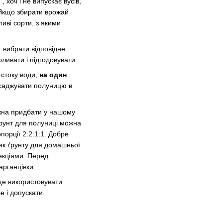
хоч і не випускає вусів,
 Якщо збирати врожай
ливі сорти, з якими
 вибрати відповідне
оливати і підгодовувати.
 стоку води,
на один
исаджувати полуницю в
ожна придбати у нашому
грунт для полуниці можна
порції 2:2:1:1. Добре
і як ґрунту для домашньої
екціями. Перед
арганцівки.
ще використовувати
е і допускати