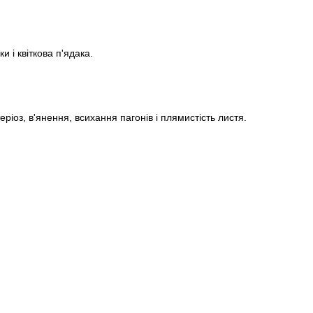
 і квіткова п'ядака.
ріоз, в'янення, всихання пагонів і плямистість листя.