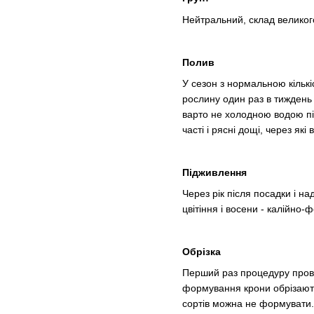
Нейтральний, склад великог
Полив
У сезон з нормальною кільк
рослину один раз в тиждень
варто не холодною водою пі
часті і рясні дощі, через як
Підживлення
Через рік після посадки і 
цвітіння і восени - калійно
Обрізка
Перший раз процедуру прово
формування крони обрізають 
сортів можна не формувати.