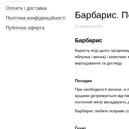
Оплата і доставка
Барбарис. П
Політика конфіденційності
25 березня 2020
Публічна оферта
Барбарис
Користь ягід цього чагарнику 
яблучна і винна) і комплекс
вирощування та догляду.
Посадка
При необхідності восени, в л
кущами дотримується від пів
погонний метр висаджують 
Барбарис любить яскраве сон
Ґрунт