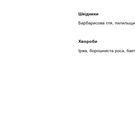
Шкідники
Барбарисова тля, пилильщики
Хвороби
Іржа, борошниста роса, бакте