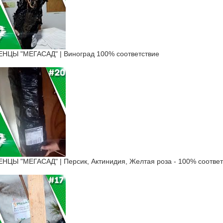
ЦЫ "МЕГАСАД" | Виноград 100% соответствие
Ы "МЕГАСАД" | Персик, Актинидия, Желтая роза - 100% соответ