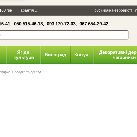
×
100 грн
Гарантія
Упаковка
Оплата і доставка
рус (країна-терорист)
Політика конфіденці
У
16-41,
050 515-46-13,
093 170-72-03,
067 654-29-42
волити
Ягідні
Декоративні дер
Виноград
Квітучі
культури
чагарники
рбарис. Посадка та догляд