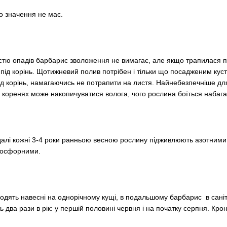
о значення не має.
істю опадів барбарис зволоження не вимагає, але якщо трапилася 
 під корінь. Щотижневий полив потрібен і тільки що посадженим ку
д корінь, намагаючись не потрапити на листя. Найнебезпечніше дл
і в коренях може накопичуватися волога, чого рослина боїться набага
надалі кожні 3-4 роки ранньою весною рослину підживлюють азотними
-фосфорними.
дять навесні на однорічному кущі, в подальшому барбарис в саніта
два рази в рік: у першій половині червня і на початку серпня. Крон