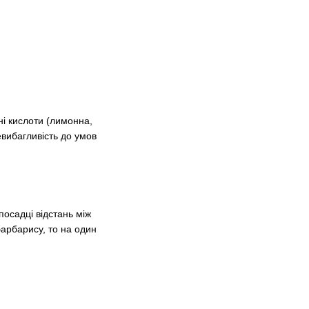
чні кислоти (лимонна,
евибагливість до умов
посадці відстань між
барбарису, то на один