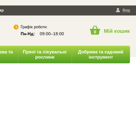
йності
кр
Публічна оферта
Вхід
Графік роботи:
Мій кошик
0
Пн-Нд:
09:00–18:00
ева та
Пряні та лікувальні
Добрива та садовий
рослини
інструмент