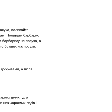
посуха, поливайте
стам. Поливати барбарис
я барбарису не посуха, а
то більше, ніж посухи.
 добривами, а після
рних цілях і для
и низькорослих видів і