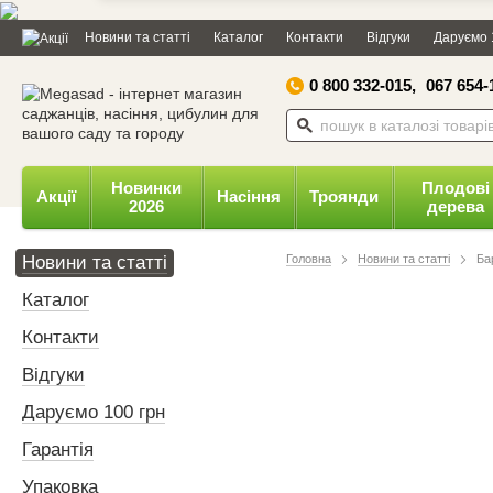
Дозвольте сайту megasad.net
Новини та статті
Каталог
Контакти
Відгуки
Даруємо 
відправляти вам сповіщення на
робочий стіл.
0 800 332-015,
067 654-
Заборонити
Доз
Powered by SendPulse
Новинки
Плодові
Акції
Насіння
Троянди
2026
дерева
Новини та статті
Головна
Новини та статті
Ба
Каталог
Контакти
Відгуки
Даруємо 100 грн
Гарантія
Упаковка