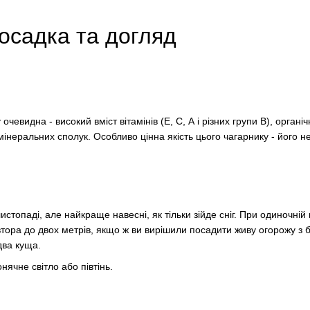
осадка та догляд
очевидна - високий вміст вітамінів (Е, С, А і різних групи В), органі
 мінеральних сполук. Особливо цінна якість цього чагарнику - його н
истопаді, але найкраще навесні, як тільки зійде сніг. При одиночній 
тора до двох метрів, якщо ж ви вирішили посадити живу огорожу з 
два куща.
ячне світло або півтінь.