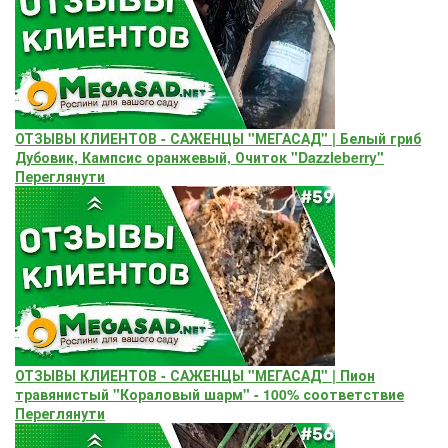
ОТЗЫВЫ КЛИЕНТОВ - САЖЕНЦЫ "МЕГАСАД" | Белый гриб
Дубовик, Кампсис оранжевый, Очиток "Dazzleberry"
Переглянути
ОТЗЫВЫ КЛИЕНТОВ - САЖЕНЦЫ "МЕГАСАД" | Пион
травянистый "Кораловый шарм" - 100% соответствие
Переглянути