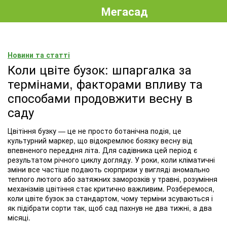
Мегасад
Новини та статті
Коли цвіте бузок: шпаргалка за
термінами, факторами впливу та
способами продовжити весну в
саду
Цвітіння бузку — це не просто ботанічна подія, це
культурний маркер, що відокремлює боязку весну від
впевненого переддня літа. Для садівника цей період є
результатом річного циклу догляду. У роки, коли кліматичні
зміни все частіше подають сюрпризи у вигляді аномально
теплого лютого або затяжних заморозків у травні, розуміння
механізмів цвітіння стає критично важливим. Розберемося,
коли цвіте бузок за стандартом, чому терміни зсуваються і
як підібрати сорти так, щоб сад пахнув не два тижні, а два
місяці.