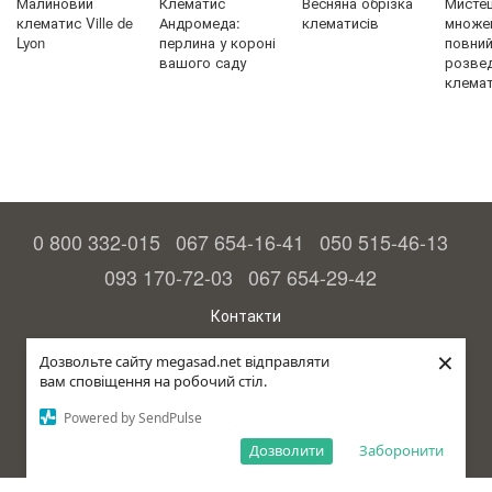
Малиновий
Клематис
Весняна обрізка
Мисте
клематис Ville de
Андромеда:
клематисів
множен
Lyon
перлина у короні
повний 
вашого саду
розве
клемат
0 800 332-015
067 654-16-41
050 515-46-13
093 170-72-03
067 654-29-42
Контакти
Повна версія сайту
×
Дозвольте сайту megasad.net відправляти
вам сповіщення на робочий стіл.
© 2015—2026
Megasad – гарантія високого врожаю
Powered by SendPulse
рус (країна-терорист)
Дозволити
Заборонити