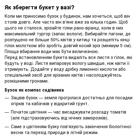
Як зберегти букет у вазі?
Коли ми приносимо бузок у будинок, нам хочеться, щоб він
стояв довго. Але часто він в'яне вже за кілька годин. Щоб
цього не сталося, зрізайте гілки рано-вранці, коли в них
максимальний тургор (запас вологи). Вибирайте пагони, де
розпущено не більше 50% квітів у китиці та розщепіть кінці
гілок молотком або зробіть довгий косий зріз (мінімум 5 см).
Площа вбирання води має бути величезною.
Перед встановленням букета видаліть все листя з гілок, які
будуть у воді. Листя випаровує вологу швидше, ніж квіти її
отримують. Додайте у воду дрібку лимонної кислоти або
спеціальний засіб для зрізаних квітів і насолоджуйтесь
розкішними гронами.
Бузок як компас садівника
Зацвів бузок — земля прогрілася достатньо для посадки
огірків та кабачків у відкритий грунт.
Початок цвітіння — час висаджувати розсаду томатів
(але підстраховуючись від нічних заморозків).
Саме з цвітінням бузку пов'язують закінчення біологічної
весни та перехід природи в літній режим.