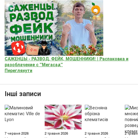
САЖЕНЦЫ - РАЗВОД, ФЕЙК, МОШЕННИКИ! | Распаковка и
разоблачение с "Мегасад"
Переглянути
Інші записи
7 червня 2026
2 травня 2026
2 травня 2026
2 травн