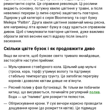
ремонтантні сорти. Це справжня революція. Ці рослини
видають основну, потужну хвилю цвітіння у травні, а після
невеликої перерви (у липні-серпні) зацвітають повторно.
Лідером у цій категорії є серія Bloomerang та сорт бузку
Мейєра "Palibin". Друга хвиля цвітіння зазвичай менш рясна,
але наприкінці літа аромат бузку в саду здається справжнім
дивом. Щоб стимулювати повторне цвітіння, дуже важливо
обрізати зів'ялі весняні кисті відразу після їхнього
засихання.
Скільки цвіте бузок і як продовжити диво
Якщо ви хочете, щоб бузкове свято тривало якнайдовше,
застосуйте наступні прийоми:
Мульчування стовбурного кола. Щільний шар мульчі
(тріска, кора, торф) утримує вологу та підтримує
стабільну температуру грунту. Це запобігає перегріву
коренів і дозволяє квітам довше не в'янути.
Рясний полив у фазі бутонізації. Як тільки ви побачили
китиці, що висуваються, починайте регулярний
полив
.
Вода — це "паливо" для розкриття пелюсток.
Обприскування крони. У сухі вечори корисно проводити
дощування крони (до розкриття квітів). Це підвищує