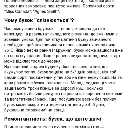
головна перевага — вони зацвітають тоді, коли загроза
зворотних заморозків повністю минула. Популярні сорти:
"Miss Canada", "Agnes Smith".
Чому бузок "спізнюється"?
Час розпускання бруньок — це не фіксована дата в
календарі, а результат складного рівняння, де змінними є
зовнішні умови. Для початку цвітіння бузку звичайного
необхідно, щоб накопичилася певна кількість тепла вище
+5°C. Якщо весна рання і "дружна", бузок може зацвісти вже
на початку травня. Якщо травень видався холодним, старт
може відкластися до червня.
На південній стороні будинку, біля цегляної стіни, що
акумулює тепло, бузок зацвіте на 5-7 днів раніше, ніж той
самий сорт, посаджений у тіні або на північному схилі. На те,
коли розквітає бузок, впливає вік. Молоді саджанці часто
зацвітають трохи пізніше за дорослі кущі, оскільки
витрачають більше ресурсів на розвиток кореневої системи
та вегетативної маси. І ще: посушливої ​​весни без поливу
бузок може скоротити терміни цвітіння до 4–5 днів,
буквально "згоряючи" на сонці.
Ремонтантність: бузок, що цвіте двічі
Один із головних трендів сучасного садівництва —