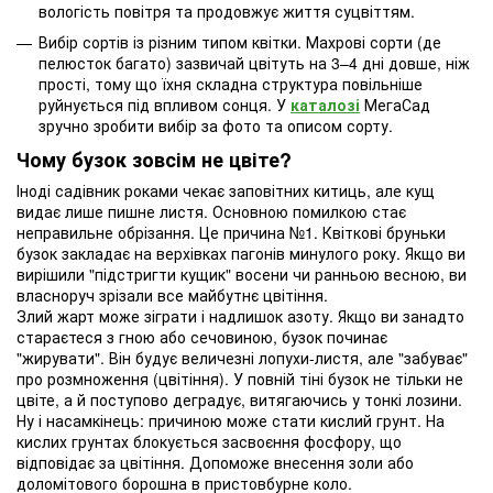
вологість повітря та продовжує життя суцвіттям.
Вибір сортів із різним типом квітки. Махрові сорти (де
пелюсток багато) зазвичай цвітуть на 3–4 дні довше, ніж
прості, тому що їхня складна структура повільніше
руйнується під впливом сонця. У
каталозі
МегаСад
зручно зробити вибір за фото та описом сорту.
Чому бузок зовсім не цвіте?
Іноді садівник роками чекає заповітних китиць, але кущ
видає лише пишне листя. Основною помилкою стає
неправильне обрізання. Це причина №1. Квіткові бруньки
бузок закладає на верхівках пагонів минулого року. Якщо ви
вирішили "підстригти кущик" восени чи ранньою весною, ви
власноруч зрізали все майбутнє цвітіння.
Злий жарт може зіграти і надлишок азоту. Якщо ви занадто
стараєтеся з гною або сечовиною, бузок починає
"жирувати". Він будує величезні лопухи-листя, але "забуває"
про розмноження (цвітіння). У повній тіні бузок не тільки не
цвіте, а й поступово деградує, витягаючись у тонкі лозини.
Ну і насамкінець: причиною може стати кислий грунт. На
кислих грунтах блокується засвоєння фосфору, що
відповідає за цвітіння. Допоможе внесення золи або
доломітового борошна в пристовбурне коло.