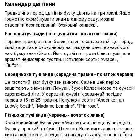
Календар цвітіння
Традиційно період цвітіння бузку ділять на три хвилі. Якщо
грамотно скомбінувати види в одному саду, можна
створити безперервний "бузковий конвеєр".
Ранноквітучі види (кінець квітня - початок травня)
Першим прокидається бузок гіацинтокольоровий. Це гібрид,
який зацвітає в середньому на тиждень раніше знайомого
нам бузку звичайного. Його суцвіття трохи більш пухкі, але
аромат неймовірно густий. Популярні сорти: "Anabel",
"Buffon".
Середньоквітучі види (середина травня - початок червня)
Це "золотий час" бузку звичайного. Саме в цей період
зацвітають знамениті Лемуан, бузок Колесникова та сучасні
європейські хіти. У середній смузі пік зазвичай посідає
період з 15 по 25 травня. Популярні сорти: "Andenken an
Ludwig Spath", "Madame Lemoine", "Primrose".
Пізньоквітучі види (червень - початок липня)
Коли звичайний бузок уже обсипається, на сцену виходять
бузок угорський та бузок Престон. Вони виглядають інакше:
листя подовжене, а суцвіття нагадують ажурні волоті. Їхня