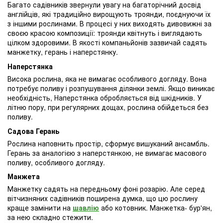
Багато садівників звернули увагу на багаторічний досвід
англійців, які традиційно вирощують троянди, поєднуючи їх
з іншими рослинами. В процесі у них виходять дивовижні за
своєю красою композиції: троянди квітнуть і виглядають
цілком здоровими. В якості компаньйонів зазвичай садять
манжетку, герань і наперстянку.
Наперстянка
Висока рослина, яка не вимагає особливого догляду. Вона
потребує поливу і розпушування ділянки землі. Якщо виникає
необхідність, Наперстянка обробляється від шкідників. У
літню пору, при регулярних дощах, рослина обійдеться без
поливу.
Садова Герань
Рослина наповнить простір, сформує вишуканий ансамбль.
Герань за аналогією з наперстянкою, не вимагає масового
поливу, особливого догляду.
Манжета
Манжетку садять на передньому фоні розарію. Але серед
вітчизняних садівників поширена думка, що цю рослину
краще замінити на
шавлію
або котовник. Манжетка- бур'ян,
за нею складно стежити.