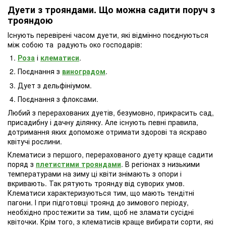
Дуети з трояндами. Що можна садити поруч з
трояндою
Існують перевірені часом дуети, які відмінно поєднуються
між собою та радують око господарів:
Роза
і
клематиси
.
Поєднання з
виноградом
.
Дует з дельфініумом.
Поєднання з флоксами.
Любий з перерахованих дуетів, безумовно, прикрасить сад,
присадибну і дачну ділянку. Але існують певні правила,
дотримання яких допоможе отримати здорові та яскраво
квітучі рослини.
Клематиси з першого, перерахованого дуету краще садити
поряд з
плетистими трояндами
. В регіонах з низькими
температурами на зиму ці квіти знімають з опори і
вкривають. Так рятують троянду від суворих умов.
Клематиси характеризуються тим, що мають тендітні
пагони. І при підготовці троянд до зимового періоду,
необхідно простежити за тим, щоб не зламати сусідні
квіточки. Крім того, з клематисів краще вибирати сорти, які