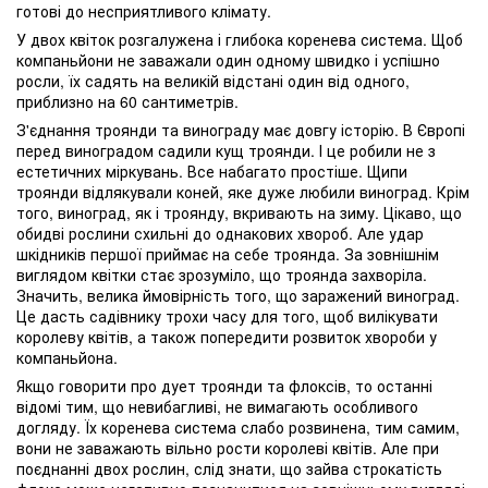
готові до несприятливого клімату.
У двох квіток розгалужена і глибока коренева система. Щоб
компаньйони не заважали один одному швидко і успішно
росли, їх садять на великій відстані один від одного,
приблизно на 60 сантиметрів.
З'єднання троянди та винограду має довгу історію. В Європі
перед виноградом садили кущ троянди. І це робили не з
естетичних міркувань. Все набагато простіше. Щипи
троянди відлякували коней, яке дуже любили виноград. Крім
того, виноград, як і троянду, вкривають на зиму. Цікаво, що
обидві рослини схильні до однакових хвороб. Але удар
шкідників першої приймає на себе троянда. За зовнішнім
виглядом квітки стає зрозуміло, що троянда захворіла.
Значить, велика ймовірність того, що заражений виноград.
Це дасть садівнику трохи часу для того, щоб вилікувати
королеву квітів, а також попередити розвиток хвороби у
компаньйона.
Якщо говорити про дует троянди та флоксів, то останні
відомі тим, що невибагливі, не вимагають особливого
догляду. Їх коренева система слабо розвинена, тим самим,
вони не заважають вільно рости королеві квітів. Але при
поєднанні двох рослин, слід знати, що зайва строкатість