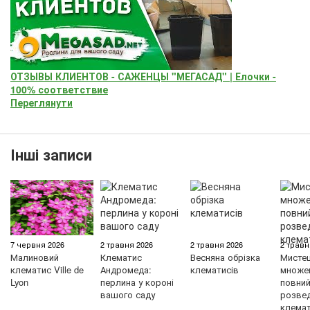
ОТЗЫВЫ КЛИЕНТОВ - САЖЕНЦЫ "МЕГАСАД" | Елочки -
100% соответствие
Переглянути
Інші записи
7 червня 2026
2 травня 2026
2 травня 2026
2 травн
Малиновий
Клематис
Весняна обрізка
Мисте
клематис Ville de
Андромеда:
клематисів
множен
Lyon
перлина у короні
повний 
вашого саду
розве
клемат