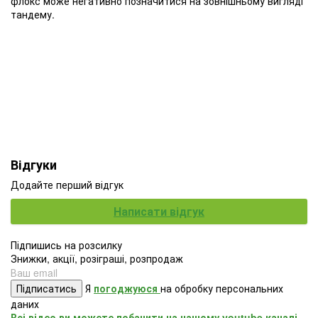
флокс може негативно позначитися на зовнішньому вигляді
тандему.
Відгуки
Додайте перший відгук
Написати відгук
Підпишись на розсилку
Знижки, акції, розіграші, розпродаж
Підписатись
Я
погоджуюся
на обробку персональних
даних
Всі відео ви можете побачити на нашому youtube каналі