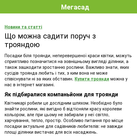
Мегасад
Новини та статті
Що можна садити поруч з
трояндою
Посадки біля троянди, неперевершеної краси квітки, можуть
сприятливо позначитися на зовнішньому вигляді ділянки, а
також зашкодити зростанню рослини. Важливо знати, яких
сусідів троянда любить і тих, з ким вона не може
співіснувати ні за яких обставин.
Купити троянди
можна у
нас в інтернет магазині.
Як підбиралися компаньйони для троянди
Квітникарі робили це дослідним шляхом. Необхідно було
знайти рослини, які вигідно б відтісняли красу королеви
кольором, але при цьому не забирали у неї світло,
харчування, тепло, простір. Особливо питання про місце
посадки актуальне для садівників-любителів: не завжди
площі ділянки вистачає для всіх насаджень.