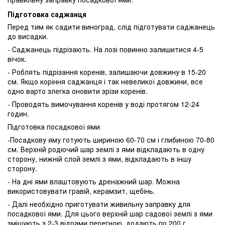
Підготовка саджанця
Перед тим як садити виноград, слід підготувати саджанець
до висадки.
- Саджанець підрізають. На лозі повинно залишитися 4-5
вічок.
- Роблять підрізання коренів, залишаючи довжину в 15-20
см. Якщо коріння саджанця і так невеликої довжини, все
одно варто злегка оновити зрізи коренів.
- Проводять вимочування коренів у воді протягом 12-24
годин.
Підготовка посадкової ями
-Посадкову яму готують шириною 60-70 см і глибиною 70-80
см. Верхній родючий шар землі з ями відкладають в одну
сторону, нижній слой землі з ями, відкладають в іншу
сторону.
- На дні ями влаштовують дренажний шар. Можна
використовувати гравій, керамзит, щебінь.
- Далі необхідно приготувати живильну заправку для
посадкової ями. Для цього верхній шар садової землі з ями
змішують з 2-3 відрами перегною, додають по 200 г