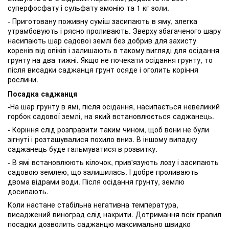
суперфосфату і сульфату амонію та 1 кг золи.
- Приготовану поживну суміш засипають в яму, злегка
утрамбовують і рясно проливають. Зверху збагаченого шару
насипають шар садової землі без добрив для захисту
коренів від опіків і залишають в такому вигляді для осідання
грунту на два тижні. Якщо не почекати осідання грунту, то
після висадки саджанця грунт осяде і оголить коріння
рослини.
Посадка саджанця
-На шар грунту в ямі, після осідання, насипається невеликий
горбок садової землі, на який встановлюється саджанець.
- Коріння слід розправити таким чином, щоб вони не були
зігнуті і розташувалися похило вниз. В іншому випадку
саджанець буде гальмуватися в розвитку.
- В ямі встановлюють кілочок, прив'язують лозу і засипають
садовою землею, що залишилась. І добре проливають
двома відрами води. Після осідання грунту, землю
досипають.
Коли настане стабільна негативна температура,
висаджений виноград слід накрити. Дотримання всіх правил
посадки дозволить саджанцю максимально швидко