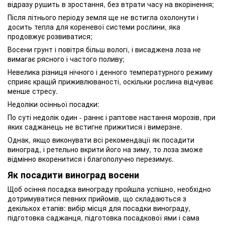
відразу рушить в зростання, без втрати часу на вкорінення;
Після літнього періоду земля ще не встигла охолонути і
досить тепла для кореневої системи рослини, яка
продовжує розвиватися;
Восени грунт і повітря більш вологі, і висаджена лоза не
вимагає рясного і частого поливу;
Невелика різниця нічного і денного температурного режиму
сприяє кращій приживлюваності, оскільки рослина відчуває
менше стресу.
Недоліки осінньої посадки:
По суті недолік один - раннє і раптове настання морозів, при
яких саджанець не встигне прижитися і вимерзне.
Однак, якщо виконувати всі рекомендації як посадити
виноград, і ретельно вкрити його на зиму, то лоза зможе
відмінно вкоренитися і благополучно перезимує.
Як посадити виноград восени
Щоб осіння посадка винограду пройшла успішно, необхідно
дотримуватися певних прийомів, що складаються з
декількох етапів: вибір місця для посадки винограду,
підготовка саджанця, підготовка посадкової ями і сама