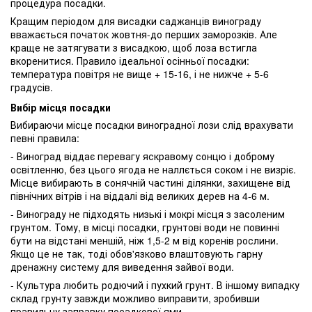
процедура посадки.
Кращим періодом для висадки саджанців винограду
вважається початок жовтня-до перших заморозків. Але
краще не затягувати з висадкою, щоб лоза встигла
вкоренитися. Правило ідеальної осінньої посадки:
температура повітря не вище + 15-16, і не нижче + 5-6
градусів.
Вибір місця посадки
Вибираючи місце посадки виноградної лози слід врахувати
певні правила:
- Виноград віддає перевагу яскравому сонцю і доброму
освітленню, без цього ягода не наллється соком і не визріє.
Місце вибирають в сонячній частині ділянки, захищене від
північних вітрів і на віддалі від великих дерев на 4-6 м.
- Винограду не підходять низькі і мокрі місця з засоленим
грунтом. Тому, в місці посадки, грунтові води не повинні
бути на відстані меншій, ніж 1,5-2 м від коренів рослини.
Якщо це не так, тоді обов'язково влаштовують гарну
дренажну систему для виведення зайвої води.
- Культура любить родючий і пухкий грунт. В іншому випадку
склад грунту завжди можливо виправити, зробивши
правильну заправку посадкової ями.