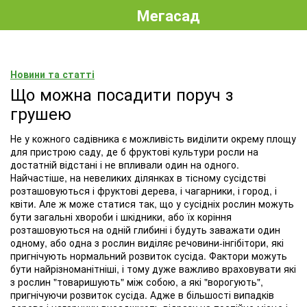
Мегасад
Новини та статті
Що можна посадити поруч з
грушею
Не у кожного садівника є можливість виділити окрему площу
для пристрою саду, де б фруктові культури росли на
достатній відстані і не впливали один на одного.
Найчастіше, на невеликих ділянках в тісному сусідстві
розташовуються і фруктові дерева, і чагарники, і город, і
квіти. Але ж може статися так, що у сусідніх рослин можуть
бути загальні хвороби і шкідники, або їх коріння
розташовуються на одній глибині і будуть заважати один
одному, або одна з рослин виділяє речовини-інгібітори, які
пригнічують нормальний розвиток сусіда. Фактори можуть
бути найрізноманітніші, і тому дуже важливо враховувати які
з рослин "товаришують" між собою, а які "ворогують",
пригнічуючи розвиток сусіда. Адже в більшості випадків