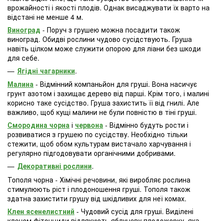
врожайності і якості плодів. Однак висаджувати їх варто на
відстані не менше 4 м.
Виноград
- Поруч з грушею можна посадити також
виноград. Обидві рослини чудово сусідствують. Груша
навіть цілком може служити опорою для ліани без шкоди
для себе.
Ягідні чагарники
.
Малина
- Відмінний компаньйон для груші. Вона насичує
грунт азотом і захищає дерево від парші. Крім того, і малині
корисно таке сусідство. Груша захистить її від гнилі. Але
важливо, щоб кущі малини не були повністю в тіні груші.
Смородина чорна
і
червона
- Відмінно будуть рости і
розвиватися з грушею по сусідству. Необхідно тільки
стежити, щоб обом культурам вистачало харчування і
регулярно підгодовувати органічними добривами.
Декоративні рослини
.
Тополя чорна
- Хімічні речовини, які виробляє рослина
стимулюють ріст і плодоношення груші. Тополя також
здатна захистити грушу від шкідливих для неї комах.
Клен
ясенелистний
- Чудовий сусід для груші. Виділені
кленом фітонциди відлякують яблуневу плодожорку, яка