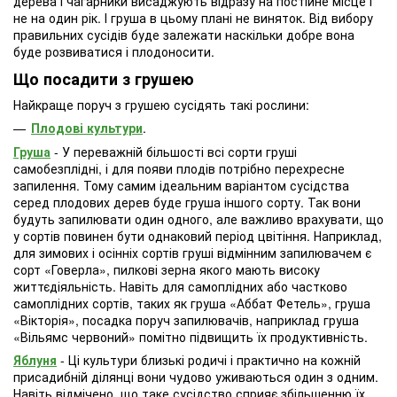
дерева і чагарники висаджують відразу на постійне місце і
не на один рік. І груша в цьому плані не виняток. Від вибору
правильних сусідів буде залежати наскільки добре вона
буде розвиватися і плодоносити.
Що посадити з грушею
Найкраще поруч з грушею сусідять такі рослини:
Плодові культури
.
Груша
- У переважній більшості всі сорти груші
самобезплідні, і для появи плодів потрібно перехресне
запилення. Тому самим ідеальним варіантом сусідства
серед плодових дерев буде груша іншого сорту. Так вони
будуть запилювати один одного, але важливо врахувати, що
у сортів повинен бути однаковий період цвітіння. Наприклад,
для зимових і осінніх сортів груші відмінним запилювачем є
сорт «Говерла», пилкові зерна якого мають високу
життєдіяльність. Навіть для самоплідних або частково
самоплідних сортів, таких як груша «Аббат Фетель», груша
«Вікторія», посадка поруч запилювачів, наприклад груша
«Вільямс червоний» помітно підвищить їх продуктивність.
Яблуня
- Ці культури близькі родичі і практично на кожній
присадибній ділянці вони чудово уживаються один з одним.
Навіть відмічено, що таке сусідство сприяє збільшенню їх