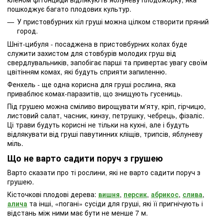
пошкоджує багато плодових культур.
У пристовбурних кіл груші можна цілком створити пряний
город.
Шніт-цибуля
- посаджена в пристовбурних колах буде
служити захистом для стовбурів молодих груш від
свердлувальників, запобігає парші та привертає увагу своїм
цвітінням комах, які будуть сприяти запиленню.
Фенхель
- ще одна корисна для груші рослина, яка
приваблює комах-паразитів, що знищують гусениць.
Під грушею можна сміливо вирощувати м'яту, кріп, гірчицю,
листовий салат, часник, кинзу, петрушку, чебрець, фізаліс.
Ці трави будуть корисні не тільки на кухні, але і будуть
відлякувати від груші павутинних кліщів, трипсів, яблуневу
міль.
Що не варто садити поруч з грушею
Варто сказати про ті рослини, які не варто садити поруч з
грушею.
Кісточкові плодові дерева:
вишня
,
персик
,
абрикос
,
слива
,
алича
та інші, «погані» сусіди для груші, які її пригнічують і
відстань між ними має бути не менше 7 м.