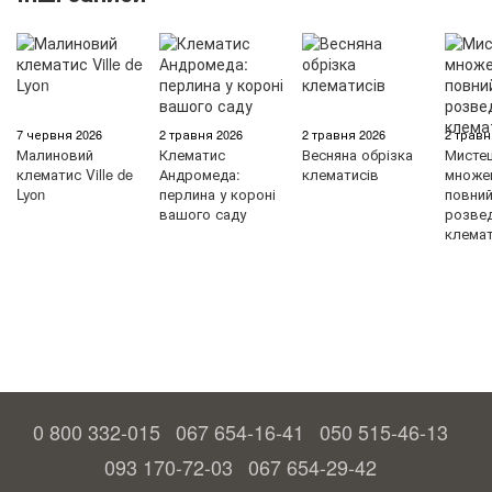
7 червня 2026
2 травня 2026
2 травня 2026
2 травн
Малиновий
Клематис
Весняна обрізка
Мисте
клематис Ville de
Андромеда:
клематисів
множен
Lyon
перлина у короні
повний 
вашого саду
розве
клемат
0 800 332-015
067 654-16-41
050 515-46-13
093 170-72-03
067 654-29-42