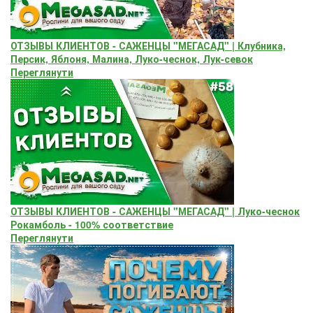
ОТЗЫВЫ КЛИЕНТОВ - САЖЕНЦЫ "МЕГАСАД" | Клубника,
Персик, Яблоня, Малина, Луко-чеснок, Лук-севок
Переглянути
ОТЗЫВЫ КЛИЕНТОВ - САЖЕНЦЫ "МЕГАСАД" | Луко-чеснок
Рокамболь - 100% соответствие
Переглянути