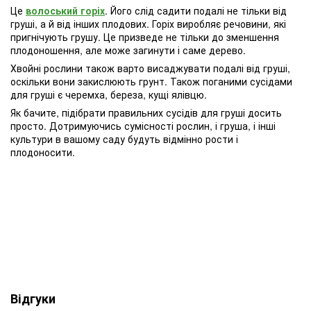
Це
волоський горіх
. Його слід садити подалі не тільки від
груші, а й від інших плодових. Горіх виробляє речовини, які
пригнічують грушу. Це призведе не тільки до зменшення
плодоношення, але може загинути і саме дерево.
Хвойні рослини також варто висаджувати подалі від груші,
оскільки вони закислюють грунт. Також поганими сусідами
для груші є черемха, береза, кущі ялівцю.
Як бачите, підібрати правильних сусідів для груші досить
просто. Дотримуючись сумісності рослин, і груша, і інші
культури в вашому саду будуть відмінно рости і
плодоносити.
Відгуки