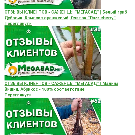
ОТЗЫВЫ КЛИЕНТОВ - САЖЕНЦЫ "МЕГАСАД" | Белый гриб
Дубовик, Кампсис оранжевый, Очиток "Dazzleberry"
Переглянути
ОТЗЫВЫ КЛИЕНТОВ - САЖЕНЦЫ "МЕГАСАД" | Малина,
Вишня, Абрикос - 100% соответствие
Переглянути