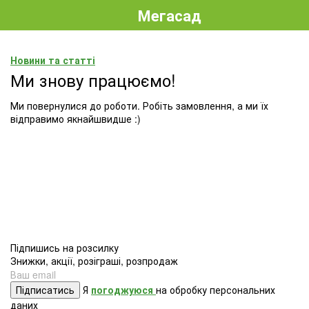
Мегасад
Новини та статті
Ми знову працюємо!
Ми повернулися до роботи. Робіть замовлення, а ми їх
відправимо якнайшвидше :)
Підпишись на розсилку
Знижки, акції, розіграші, розпродаж
Підписатись
Я
погоджуюся
на обробку персональних
даних