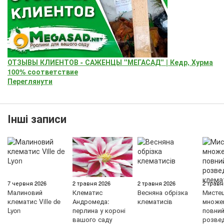
ОТЗЫВЫ КЛИЕНТОВ - САЖЕНЦЫ "МЕГАСАД" | Кедр, Хурма
100% соответствие
Переглянути
Інші записи
7 червня 2026
2 травня 2026
2 травня 2026
2 травн
Малиновий
Клематис
Весняна обрізка
Мисте
клематис Ville de
Андромеда:
клематисів
множен
Lyon
перлина у короні
повний 
вашого саду
розве