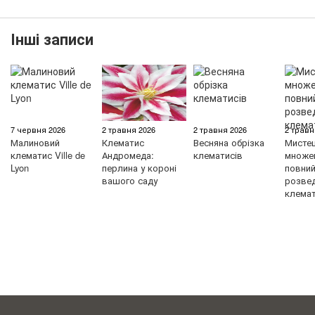
Інші записи
7 червня 2026
2 травня 2026
2 травня 2026
2 травн
Малиновий
Клематис
Весняна обрізка
Мисте
клематис Ville de
Андромеда:
клематисів
множен
Lyon
перлина у короні
повний 
вашого саду
розве
клемат