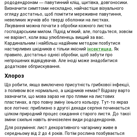
рододендронам — павутинний кліщ, щитівка, довгоносики.
Визначити симптоми нескладно, найчастіше візуального
огляду достатньо, щоб помітити мереживне павутиння,
невеликих жучків або тверді оболонки на листках.
Лікування можна почати з обробки кожного листка
господарським милом. Підхід м'який, але, погодьтеся, зовсім
не варіант, коли ваш улюбленець вищий за вас.
Кардинальним і найбільш надійним методом позбутися
настирливих шкідників є тільки якісний
інсектицид
. Як
правило, достатньо однієї обробки, щоб забути про
непрошених відвідувачів. Але іноді може знадобитися
додаткове обприскування.
Хлороз
Що робити, якщо виключено присутність грибкової інфекції,
з поливом все нормально, а шкідників немає? Відразу варто
зазначити, що мова зараз не про плями на листових
пластинах, а про повну зміну їхнього кольору. Тут-то якраз
все логічно: приблизно з другої декади серпня починається
цілком природний процес скидання старого листя. До такої
зміни схильні навіть вічнозелені види рододендронів.
Для розуміння: лист декоративного чагарнику живе в
середньому від 2 до 4 років. Потім рослина позбувається