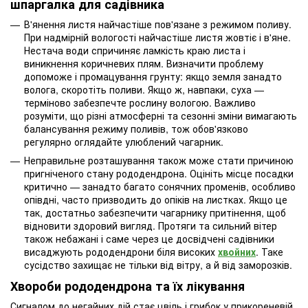
шпаргалка для садівника
В'янення листя найчастіше пов'язане з режимом поливу.
При надмірній вологості найчастіше листя жовтіє і в'яне.
Нестача води спричиняє ламкість краю листа і
виникнення коричневих плям. Визначити проблему
допоможе і промацування грунту: якщо земля занадто
волога, скоротіть поливи. Якщо ж, навпаки, суха —
терміново забезпечте рослину вологою. Важливо
розуміти, що різні атмосферні та сезонні зміни вимагають
балансування режиму поливів, тож обов'язково
регулярно оглядайте улюблений чагарник.
Неправильне розташування також може стати причиною
пригніченого стану рододендрона. Оцініть місце посадки
критично — занадто багато сонячних променів, особливо
опівдні, часто призводить до опіків на листках. Якщо це
так, достатньо забезпечити чагарнику притінення, щоб
відновити здоровий вигляд. Протяги та сильний вітер
також небажані і саме через це досвідчені садівники
висаджують рододендрони біля високих
хвойних
. Таке
сусідство захищає не тільки від вітру, а й від заморозків.
Хвороби рододендрона та їх лікування
Сигналом до негайних дій стає цвіль і грибок у прикореневій