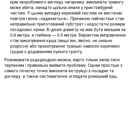
крім хворобливого вигляду чагарнику, викликати тривогу
може збита, занадто щільна земля у пристовбурній
частині. У цьому випадку кореневій системі не вистачає
повітря і вона «задихається». Причиною найчастіше стає
неправильно приготований субстрат і недостатні розміри
посадкової лунки. В ідеалі діаметр не має бути меншим за
0,8 метра, а глибина — 0,5 метра. Варіантом виправлення
стає викопування куща (якщо він, звісно, не сильно
розрісся) або прокопування траншеї навколо кореневої
грудки з додаванням пухкого грунту.
Реанімувати рододендрон можна, варто тільки запастися
терпінням і правильно виявити проблему. Однак простіше з
самого початку точно виконати інструкції з посадки та
догляду, а також систематично оглядати розкішний кущ.