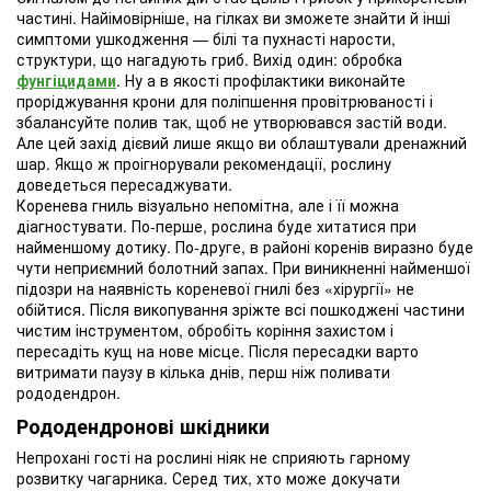
частині. Найімовірніше, на гілках ви зможете знайти й інші
симптоми ушкодження — білі та пухнасті нарости,
структури, що нагадують гриб. Вихід один: обробка
фунгіцидами
. Ну а в якості профілактики виконайте
проріджування крони для поліпшення провітрюваності і
збалансуйте полив так, щоб не утворювався застій води.
Але цей захід дієвий лише якщо ви облаштували дренажний
шар. Якщо ж проігнорували рекомендації, рослину
доведеться пересаджувати.
Коренева гниль візуально непомітна, але і її можна
діагностувати. По-перше, рослина буде хитатися при
найменшому дотику. По-друге, в районі коренів виразно буде
чути неприємний болотний запах. При виникненні найменшої
підозри на наявність кореневої гнилі без «хірургії» не
обійтися. Після викопування зріжте всі пошкоджені частини
чистим інструментом, обробіть коріння захистом і
пересадіть кущ на нове місце. Після пересадки варто
витримати паузу в кілька днів, перш ніж поливати
рододендрон.
Рододендронові шкідники
Непрохані гості на рослині ніяк не сприяють гарному
розвитку чагарника. Серед тих, хто може докучати