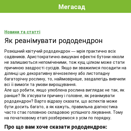
Мегасад
Новини та статті
Як реанімувати рододендрон
Розкішний квітучий рододендрон — мрія практично всіх
садівників. Аристократично-вишукані ефектні бутони ніколи
не залишаються непоміченими, тож кущ цілком може стати
причиною заздрості сусідів. Якщо ви зважилися посадити на
ділянці цю декоративну вічнозелену або листопадну
багаторічну рослину, то, найімовірніше, заздалегідь вивчили
всі її вимоги та умови вирощування.
Але що робити, якщо улюблена рослина виглядає не так, як
раніше? Як з'ясувати причину і головне, як реанімувати
рододендрон? Варто відразу сказати, що аспектів може
бути досить багато, а як кажуть, правильна діагностика
часто стає головною складовою успішного лікування. Тому
на початковому етапі розберемося з усім по порядку.
Про що вам хоче сказати рододендрон: