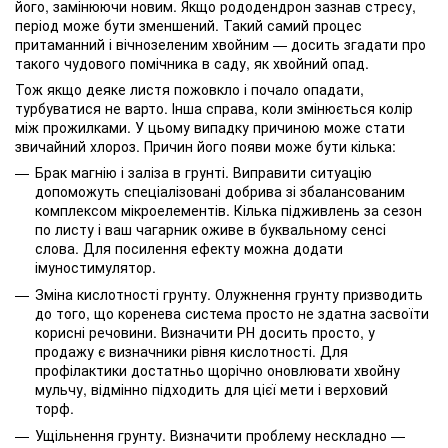
його, замінюючи новим. Якщо рододендрон зазнав стресу,
період може бути зменшений. Такий самий процес
притаманний і вічнозеленим хвойним — досить згадати про
такого чудового помічника в саду, як хвойний опад.
Тож якщо деяке листя пожовкло і почало опадати,
турбуватися не варто. Інша справа, коли змінюється колір
між прожилками. У цьому випадку причиною може стати
звичайний хлороз. Причин його появи може бути кілька:
Брак магнію і заліза в грунті. Виправити ситуацію
допоможуть спеціалізовані добрива зі збалансованим
комплексом мікроелементів. Кілька підживлень за сезон
по листу і ваш чагарник оживе в буквальному сенсі
слова. Для посилення ефекту можна додати
імуностимулятор.
Зміна кислотності грунту. Олужнення грунту призводить
до того, що коренева система просто не здатна засвоїти
корисні речовини. Визначити РН досить просто, у
продажу є визначники рівня кислотності. Для
профілактики достатньо щорічно оновлювати хвойну
мульчу, відмінно підходить для цієї мети і верховий
торф.
Ущільнення грунту. Визначити проблему нескладно —