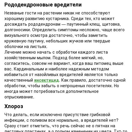
Рододендроновые вредители
Незваные гости на растении никак не способствуют
хорошему развитию кустарника. Среди тех, кто может
досаждать рододендронам — паутинный клещ, щитовка,
долгоносики. Определить симптомы несложно, чаще всего
визуального осмотра достаточно, чтобы заметить
кружевную паутину, небольших жучков или твердые
оболочки на листьях.
Лечение можно начать с обработки каждого листа
хозяйственным мылом. Подход более мягкий, но,
согласитесь, совсем не вариант, когда ваш питомец выше
вас. Кардинальным и наиболее надежным методом
избавиться от назойливых вредителей является только
качественный
инсектицид
. Как правило, достаточно одной
обработки, чтобы забыть о непрошеных посетителях. Но
иногда может потребоваться дополнительное
опрыскивание.
Хлороз
Что делать, если исключено присутствие грибковой
инфекции, с поливом все нормально, а вредителей нет?
Сразу стоит отметить, что речь сейчас не о пятнах на
листовых пластинах, а о полном изменении их цвета. Тут-то