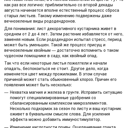
как раз все логично: приблизительно со второй декады
августа начинается вполне естественный процесс сброса
старых листьев. Такому изменению подвержены даже
вечнозеленые виды рододендронов.
Для понимания: лист декоративного кустарника живет в
среднем от 2 до 4 лет. Затем растение избавляется от него,
заменяя новым. Если рододендрон испытал стресс, период
может быть уменьшен. Такой же процесс присущ и
вечнозеленым хвойным — достаточно вспомнить о таком
чудесном помощнике в саду, как хвойный опад.
Так что если некоторые листья пожелтели и начали
опадать, беспокоиться не стоит. Другое дело, когда
изменяется цвет между прожилками. В этом случае
причиной может стать обыкновенный хлороз. Причин его
появления может быть несколько:
Нехватка магния и железа в грунте. Исправить ситуацию
помогут специализированные удобрения со
сбалансированным комплексом микроэлементов.
Несколько подкормок за сезон по листу и ваш кустарник
оживет в буквальном смысле слова. Для усиления
эффекта можно добавить иммуностимулятор.
Изменение кислотности почвы. Ощелачивание грунта