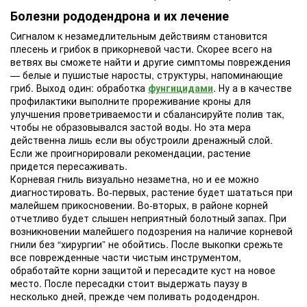
Болезни рододендрона и их лечение
Сигналом к незамедлительным действиям становится
плесень и грибок в прикорневой части. Скорее всего на
ветвях вы сможете найти и другие симптомы повреждения
— белые и пушистые наросты, структуры, напоминающие
гриб. Выход один: обработка
фунгицидами
. Ну а в качестве
профилактики выполните прореживание кроны для
улучшения проветриваемости и сбалансируйте полив так,
чтобы не образовывался застой воды. Но эта мера
действенна лишь если вы обустроили дренажный слой.
Если же проигнорировали рекомендации, растение
придется пересаживать.
Корневая гниль визуально незаметна, но и ее можно
диагностировать. Во-первых, растение будет шататься при
малейшем прикосновении. Во-вторых, в районе корней
отчетливо будет слышен неприятный болотный запах. При
возникновении малейшего подозрения на наличие корневой
гнили без “хирургии” не обойтись. После выкопки срежьте
все поврежденные части чистым инструментом,
обработайте корни защитой и пересадите куст на новое
место. После пересадки стоит выдержать паузу в
несколько дней, прежде чем поливать рододендрон.