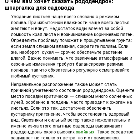
О чем вам хочет сказать рододендрон:
шпаргалка для садовода
Увядание листьев чаще всего связано с режимом
полива. При избыточной влажности чаще всего листья
желтеют и вянут. Недостаток воды влечет за собой
ломкость края листа и возникновение коричневых пятен.
Определить проблему поможет и прощупывание грунта:
если земля слишком влажная, сократите поливы. Если
же, наоборот, сухая — срочно обеспечьте растение
влагой. Важно понимать, что различные атмосферные и
сезонные изменения требуют балансировки режима
поливов, так что обязательно регулярно осматривайте
любимый кустарник.
Неправильное расположение также может стать
причиной угнетенного состояния рододендрона. Оцените
место посадки критически — слишком много солнечных
лучей, особенно в полдень, часто приводит к ожогам на
листьях. Если это так, достаточно обеспечить
кустарнику притенение, чтобы восстановить здоровый
вид. Сквозняки и сильный ветер также нежелательны и
именно из-за этого опытные садоводы высаживают
рододендроны около высоких
хвойных
. Такое соседство
защищает не только от ветра, но и от заморозков.