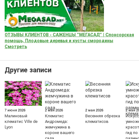
ОТЗЫВЫ КЛИЕНТОВ - САЖЕНЦЫ "МЕГАСАД" | Cпонсорская
помощь, Плодовые деревья и кусты смородины
Смотреть
Другие записи
7 июня 2026
2 мая 2026
2 мая 2026
2 мая 2
Малиновый
Клематис
Весенняя обрезка
Искус
клематис Ville de
Андромеда:
клематисов
умнож
Lyon
жемчужина в
красо
короне вашего
гид по
сада
размн