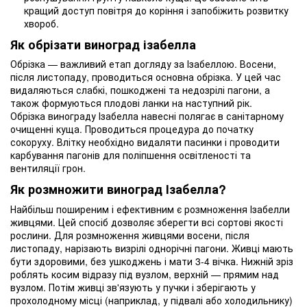
кращий доступ повітря до коріння і запобіжить розвитку
хвороб.
Як обрізати виноград ізабелла
Обрізка — важливий етап догляду за Ізабеллою. Восени,
після листопаду, проводиться основна обрізка. У цей час
видаляються слабкі, пошкоджені та недозрілі пагони, а
також формуються плодові ланки на наступний рік.
Обрізка винограду Ізабелла навесні полягає в санітарному
очищенні куща. Проводиться процедура до початку
сокоруху. Влітку необхідно видаляти пасинки і проводити
карбування пагонів для поліпшення освітленості та
вентиляції грон.
Як розмножити виноград Ізабелла?
Найбільш поширеним і ефективним є розмноження Ізабелли
живцями. Цей спосіб дозволяє зберегти всі сортові якості
рослини. Для розмноження живцями восени, після
листопаду, нарізають визрілі однорічні пагони. Живці мають
бути здоровими, без ушкоджень і мати 3-4 вічка. Нижній зріз
роблять косим відразу під вузлом, верхній — прямим над
вузлом. Потім живці зв'язують у пучки і зберігають у
прохолодному місці (наприклад, у підвалі або холодильнику)