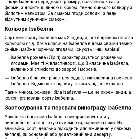
Плоди Ізабелли середнього розміру, практично круглої
форми, з досить щільною шкіркою, темно-синього кольору з
білястим нальотом. За смаком ягоди солодкі, з ледь
відчутним суничним смаком.
Кольори Ізабелли
Сорт винограду Ізабелла має 2 підвиди, що відрізняються за
кольором ягід. Хоча класична Ізабелла відома своїми темно-
синіми, майже чорними ягодами, існують і інші варіації:
Ізабелла рожева (Лідія) характеризується рожевими
ягодами. Має ті ж властивості, що й класична Ізабелла,
включно зі стійкістю до хвороб і морозів.
Ізабелла біла зустрічається рідше, ніж класична і рожева
Ізабелла. Відмінності підвиду тільки у відтінку плодів.
Таким чином, рожева і біла Ізабелла — це не окремі види, а
колірні різновиди сорту Ізабелла.
Застосування та переваги винограду Ізабелла
Улюблена багатьма Ізабелла використовується у
виноробстві, з ягід готують компоти, варення і соки. Ну і
звичайно, сорт ідеально підходить для вживання у свіжому
вигляді, як основний або додатковий вид десерту.