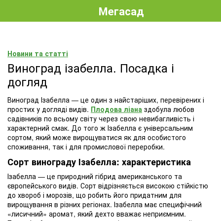
Мегасад
Новини та статті
Виноград ізабелла. Посадка і
догляд
Виноград Ізабелла — це один з найстаріших, перевірених і
простих у догляді видів.
Плодова ліана
здобула любов
садівників по всьому світу через свою невибагливість і
характерний смак. До того ж Ізабелла є універсальним
сортом, який може вирощуватися як для особистого
споживання, так і для промислової переробки.
Сорт винограду Ізабелла: характеристика
Ізабелла — це природний гібрид американського та
європейського видів. Сорт відрізняється високою стійкістю
до хвороб і морозів, що робить його придатним для
вирощування в різних регіонах. Ізабелла має специфічний
«лисичний» аромат, який дехто вважає неприємним.