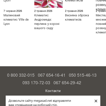
7 червня 2026
2 травня 2026
2 травня 2026
2 травн
Малиновий
Клематис
Весняна обрізка
Мисте
клематис Ville de
Андромеда:
клематисів
множен
Lyon
перлина у короні
повний 
вашого саду
розве
клемат
0 800 332-015
067 654-16-41
050 515-46-13
093 170-72-03
067 654-29-42
Контакти
Повна версія сайту
×
Дозвольте сайту megasad.net відправляти
вам сповіщення на робочий стіл.