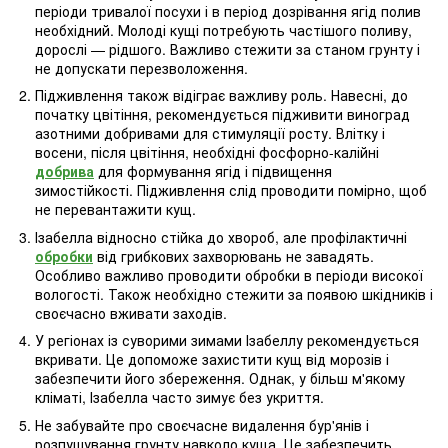
періоди тривалої посухи і в період дозрівання ягід полив
необхідний. Молоді кущі потребують частішого поливу,
дорослі — рідшого. Важливо стежити за станом грунту і
не допускати перезволоження.
Підживлення також відіграє важливу роль. Навесні, до
початку цвітіння, рекомендується підживити виноград
азотними добривами для стимуляції росту. Влітку і
восени, після цвітіння, необхідні фосфорно-калійні
добрива
для формування ягід і підвищення
зимостійкості. Підживлення слід проводити помірно, щоб
не перевантажити кущ.
Ізабелла відносно стійка до хвороб, але профілактичні
обробки
від грибкових захворювань не завадять.
Особливо важливо проводити обробки в періоди високої
вологості. Також необхідно стежити за появою шкідників і
своєчасно вживати заходів.
У регіонах із суворими зимами Ізабеллу рекомендується
вкривати. Це допоможе захистити кущ від морозів і
забезпечити його збереження. Однак, у більш м'якому
кліматі, Ізабелла часто зимує без укриття.
Не забувайте про своєчасне видалення бур'янів і
розпушування грунту навколо куща. Це забезпечить