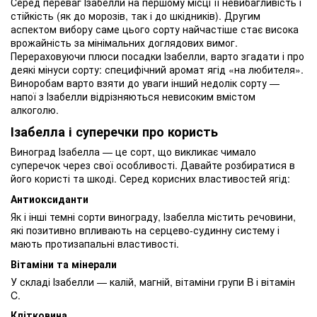
Серед переваг Ізабелли на першому місці її невибагливість і
стійкість (як до морозів, так і до шкідників). Другим
аспектом вибору саме цього сорту найчастіше стає висока
врожайність за мінімальних доглядових вимог.
Перераховуючи плюси посадки Ізабелли, варто згадати і про
деякі мінуси сорту: специфічний аромат ягід «на любителя».
Виноробам варто взяти до уваги інший недолік сорту —
напої з Ізабелли відрізняються невисоким вмістом
алкоголю.
Ізабелла і суперечки про користь
Виноград Ізабелла — це сорт, що викликає чимало
суперечок через свої особливості. Давайте розбиратися в
його користі та шкоді. Серед корисних властивостей ягід:
Антиоксиданти
Як і інші темні сорти винограду, Ізабелла містить речовини,
які позитивно впливають на серцево-судинну систему і
мають протизапальні властивості.
Вітаміни та мінерали
У складі Ізабелли — калій, магній, вітаміни групи B і вітамін
C.
Клітковина