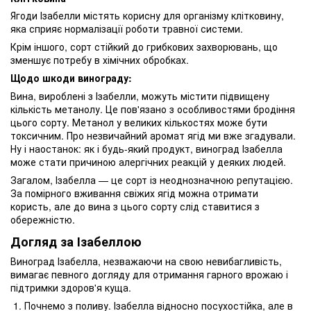
Ягоди Ізабелли містять корисну для організму клітковину,
яка сприяє нормалізації роботи травної системи.
Крім іншого, сорт стійкий до грибкових захворювань, що
зменшує потребу в хімічних обробках.
Щодо шкоди винограду:
Вина, вироблені з Ізабелли, можуть містити підвищену
кількість метанолу. Це пов'язано з особливостями бродіння
цього сорту. Метанол у великих кількостях може бути
токсичним. Про незвичайний аромат ягід ми вже згадували.
Ну і наостанок: як і будь-який продукт, виноград Ізабелла
може стати причиною алергічних реакцій у деяких людей.
Загалом, Ізабелла — це сорт із неоднозначною репутацією.
За помірного вживання свіжих ягід можна отримати
користь, але до вина з цього сорту слід ставитися з
обережністю.
Догляд за Ізабеллою
Виноград Ізабелла, незважаючи на свою невибагливість,
вимагає певного догляду для отримання гарного врожаю і
підтримки здоров'я куща.
Почнемо з поливу. Ізабелла відносно посухостійка, але в