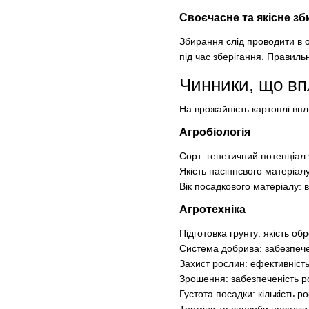
Своєчасне та якісне з
Збирання слід проводити в 
під час зберігання. Правил
Чинники, що вп
На врожайність картоплі впли
Агробіологія
Сорт: генетичний потенціал у
Якість насіннєвого матеріалу
Вік посадкового матеріалу:
Агротехніка
Підготовка грунту: якість об
Система добрива: забезпече
Захист рослин: ефективніст
Зрошення: забезпеченість р
Густота посадки: кількість р
Терміни та способи посадки