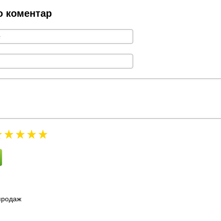
о коментар
зпродаж