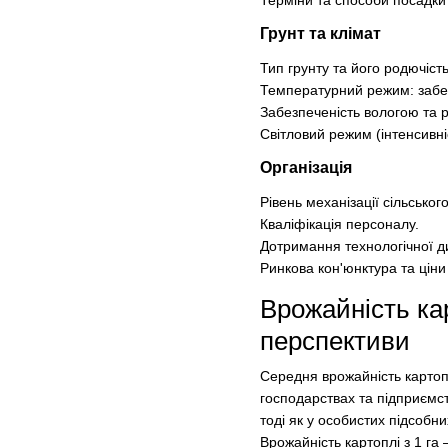
Грунт та клімат
Тип грунту та його родючість
Температурний режим: забезп
Забезпеченість вологою та 
Світловий режим (інтенсивніс
Організація
Рівень механізації сільськог
Кваліфікація персоналу.
Дотримання технологічної д
Ринкова кон'юнктура та ціни
Врожайність кар
перспективи
Середня врожайність картопл
господарствах та підприємст
тоді як у особистих підсобн
Врожайність картоплі з 1 га