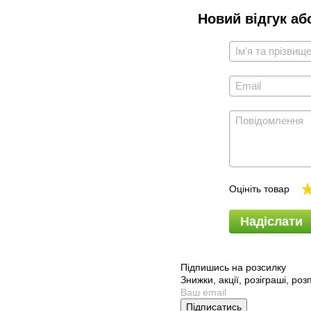
Новий відгук аб
Оцініть товар
Надіслати
Підпишись на розсилку
Знижки, акції, розіграші, ро
Підписатись