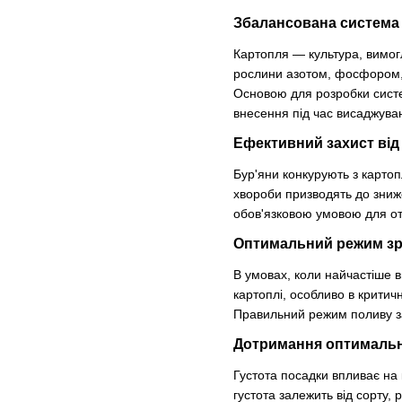
Збалансована система
Картопля — культура, вимо
рослини азотом, фосфором, 
Основою для розробки сист
внесення під час висаджуван
Ефективний захист від 
Бур'яни конкурують з картоп
хвороби призводять до зниж
обов'язковою умовою для о
Оптимальний режим з
В умовах, коли найчастіше 
картоплі, особливо в критич
Правильний режим поливу за
Дотримання оптимальн
Густота посадки впливає на 
густота залежить від сорту, 