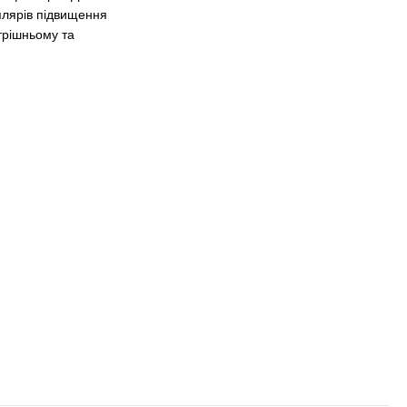
плярів підвищення
трішньому та