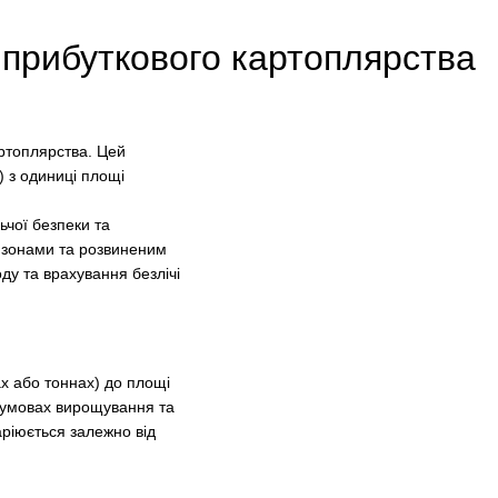
о прибуткового картоплярства
артоплярства. Цей
) з одиниці площі
ьчої безпеки та
и зонами та розвиненим
ду та врахування безлічі
ах або тоннах) до площі
х умовах вирощування та
аріюється залежно від