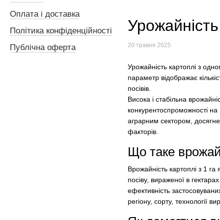
Оплата і доставка
Урожайність 
Політика конфіденційності
20 травня 2025
Публічна оферта
Урожайність картоплі з одно
параметр відображає кількіс
посівів.
Висока і стабільна врожайні
конкурентоспроможності на р
аграрним сектором, досягне
факторів.
Що таке врожайн
Врожайність картоплі з 1 га
посіву, вираженої в гектара
ефективність застосовуваних
регіону, сорту, технології 