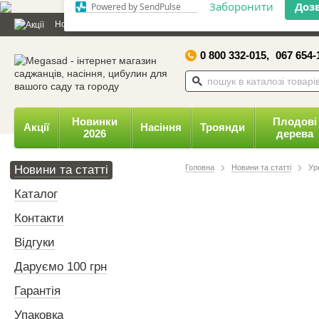
Дозвольте сайту megasad.net
Новини та статті
Каталог
Контакти
Відгуки
Даруємо 
відправляти вам сповіщення на
робочий стіл.
0 800 332-015,
067 654-
Заборонити
Доз
Powered by SendPulse
Новинки
Плодові
Акції
Насіння
Троянди
2026
дерева
Новини та статті
Головна
Новини та статті
Ур
Каталог
Контакти
Відгуки
Даруємо 100 грн
Гарантія
Упаковка