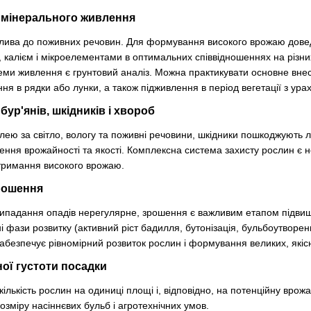
 мінерального живлення
глива до поживних речовин. Для формування високого врожаю дове
калієм і мікроелементами в оптимальних співвідношеннях на різних
еми живлення є грунтовий аналіз. Можна практикувати основне вн
ня в рядки або лунки, а також підживлення в період вегетації з ур
бур'янів, шкідників і хвороб
лею за світло, вологу та поживні речовини, шкідники пошкоджують л
ення врожайності та якості. Комплексна система захисту рослин є 
тримання високого врожаю.
рошення
випадання опадів нерегулярне, зрошення є важливим етапом підви
ні фази розвитку (активний ріст бадилля, бутонізація, бульбоутворен
безпечує рівномірний розвиток рослин і формування великих, якіс
ої густоти посадки
кількість рослин на одиниці площі і, відповідно, на потенційну вро
розміру насіннєвих бульб і агротехнічних умов.