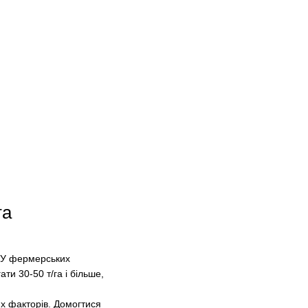
та
. У фермерських
ти 30-50 т/га і більше,
их факторів. Домогтися