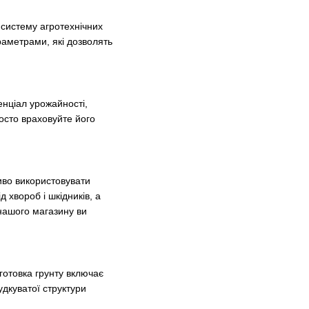
 систему агротехнічних
раметрами, які дозволять
нціал урожайності,
росто враховуйте його
иво використовувати
 хвороб і шкідників, а
 нашого магазину ви
готовка грунту включає
удкуватої структури