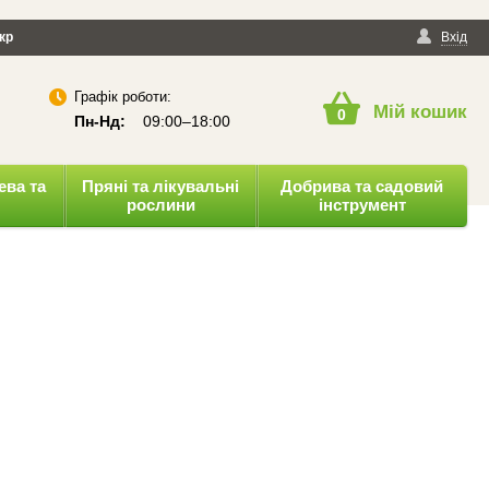
йності
кр
Публічна оферта
Вхід
Графік роботи:
Мій кошик
0
Пн-Нд:
09:00–18:00
ева та
Пряні та лікувальні
Добрива та садовий
рослини
інструмент