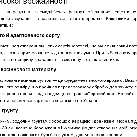
исокої врожайності
 — це результат взаємодії безлічі факторів, об'єднаних в ефективну
дність звучання, на практиці все набагато простіше. Ключовими па
тів, є:
о й адаптованого сорту
юють над створенням нових сортів картоплі, що мають високий поте
ків, а також пристосованість до конкретних умов. При виборі сорту п
ння і потенційну врожайність, зазначену в характеристиках.
 насіннєвого матеріалу
тифіковані насіннєві бульби — це фундамент високого врожаю. Важл
ьного розміру, що пройшов передпосадкову обробку для захисту від
скорення появи сходів і підвищення ранньої врожайності. На сайті
сорти
посадкової картоплі
з доставкою по Україні.
 грунту
ухким, родючим грунтам з хорошою аерацією і дренажем. Якісна під
-30 см, весняне боронування і культивацію для створення дрібногр
контакт насіннєвих бульб із грунтом, доступ повітря і вологи.