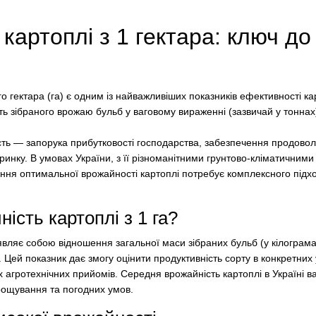
картоплі з 1 гектара: ключ д
го гектара (га) є одним із найважливіших показників ефективності к
ть зібраного врожаю бульб у ваговому вираженні (зазвичай у тоннах
сть — запорука прибутковості господарства, забезпечення продовол
инку. В умовах України, з її різноманітними грунтово-кліматичним
ння оптимальної врожайності картоплі потребує комплексного підхо
ість картоплі з 1 га?
 являє собою відношення загальної маси зібраних бульб (у кілограм
х. Цей показник дає змогу оцінити продуктивність сорту в конкретни
 агротехнічних прийомів. Середня врожайність картоплі в Україні в
вирощування та погодних умов.