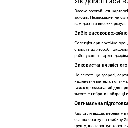
Як домогтися в
Висока врожайність картоплі
заходів. Незважаючи на скла
вам досягти високих результа
Вибір високоврожайног
Селекціонери постійно прац
стійкість до хвороб і шкідни
районування, термін дозріва
Використання якісного
Не секрет, що здорові, сер
насіннєвий матеріал оптимал
також яровизований для при
зможете вибрати найкращі 
Оптимальна підготовка
Картопля віддає перевагу п
осінню оранку на глибину 25
грунту, що гарантує хороший 