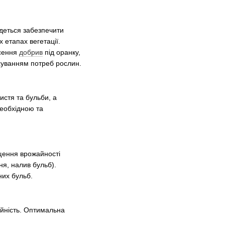
деться забезпечити
 етапах вегетації.
есення
добрив
під оранку,
ахуванням потреб рослин.
истя та бульби, а
необхідною та
щення врожайності
ня, налив бульб).
них бульб.
жайність. Оптимальна