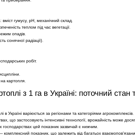
: вміст гумусу, pH, механічний склад.
еченість теплом під час вегетації.
режим опадів.
ть сонячної радіації).
осподарських робіт.
исципліни.
 на картопля.
топлі з 1 га в Україні: поточний стан 
і в Україні варіюється за регіонами та категоріями агрокомплексів
вах, що застосовують інтенсивні технології, врожайність може досяга
их господарствах цей показник зазвичай є нижчим.
 — комплексний показник, що залежить від багатьох взаємопов'язан