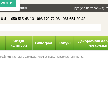
×
100 грн
Гарантія
Упаковка
Оплата і доставка
рус (країна-терорист)
Політика конфіденці
У
16-41,
050 515-46-13,
093 170-72-03,
067 654-29-42
волити
Ягідні
Декоративні дер
Виноград
Квітучі
культури
чагарники
ожайність картоплі з 1 гектара: ключ до прибуткового картоплярства