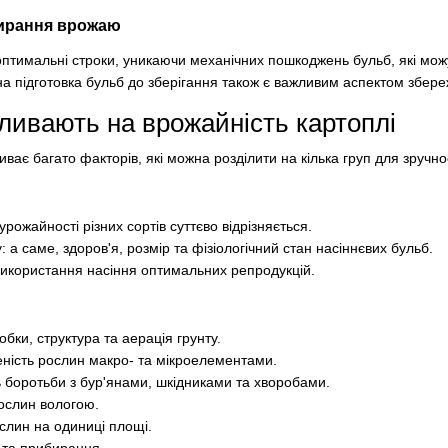
бирання врожаю
оптимальні строки, уникаючи механічних пошкоджень бульб, які мож
ьна підготовка бульб до зберігання також є важливим аспектом збе
ливають на врожайність картоплі
ває багато факторів, які можна розділити на кілька груп для зручнос
рожайності різних сортів суттєво відрізняється.
: а саме, здоров'я, розмір та фізіологічний стан насіннєвих бульб.
 використання насіння оптимальних репродукцій.
робки, структура та аерація грунту.
ність рослин макро- та мікроелементами.
ь боротьби з бур'янами, шкідниками та хворобами.
ослин вологою.
ослин на одиниці площі.
 та прибирання.