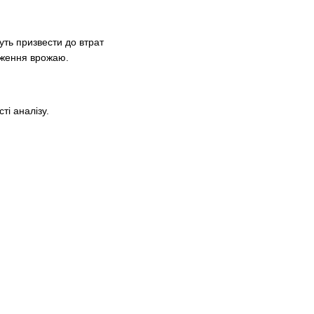
уть призвести до втрат
реження врожаю.
ті аналізу.