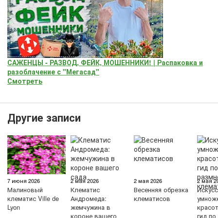
САЖЕНЦЫ - РАЗВОД, ФЕЙК, МОШЕННИКИ! | Распаковка и
разоблачение с "Мегасад"
Смотреть
Другие записи
7 июня 2026
2 мая 2026
2 мая 2026
2 мая 2
Малиновый
Клематис
Весенняя обрезка
Искус
клематис Ville de
Андромеда:
клематисов
умнож
Lyon
жемчужина в
красо
короне вашего
гид по