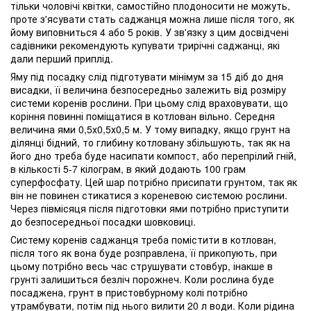
тільки чоловічі квітки, самостійно плодоносити не можуть,
проте з'ясувати стать саджанця можна лише після того, як
йому виповниться 4 або 5 років. У зв'язку з цим досвідчені
садівники рекомендують купувати трирічні саджанці, які
дали перший приплід.
Яму під посадку слід підготувати мінімум за 15 діб до дня
висадки, її величина безпосередньо залежить від розміру
системи коренів рослини. При цьому слід враховувати, що
коріння повинні поміщатися в котлован вільно. Середня
величина ями 0,5х0,5х0,5 м. У тому випадку, якщо грунт на
ділянці бідний, то глибину котловану збільшують, так як на
його дно треба буде насипати компост, або перепрілий гній,
в кількості 5-7 кілограм, в який додають 100 грам
суперфосфату. Цей шар потрібно присипати грунтом, так як
він не повинен стикатися з кореневою системою рослини.
Через півмісяця після підготовки ями потрібно приступити
до безпосередньої посадки шовковиці.
Систему коренів саджанця треба помістити в котлован,
після того як вона буде розправлена, її прикопують, при
цьому потрібно весь час струшувати стовбур, інакше в
грунті залишиться безліч порожнеч. Коли рослина буде
посаджена, грунт в пристовбурному колі потрібно
утрамбувати, потім під нього вилити 20 л води. Коли рідина