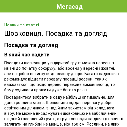
Мегасад
Новини та статті
Шовковиця. Посадка та догляд
Посадка та догляд
В який час садити
Посадити шовковицю у відкритий грунт можна навесні в
квітні до початку сокоруху, або восени у вересні і жовтні,
але потрібно встигнути до сезону дощів. Багато садівників
рекомендує віддати перевагу посадці восени, так як
вважається, що якщо дерево переживе зимові місяці, то
йому судилося прожити дуже багато років.
Постарайтеся вибрати в саду найбільш оптимальне, для
даної рослини місце. Шовковиця віддає перевагу добре
освітленим ділянкам, з надійним захистом від холодного
вітру. Не можна висаджувати шовковицю на заболочений,
піщаний і засолений грунт, а грунтові води на ділянці повинні
залягати на глибині не менше, ніж 150 см. Рослини, на яких