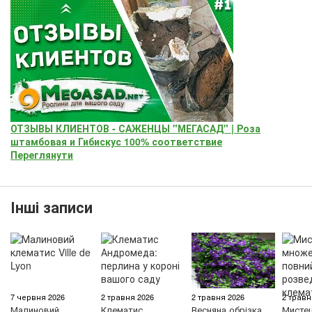
ОТЗЫВЫ КЛИЕНТОВ - САЖЕНЦЫ "МЕГАСАД" | Роза
штамбовая и Гибискус 100% соответствие
Переглянути
Інші записи
7 червня 2026
2 травня 2026
2 травня 2026
2 травн
Малиновий
Клематис
Весняна обрізка
Мисте