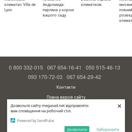
клематис Ville de
Андромеда:
клематисів
множен
Lyon
перлина у короні
повний 
вашого саду
розве
клемат
0 800 332-015
067 654-16-41
050 515-46-13
093 170-72-03
067 654-29-42
Контакти
Повна версія сайту
×
Дозвольте сайту megasad.net відправляти
© 2015—2026
вам сповіщення на робочий стіл.
Megasad – гарантія високого врожаю
Powered by SendPulse
рус (країна-терорист)
Дозволити
Заборонити