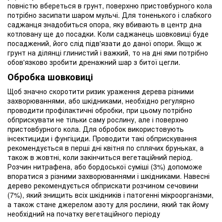
повністю вбереться в грунт, поверхню пристовбурного кола
потрібно засипати шаром мульчі. Для тоненького і слабкого
саджанця знадобиться опора, яку вбивають в центр дна
котловану ще до посадки. Коли саджанець шовковиці буде
посаджений, його слід підв'язати до даної опори. Якщо ж
грунт на ділянці глинистий і важкий, то на дні ями потрібно
обов'язково зробити дренажний шар з битої цегли.
Обробка шовковиці
Щоб значно скоротити ризик ураження дерева різними
захворюваннями, або шкідниками, необхідно регулярно
проводити профілактичні обробки, при цьому потрібно
обприскувати не тільки саму рослину, але і поверхню
пристовбурного кола. Для обробок використовують
інсектициди і фунгіциди. Проводити такі обприскування
рекомендується в перші дні квітня по сплячих бруньках, а
також в жовтні, коли закінчиться вегетаційний період.
Розчин нитрафена, або бордоської суміші (3%) допоможе
впоратися з різними захворюваннями і шкідниками. Навесні
дерево рекомендується обприскати розчином сечовини
(7%), який знищить всіх шкідників і патогенні мікроорганізми,
а також стане джерелом азоту для рослини, який так йому
необхідний на початку вегетаційного періоду