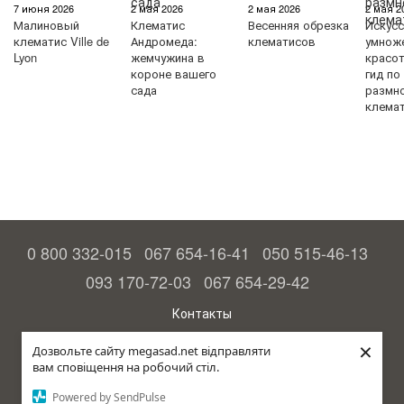
7 июня 2026
2 мая 2026
2 мая 2026
2 мая 2
Малиновый
Клематис
Весенняя обрезка
Искус
клематис Ville de
Андромеда:
клематисов
умнож
Lyon
жемчужина в
красо
короне вашего
гид по
сада
размн
клема
0 800 332-015
067 654-16-41
050 515-46-13
093 170-72-03
067 654-29-42
Контакты
Полная версия сайта
×
Дозвольте сайту megasad.net відправляти
вам сповіщення на робочий стіл.
© 2015—2026
Megasad - гарантия высокого урожая
Powered by SendPulse