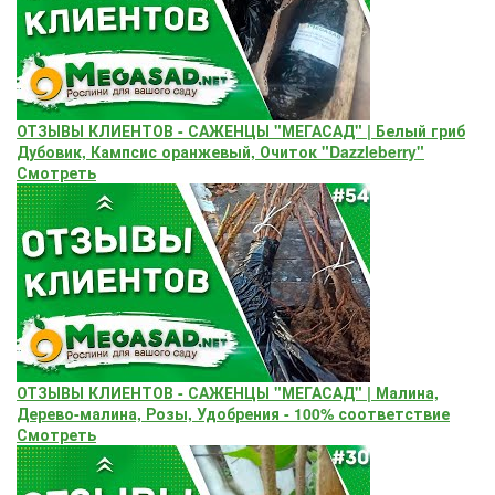
ОТЗЫВЫ КЛИЕНТОВ - САЖЕНЦЫ "МЕГАСАД" | Белый гриб
Дубовик, Кампсис оранжевый, Очиток "Dazzleberry"
Смотреть
ОТЗЫВЫ КЛИЕНТОВ - САЖЕНЦЫ "МЕГАСАД" | Малина,
Дерево-малина, Розы, Удобрения - 100% соответствие
Смотреть